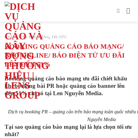
Bỏ
qua
nội
dung
QUẢNG CÁO BÁO MẠNG
,
TIN TỨC
BOOKING QUẢNG CÁO BÁO MẠNG/
BÁO ONLINE/ BÁO ĐIỆN TỬ ƯU ĐÃI
LÊN ĐẾN 51%
Booking quảng cáo báo mạng ưu đãi chiết khấu
khi booking bài PR hoặc quảng cáo banner lên
đến 51% chỉ có tại Len Nguyễn Media.
Dịch vụ booking PR – quảng cáo trên báo mạng toàn quốc nhiều ư
Nguyễn Media
Tại sao quảng cáo báo mạng lại là lựa chọn tối ưu
nhất?