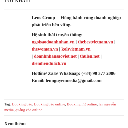
TỐT NHẤT!
Lens Group
–
Đồng hành cùng doanh nghiệp
phát triển bền vững.
Hệ sinh thái truyền thông:
ngoisaodoanhnhan.vn
|
thebestvietnam.vn
|
thewoman.vn
|
kolsvietnam.vn
|
doanhnhansaoviet.net
|
thulen.net
|
diemhendulich.vn
Hotline/ Zalo/ Whatsaap: (+84) 90 377 2086 -
Email: lennguyenmedia@gmail.com
Tag:
Booking báo
,
Booking báo online
,
Booking PR online
,
len nguyễn
media
,
quảng cáo online
.
Xem thêm: