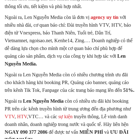
thông tối ưu, tiết kiệm và phù hợp nhất.
Ngoài ra, Len Nguyễn Media còn là đơn vị
agency uy tín
với
nhiều nhà đài, cơ quan báo chí: Đài truyền hình VTV, HTV, báo
điện tử Vnexpress, báo Thanh Niên, Tuổi trẻ, Dân Trí,
Vietnamnet, ngoisao.net, Kenhe14, Zing.… Doanh nghiệp có thể
dễ dàng lựa chọn cho mình một cơ quan báo chí phù hợp để
quảng cáo sản phẩm, dịch vụ của công ty khi hợp tác với
Len
Nguyễn Media.
Ngoài ra Len Nguyễn Media còn có nhiều chương trình ưu đãi
cho khách hàng khi booking PR, Quảng cáo banner, quảng cáo
trên kênh Tik Tok, Fanpage của các trang báo mạng lên đến
51%.
Ngoài ra
Len Nguyễn Media
còn có nhiều ưu đãi khi booking
PR trên các kênh truyền hình từ trung ương đến địa phương như
VTV
,
HTV
,VTC… và các
sự kiện
truyền thông, Lễ vinh danh
doanh nhân, doanh nghiệp trong nước và quốc tế. Hãy liên hện
NGAY 090 377 2086
để được tư vấn
MIỄN PHÍ
và
ƯU ĐÃI