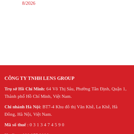
8/2026
CÔNG TY TNHH LENS GROUP
Trụ sở Hồ Chí Minh:
64 Võ Thị Sáu, Phường Tân Định, Quận 1,
Thành phố Hồ Chí Minh, Việt Nam.
Chi nhánh Hà Nội:
BT7-4 Khu đô thị Văn Khê, La Khê, Hà
Đông, Hà Nội,
Việt Nam.
Mã số thuế
: 0 3 1 3 4 7 4 5 9 0