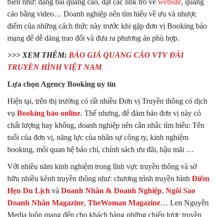
biến như: đăng bài quảng cáo, đặt các link trỏ về
website
, quảng
cáo bằng video… Doanh nghiệp nên tìm hiểu về ưu và nhược
điểm của những cách thức này trước khi gặp đơn vị Booking báo
mạng để dễ dàng trao đổi và đưa ra phương án phù hợp.
>>> XEM THÊM:
BÁO GIÁ QUẢNG CÁO VTV ĐÀI
TRUYỀN HÌNH VIỆT NAM
Lựa chọn Agency Booking uy tín
Hiện tại, trên thị trường có rất nhiều Đơn vị Truyền thông có dịch
vụ
Booking báo online
. Thế nhưng, để đảm bảo đơn vị này có
chất lượng hay không, doanh nghiệp nên cân nhắc tìm hiểu: Tên
tuổi của đơn vị, năng lực của nhân sự công ty, kinh nghiệm
booking, mối quan hệ báo chí, chính sách ưu đãi, hậu mãi …
Với nhiều năm kinh nghiệm trong lĩnh vực truyền thông và sở
hữu nhiều kênh truyền thông như: chương trình truyền hình
Điểm
Hẹn Du Lịch
và
Doanh Nhân & Doanh Nghiệp
,
Ngôi Sao
Doanh Nhân Magazine
,
TheWoman Magazine
… Len Nguyễn
Media luôn mang đến cho khách hàng những chiến lược truyền