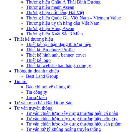
Thương hiệu Châu Á Thái Bình Dương
Thương hiệu mạnh Asean
Thương hiệu nổi tiếng Đất Việt
Thương hiệu Quốc Gia Việt Nam – Vietnam Value
Thương hiệu uy tín hàng đầu Việt Nam
Thương hiệu Vàng Asean
Thương hiệu Xuất Sắc 3 Miền
Thiết kế thương hiệu
Thiết kế bộ nhận dạng thương hiệu
Thiết kế Brochure, Profile
Thiết kế hình ảnh, banner, cover
Thiết kế logo
Thiết kế website bán hàng, công ty
Thông tin doanh nghiệp
Best Land Group
Tin tức
Báo chí nói về chúng tôi
Tin công ty
Tin sự kiện
Tư vấn mua bán Bất Động Sản
Tư vấn truyền thông
Tư vấn chiến lược xây dựng thương hiệu cá nhân
Tư vấn chiến lược xây dựng thương hiệu công ty
Tư vấn chiến lược xây dựng thương hiệu sản phẩm
Tư vấn xử lý khủng hoảng truyền thông