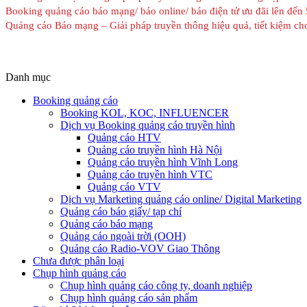
Booking quảng cáo báo mạng/ báo online/ báo điện tử ưu đãi lên đế
Quảng cáo Báo mạng – Giải pháp truyền thông hiệu quả, tiết kiệm c
Danh mục
Booking quảng cáo
Booking KOL, KOC, INFLUENCER
Dịch vụ Booking quảng cáo truyền hình
Quảng cáo HTV
Quảng cáo truyền hình Hà Nội
Quảng cáo truyền hình Vĩnh Long
Quảng cáo truyền hình VTC
Quảng cáo VTV
Dịch vụ Marketing quảng cáo online/ Digital Marketing
Quảng cáo báo giấy/ tạp chí
Quảng cáo báo mạng
Quảng cáo ngoài trời (OOH)
Quảng cáo Radio-VOV Giao Thông
Chưa được phân loại
Chụp hình quảng cáo
Chụp hình quảng cáo công ty, doanh nghiệp
Chụp hình quảng cáo sản phẩm