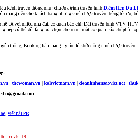
iều kênh truyền thông như: chương trình truyền hình
Điểm Hẹn Du Lị
 mang đến cho khách hàng những chiến lược truyền thông tối ưu, tiế
 hệ tốt với nhiều nhà đài, cơ quan báo chí: Đài truyền hình VTV, HTV
 nghiệp có thể dễ dàng lựa chọn cho mình một cơ quan báo chí phù hợp
yền thông, Booking báo mạng uy tín để khởi động chiến lược truyền th
ng.
m.vn
|
thewoman.vn
|
kolsvietnam.vn
|
doanhnhansaoviet.net
|
thul
nmedia@gmail.com
ine
,
viết bài PR
.
dịch covid-19