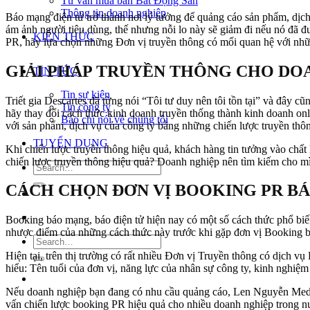
Tư vấn mua bán Bất Động Sản
Thông tin doanh nghiệp
Báo mạng điện tử trở thành nơi lý tưởng để quảng cáo sản phẩm, dịch
ám ảnh người tiêu dùng, thế nhưng nỗi lo này sẽ giảm đi nếu nó đã 
KIẾN THỨC
PR, hãy lựa chọn những Đơn vị truyền thông có mối quan hệ với nhữ
GIẢI PHÁP TRUYỀN THÔNG CHO DOA
TIN TỨC
Tin sự kiện
Triết gia Descartes đã từng nói “Tôi tư duy nên tôi tồn tại” và đây c
Tin công ty
hãy thay đổi cách thức kinh doanh truyền thống thành kinh doanh onl
Báo chí nói về chúng tôi
với sản phẩm, dịch vụ của công ty bằng những chiến lược truyền thôn
TUYỂN DỤNG
Khi chiến lược truyền thông hiệu quả, khách hàng tin tưởng vào chất
chiến lược truyền thông hiệu quả? Doanh nghiệp nên tìm kiếm cho mì
CÁCH CHỌN ĐƠN VỊ BOOKING PR BÁ
Booking báo mạng, báo điện tử hiện nay có một số cách thức phổ biế
nhược điểm của những cách thức này trước khi gặp đơn vị Booking b
Hiện tại, trên thị trường có rất nhiều Đơn vị Truyền thông có dịch 
hiểu: Tên tuổi của đơn vị, năng lực của nhân sự công ty, kinh nghiệ
Nếu doanh nghiệp bạn đang có nhu cầu quảng cáo, Len Nguyễn Media 
vấn chiến lược booking PR hiệu quả cho nhiều doanh nghiệp trong n