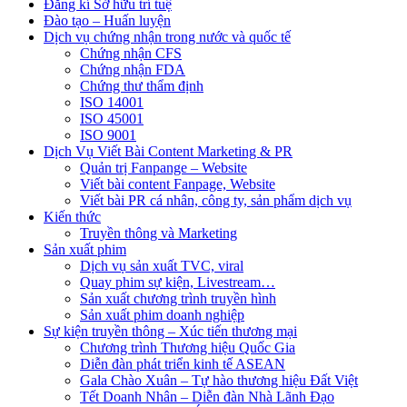
Đăng kí Sở hữu trí tuệ
Đào tạo – Huấn luyện
Dịch vụ chứng nhận trong nước và quốc tế
Chứng nhận CFS
Chứng nhận FDA
Chứng thư thẩm định
ISO 14001
ISO 45001
ISO 9001
Dịch Vụ Viết Bài Content Marketing & PR
Quản trị Fanpange – Website
Viết bài content Fanpage, Website
Viết bài PR cá nhân, công ty, sản phẩm dịch vụ
Kiến thức
Truyền thông và Marketing
Sản xuất phim
Dịch vụ sản xuất TVC, viral
Quay phim sự kiện, Livestream…
Sản xuất chương trình truyền hình
Sản xuất phim doanh nghiệp
Sự kiện truyền thông – Xúc tiến thương mại
Chương trình Thương hiệu Quốc Gia
Diễn đàn phát triển kinh tế ASEAN
Gala Chào Xuân – Tự hào thương hiệu Đất Việt
Tết Doanh Nhân – Diễn đàn Nhà Lãnh Đạo