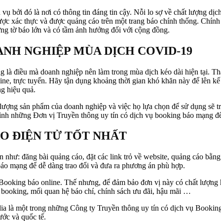
 vụ bởi đó là nơi có thông tin đáng tin cậy. Nỗi lo sợ về chất lượng 
được xác thực và được quảng cáo trên một trang báo chính thống. Chín
ng tờ báo lớn và có tầm ảnh hưởng đối với cộng đồng.
NH NGHIỆP MÙA DỊCH COVID-19
ũng là điều mà doanh nghiệp nên làm trong mùa dịch kéo dài hiện tại. Th
ine, trực tuyến. Hãy tận dụng khoảng thời gian khó khăn này để lên kế
g hiệu quả.
 lượng sản phẩm của doanh nghiệp và việc họ lựa chọn để sử dụng sẽ tr
nh những Đơn vị Truyền thông uy tín có dịch vụ booking báo mạng để 
O ĐIỆN TỬ TỐT NHẤT
n như: đăng bài quảng cáo, đặt các link trỏ về website, quảng cáo bằ
áo mạng để dễ dàng trao đổi và đưa ra phương án phù hợp.
vụ Booking báo online. Thế nhưng, để đảm bảo đơn vị này có chất lượn
m booking, mối quan hệ báo chí, chính sách ưu đãi, hậu mãi …
là một trong những Công ty Truyền thông uy tín có dịch vụ Booking 
ước và quốc tế.