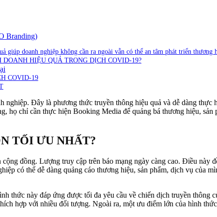
O Branding)
uả giúp doanh nghiệp không cần ra ngoài vẫn có thể an tâm phát triển thương 
H DOANH HIỆU QUẢ TRONG DỊCH COVID-19?
ại
H COVID-19
T
nh nghiệp. Đây là phương thức truyền thông hiệu quả và dễ dàng thực 
, họ chỉ cần thực hiện Booking Media để quảng bá thương hiệu, sản 
N TỐI ƯU NHẤT?
 cộng đồng. Lượng truy cập trên báo mạng ngày càng cao. Điều này đồn
h nghiệp có thể dễ dàng quảng cáo thương hiệu, sản phẩm, dịch vụ của 
ình thức này đáp ứng được tối đa yêu cầu về chiến dịch truyền thông 
ích hợp với nhiều đối tượng. Ngoài ra, một ưu điểm lớn của hình thức 