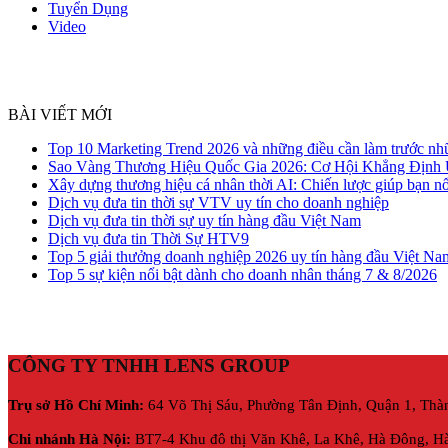
Tuyển Dụng
Video
BÀI VIẾT MỚI
Top 10 Marketing Trend 2026 và những điều cần làm trước nh
Sao Vàng Thương Hiệu Quốc Gia 2026: Cơ Hội Khẳng Định
Xây dựng thương hiệu cá nhân thời AI: Chiến lược giúp bạn nổ
Dịch vụ đưa tin thời sự VTV uy tín cho doanh nghiệp
Dịch vụ đưa tin thời sự uy tín hàng đầu Việt Nam
Dịch vụ đưa tin Thời Sự HTV9
Top 5 giải thưởng doanh nghiệp 2026 uy tín hàng đầu Việt Na
Top 5 sự kiện nổi bật dành cho doanh nhân tháng 7 & 8/2026
CÔNG TY TNHH LENS GROUP
Trụ sở Hồ Chí Minh:
64 Võ Thị Sáu, Phường Tân Định, Quận 1, Thà
Chi nhánh Hà Nội:
BT7-4 Khu đô thị Văn Khê, La Khê, Hà Đông, Hà