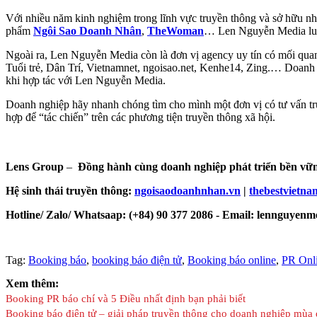
Với nhiều năm kinh nghiệm trong lĩnh vực truyền thông và sở hữu nh
phẩm
Ngôi Sao Doanh Nhân
,
TheWoman
… Len Nguyễn Media luôn
Ngoài ra, Len Nguyễn Media còn là đơn vị agency uy tín có mối quan
Tuổi trẻ, Dân Trí, Vietnamnet, ngoisao.net, Kenhe14, Zing.… Doanh
khi hợp tác với Len Nguyễn Media.
Doanh nghiệp hãy nhanh chóng tìm cho mình một đơn vị có tư vấn tru
hợp để “tác chiến” trên các phương tiện truyền thông xã hội.
Lens Group
–
Đồng hành cùng doanh nghiệp phát triển bền vữ
Hệ sinh thái truyền thông:
ngoisaodoanhnhan.vn
|
thebestvietna
Hotline/ Zalo/ Whatsaap: (+84) 90 377 2086 - Email: lennguye
Tag:
Booking báo
,
booking báo điện tử
,
Booking báo online
,
PR Onl
Xem thêm:
Booking PR báo chí và 5 Điều nhất định bạn phải biết
Booking báo điện tử – giải pháp truyền thông cho doanh nghiệp mùa 