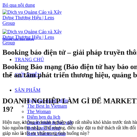
Bỏ qua nội dung
Quảng cáo báo mạng
Booking báo điện tử – giải pháp truyền th
TRANG CHỦ
Booking Báo mạng (Báo điện tử hay báo onl
thể an tâm phát triển thương hiệu, quảng 
GIỚI THIỆU
SẢN PHẨM
DOANH NGHIỆP LÀM GÌ ĐỂ MARKETI
Ngôi sao doanh nhân
The Best In Vietnam
19?
The Woman
Điểm hẹn du lịch
Hiện nay, không ít doanh nghiệp gặp rất nhiều khó khăn trước tình h
Doanh nhân & Sao việt
bảo nguồn thu nhập. Thế nhưng, điều này đặt ra thử thách rất lớn đố
Best Land Group
giáp nào là tối ưu nhất trong tình huống này?
Best Vitamin Group