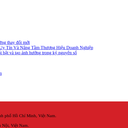
ững thay đổi mới
 Uy Tín Và Nâng Tầm Thương Hiệu Doanh Nghiệp
i bật và tạo ảnh hưởng trong kỷ nguyên số
m
nh phố Hồ Chí Minh, Việt Nam.
 Nội,
Việt Nam.