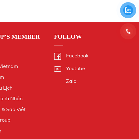
UP'S MEMBER
FOLLOW
Facebook
 Vietnam
Youtube
am
Zalo
 Lịch
oanh Nhân
& Sao Việt
Group
n