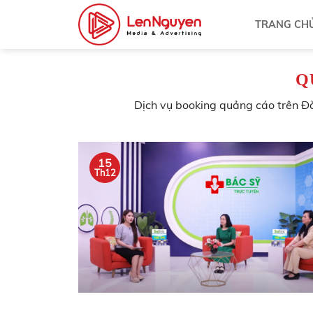
Bỏ
TRANG CH
qua
nội
dung
Q
Dịch vụ booking quảng cáo trên Đ
15
Th12