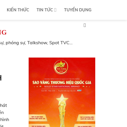
KIẾN THỨC
TIN TỨC
TUYỂN DỤNG
NG
sự, phóng sự, Talkshow, Spot TVC…
H
Phát
ền
 hình
át