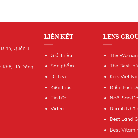
LIÊN KẾT
LENS GRO
 Định, Quận 1,
Giới thiệu
The Woman
Sản phẩm
The Best in
a Khê, Hà Đông,
Dịch vụ
Kols Việt N
Kiến thức
Điểm Hẹn Du
Tin tức
Ngôi Sao D
Video
Doanh Nhân 
Best Land 
Best Vitami