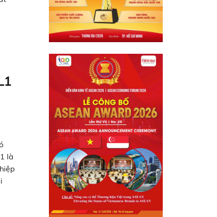
 Thông
L1
ó
1 là
hiệp
i
ác là