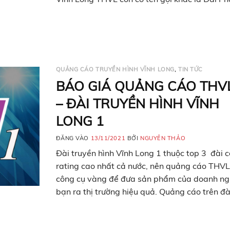
Thanh – truyền hình Vĩnh Long trực thuộc Sở
tin – Truyền thông & Ủy…
QUẢNG CÁO TRUYỀN HÌNH VĨNH LONG
,
TIN TỨC
BÁO GIÁ QUẢNG CÁO THV
– ĐÀI TRUYỀN HÌNH VĨNH
LONG 1
ĐĂNG VÀO
13/11/2021
BỞI
NGUYÊN THẢO
Đài truyền hình Vĩnh Long 1 thuộc top 3 đài c
rating cao nhất cả nước, nên quảng cáo THVL
công cụ vàng để đưa sản phẩm của doanh ng
bạn ra thị trường hiệu quả. Quảng cáo trên đà
truyền hình Vĩnh Long THVL còn có tên gọi kh
Đài Phát Thanh…