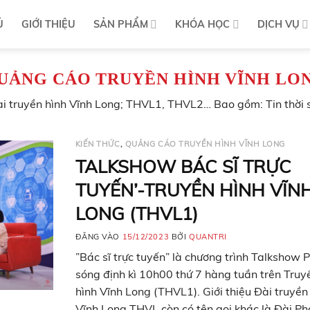
Ủ
GIỚI THIỆU
SẢN PHẨM
KHÓA HỌC
DỊCH VỤ
UẢNG CÁO TRUYỀN HÌNH VĨNH LO
ài truyền hình Vĩnh Long; THVL1, THVL2… Bao gồm: Tin thời 
KIẾN THỨC
,
QUẢNG CÁO TRUYỀN HÌNH VĨNH LONG
TALKSHOW BÁC SĨ TRỰC
TUYẾN’-TRUYỀN HÌNH VĨN
LONG (THVL1)
ĐĂNG VÀO
15/12/2023
BỞI
QUANTRI
”Bác sĩ trực tuyến” là chương trình Talkshow 
sóng định kì 10h00 thứ 7 hàng tuần trên Truy
hình Vĩnh Long (THVL1). Giới thiệu Đài truyền
Vĩnh Long THVL còn có tên gọi khác là Đài Ph