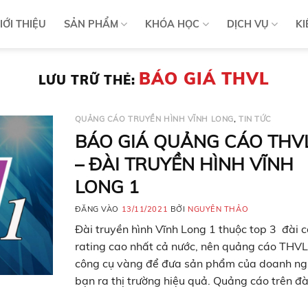
IỚI THIỆU
SẢN PHẨM
KHÓA HỌC
DỊCH VỤ
KI
BÁO GIÁ THVL
LƯU TRỮ THẺ:
QUẢNG CÁO TRUYỀN HÌNH VĨNH LONG
,
TIN TỨC
BÁO GIÁ QUẢNG CÁO THV
– ĐÀI TRUYỀN HÌNH VĨNH
LONG 1
ĐĂNG VÀO
13/11/2021
BỞI
NGUYÊN THẢO
Đài truyền hình Vĩnh Long 1 thuộc top 3 đài c
rating cao nhất cả nước, nên quảng cáo THVL
công cụ vàng để đưa sản phẩm của doanh ng
bạn ra thị trường hiệu quả. Quảng cáo trên đà
truyền hình Vĩnh Long THVL còn có tên gọi kh