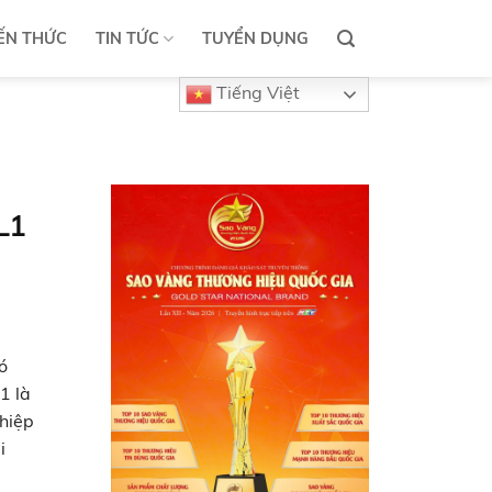
ẾN THỨC
TIN TỨC
TUYỂN DỤNG
Tiếng Việt
L1
ó
1 là
hiệp
i
ác là