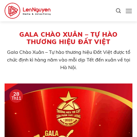
Bỏ
qua
nội
dung
GALA CHÀO XUÂN – TỰ HÀO
THƯƠNG HIỆU ĐẤT VIỆT
Gala Chào Xuân – Tự hào thương hiệu Đất Việt được tổ
chức định kì hàng năm vào mỗi dịp Tết đến xuân về tại
Hà Nội.
28
Th11