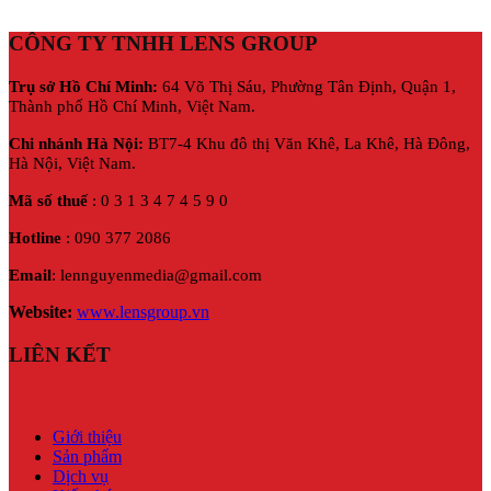
CÔNG TY TNHH LENS GROUP
Trụ sở Hồ Chí Minh:
64 Võ Thị Sáu, Phường Tân Định, Quận 1,
Thành phố Hồ Chí Minh, Việt Nam.
Chi nhánh Hà Nội:
BT7-4 Khu đô thị Văn Khê, La Khê, Hà Đông,
Hà Nội,
Việt Nam.
Mã số thuế
: 0 3 1 3 4 7 4 5 9 0
Hotline
: 090 377 2086
Email
: lennguyenmedia@gmail.com
Website:
www.lensgroup.vn
LIÊN KẾT
Giới thiệu
Sản phẩm
Dịch vụ