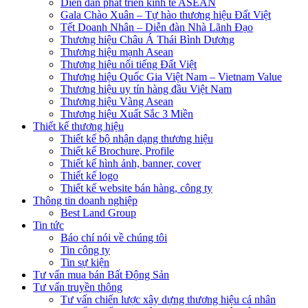
Diễn đàn phát triển kinh tế ASEAN
Gala Chào Xuân – Tự hào thương hiệu Đất Việt
Tết Doanh Nhân – Diễn đàn Nhà Lãnh Đạo
Thương hiệu Châu Á Thái Bình Dương
Thương hiệu mạnh Asean
Thương hiệu nổi tiếng Đất Việt
Thương hiệu Quốc Gia Việt Nam – Vietnam Value
Thương hiệu uy tín hàng đầu Việt Nam
Thương hiệu Vàng Asean
Thương hiệu Xuất Sắc 3 Miền
Thiết kế thương hiệu
Thiết kế bộ nhận dạng thương hiệu
Thiết kế Brochure, Profile
Thiết kế hình ảnh, banner, cover
Thiết kế logo
Thiết kế website bán hàng, công ty
Thông tin doanh nghiệp
Best Land Group
Tin tức
Báo chí nói về chúng tôi
Tin công ty
Tin sự kiện
Tư vấn mua bán Bất Động Sản
Tư vấn truyền thông
Tư vấn chiến lược xây dựng thương hiệu cá nhân