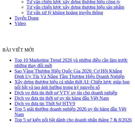
Tư vấn chiến lược xây dựng thương hiệu công ty
Tư vấn chiến lược xây dựng thương hiệu sản phẩm
Tư vấn xử lý khủng hoảng truyền thông
Tuyển Dụng
Video
BÀI VIẾT MỚI
Top 10 Marketing Trend 2026 và những điều cần làm trước
những thay đổi mới
Sao Vàng Thương Hiệu Quốc Gia 2026: Cơ Hội Khẳng
Định Uy Tín Và Nâng Tầm Thương Hiệu Doanh Nghiệp
Xây dựng thương hiệu cá nhân thời AI: Chiến lược giúp bạn
nổi bật và tạo ảnh hưởng trong kỷ nguyên số
Dịch vụ đưa tin thời sự VTV uy tín cho doanh nghiệp
Dịch vụ đưa tin thời sự uy tín hàng đầu Việt Nam
Dịch vụ đưa tin Thời Sự HTV9
Top 5 giải thưởng doanh nghiệp 2026 uy tín hàng đầu Việt
Nam
Top 5 sự kiện nổi bật dành cho doanh nhân tháng 7 & 8/2026