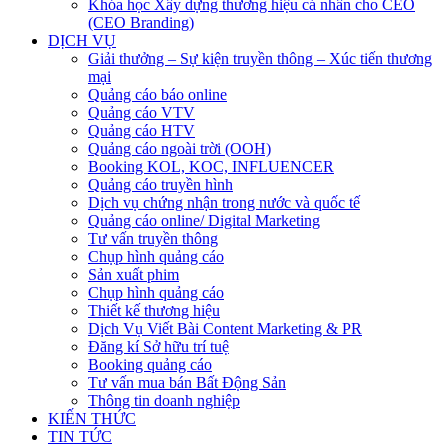
Khóa học Xây dựng thương hiệu cá nhân cho CEO
(CEO Branding)
DỊCH VỤ
Giải thưởng – Sự kiện truyền thông – Xúc tiến thương
mại
Quảng cáo báo online
Quảng cáo VTV
Quảng cáo HTV
Quảng cáo ngoài trời (OOH)
Booking KOL, KOC, INFLUENCER
Quảng cáo truyền hình
Dịch vụ chứng nhận trong nước và quốc tế
Quảng cáo online/ Digital Marketing
Tư vấn truyền thông
Chụp hình quảng cáo
Sản xuất phim
Chụp hình quảng cáo
Thiết kế thương hiệu
Dịch Vụ Viết Bài Content Marketing & PR
Đăng kí Sở hữu trí tuệ
Booking quảng cáo
Tư vấn mua bán Bất Động Sản
Thông tin doanh nghiệp
KIẾN THỨC
TIN TỨC