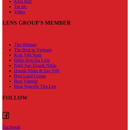
Kiến thức
Tin tức
Video
LENS GROUP'S MEMBER
The Woman
The Best in Vietnam
Kols Việt Nam
Điểm Hẹn Du Lịch
Ngôi Sao Doanh Nhân
Doanh Nhân & Sao Việt
Best Land Group
Best Vitamin
Blog Nguyễn Thu Len
FOLLOW
Facebook