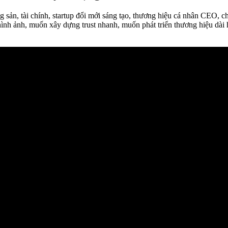
g sản, tài chính, startup đổi mới sáng tạo, thương hiệu cá nhân CEO, 
nh ảnh, muốn xây dựng trust nhanh, muốn phát triển thương hiệu dài h