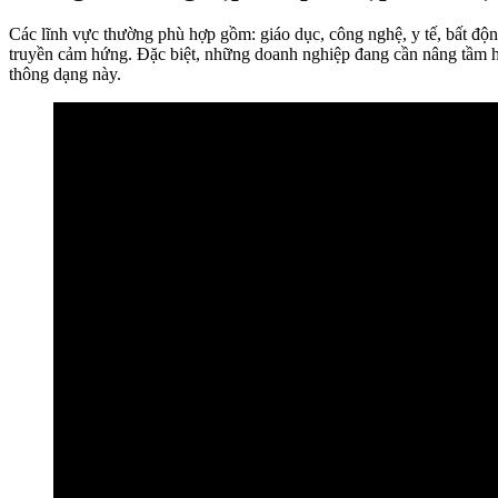
Các lĩnh vực thường phù hợp gồm: giáo dục, công nghệ, y tế, bất độn
truyền cảm hứng. Đặc biệt, những doanh nghiệp đang cần nâng tầm hì
thông dạng này.