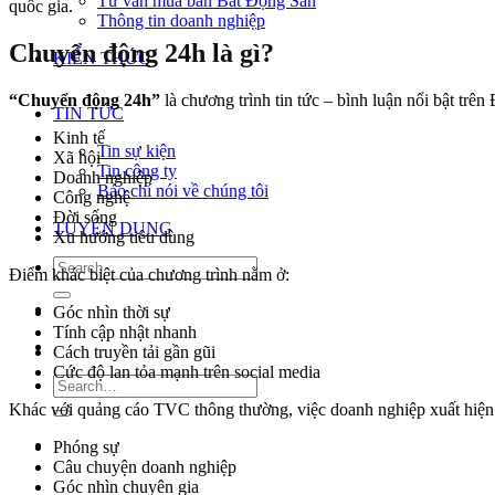
Tư vấn mua bán Bất Động Sản
quốc gia.
Thông tin doanh nghiệp
Chuyển động 24h là gì?
KIẾN THỨC
“Chuyển động 24h”
là chương trình tin tức – bình luận nổi bật trê
TIN TỨC
Kinh tế
Tin sự kiện
Xã hội
Tin công ty
Doanh nghiệp
Báo chí nói về chúng tôi
Công nghệ
Đời sống
TUYỂN DỤNG
Xu hướng tiêu dùng
Điểm khác biệt của chương trình nằm ở:
Góc nhìn thời sự
Tính cập nhật nhanh
Cách truyền tải gần gũi
Cức độ lan tỏa mạnh trên social media
Khác với quảng cáo TVC thông thường, việc doanh nghiệp xuất hiện
Phóng sự
Câu chuyện doanh nghiệp
Góc nhìn chuyên gia