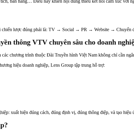
nh tích, bán hàng… Điều này khiến nội dung thiếu kết nối cảm xúc với 
khi chiến lược đúng phải là: TV → Social → PR → Website → Chuyển đ
ruyền thông VTV chuyên sâu cho doanh nghi
ên các chương trình thuộc Đài Truyền hình Việt Nam không chỉ cần ngâ
thương hiệu doanh nghiệp, Lens Group tập trung hỗ trợ:
p: xuất hiện đúng cách, đúng định vị, đúng thông điệp, và tạo hiệu ứ
up?