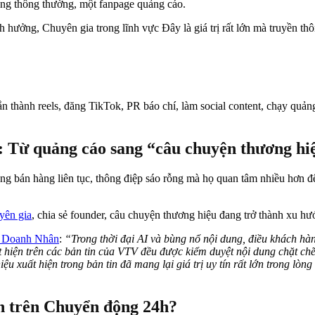
ng thông thường, một fanpage quảng cáo.
ưởng, Chuyên gia trong lĩnh vực Đây là giá trị rất lớn mà truyền thô
gắn thành reels, đăng TikTok, PR báo chí, làm social content, chạy qu
: Từ quảng cáo sang “câu chuyện thương hi
 bán hàng liên tục, thông điệp sáo rỗng mà họ quan tâm nhiều hơn đến:
yên gia
, chia sẻ founder, câu chuyện thương hiệu đang trở thành xu hư
 Doanh Nhân
:
“Trong thời đại AI và bùng nổ nội dung, điều khách hà
ất hiện trên các bản tin của VTV đều được kiểm duyệt nội dung chặt c
ệu xuất hiện trong bản tin đã mang lại giá trị uy tín rất lớn trong lòn
n trên Chuyển động 24h?