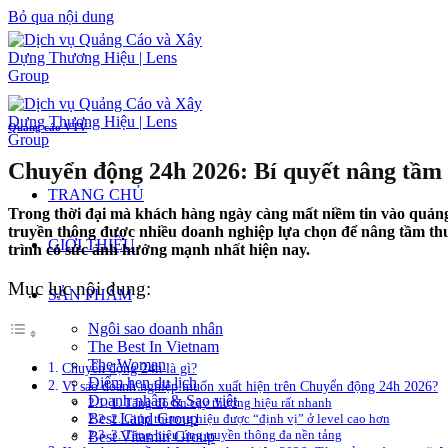
Bỏ qua nội dung
Quảng cáo VTV
Chuyển động 24h 2026: Bí quyết nâng tầm
TRANG CHỦ
Trong thời đại mà khách hàng ngày càng mất niềm tin vào quảng 
truyền thông được nhiều doanh nghiệp lựa chọn để nâng tầm th
GIỚI THIỆU
trình có sức ảnh hưởng mạnh nhất hiện nay.
Mục lục nội dung:
SẢN PHẨM
Ngôi sao doanh nhân
The Best In Vietnam
The Woman
Chuyển động 24h là gì?
Điểm hẹn du lịch
Vì sao doanh nghiệp muốn xuất hiện trên Chuyển động 24h 2026?
Doanh nhân & Sao việt
1. Tăng độ tin cậy thương hiệu rất nhanh
Best Land Group
2. Giúp thương hiệu được “định vị” ở level cao hơn
3. Tăng hiệu ứng truyền thông đa nền tảng
Best Vitamin Group