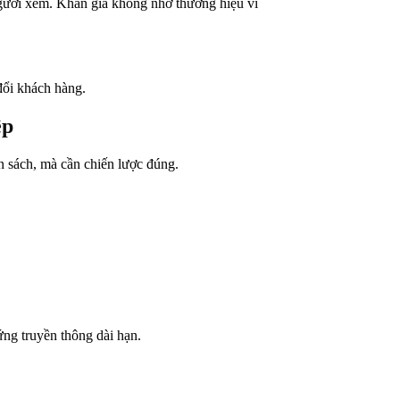
người xem. Khán giả không nhớ thương hiệu vì
ổi khách hàng.
ệp
n sách, mà cần chiến lược đúng.
ng truyền thông dài hạn.