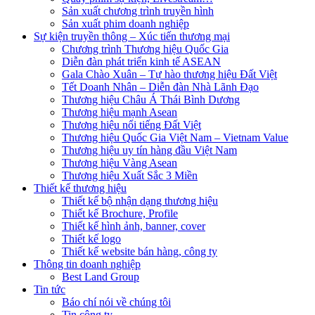
Sản xuất chương trình truyền hình
Sản xuất phim doanh nghiệp
Sự kiện truyền thông – Xúc tiến thương mại
Chương trình Thương hiệu Quốc Gia
Diễn đàn phát triển kinh tế ASEAN
Gala Chào Xuân – Tự hào thương hiệu Đất Việt
Tết Doanh Nhân – Diễn đàn Nhà Lãnh Đạo
Thương hiệu Châu Á Thái Bình Dương
Thương hiệu mạnh Asean
Thương hiệu nổi tiếng Đất Việt
Thương hiệu Quốc Gia Việt Nam – Vietnam Value
Thương hiệu uy tín hàng đầu Việt Nam
Thương hiệu Vàng Asean
Thương hiệu Xuất Sắc 3 Miền
Thiết kế thương hiệu
Thiết kế bộ nhận dạng thương hiệu
Thiết kế Brochure, Profile
Thiết kế hình ảnh, banner, cover
Thiết kế logo
Thiết kế website bán hàng, công ty
Thông tin doanh nghiệp
Best Land Group
Tin tức
Báo chí nói về chúng tôi
Tin công ty