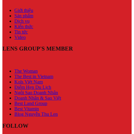
Giới thiệu
Sản phẩm
Dịch vụ
Kiến thức
Tin tức
Video
LENS GROUP'S MEMBER
The Woman
The Best in Vietnam
Kols Việt Nam
Điểm Hẹn Du Lịch
Ngôi Sao Doanh Nhân
Doanh Nhân & Sao Việt
Best Land Group
Best Vitamin
Blog Nguyễn Thu Len
FOLLOW