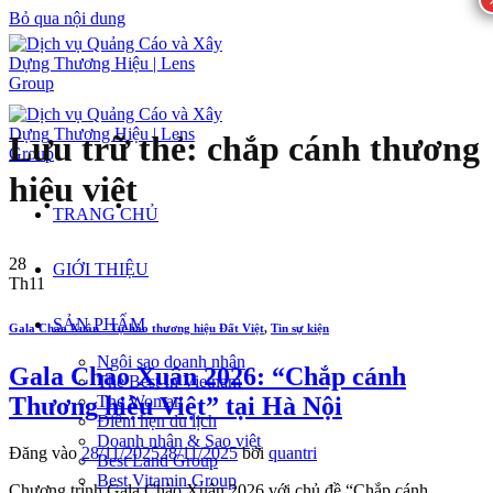
Bỏ qua nội dung
Lưu trữ thẻ:
chắp cánh thương
hiệu việt
TRANG CHỦ
28
GIỚI THIỆU
Th11
SẢN PHẨM
Gala Chào Xuân - Tự hào thương hiệu Đất Việt
,
Tin sự kiện
Ngôi sao doanh nhân
Gala Chào Xuân 2026: “Chắp cánh
The Best In Vietnam
Thương hiệu Việt” tại Hà Nội
The Woman
Điểm hẹn du lịch
Doanh nhân & Sao việt
Đăng vào
28/11/2025
28/11/2025
bởi
quantri
Best Land Group
Best Vitamin Group
Chương trình Gala Chào Xuân 2026 với chủ đề “Chắp cánh