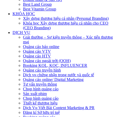
Best Land Group
Best Vitamin Group
KHÓA HỌC
Xây dựng thương hiệu cá nhân (Personal Branding)
Khóa học Xây dựng thương hiệu cá nhân cho CEO
(CEO Branding)
DỊCH VỤ
Giải thưởng – Sự kiện truyền thông – Xúc tiến thương
mại
Quảng cáo báo online
Quảng cáo VTV
Quảng cáo HTV
Quảng cáo ngoài trời (OOH)
Booking KOL, KOC, INFLUENCER
Quảng cáo truyền hình
Dịch vụ chứng nhận trong nước và quốc tế
Quảng cáo online/ Digital Marketing
Tư vấn truyền thông
Chụp hình quảng cáo
Sản xuất phim
Chụp hình quảng cáo
Thiết kế thương hiệu
Dịch Vụ Viết Bài Content Marketing & PR
Đăng kí Sở hữu trí tuệ