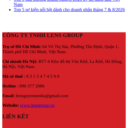
Nam
Top 5 sự kiện nổi bật dành cho doanh nhân tháng 7 & 8/2026
CÔNG TY TNHH LENS GROUP
Trụ sở Hồ Chí Minh:
64 Võ Thị Sáu, Phường Tân Định, Quận 1,
Thành phố Hồ Chí Minh, Việt Nam.
Chi nhánh Hà Nội:
BT7-4 Khu đô thị Văn Khê, La Khê, Hà Đông,
Hà Nội,
Việt Nam.
Mã số thuế
: 0 3 1 3 4 7 4 5 9 0
Hotline
: 090 377 2086
Email
: lennguyenmedia@gmail.com
Website:
www.lensgroup.vn
LIÊN KẾT