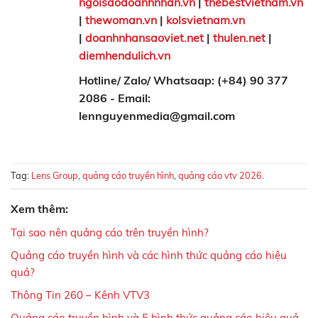
ngoisaodoanhnhan.vn
|
thebestvietnam.vn
|
thewoman.vn
|
kolsvietnam.vn
|
doanhnhansaoviet.net
|
thulen.net
|
diemhendulich.vn
Hotline/ Zalo/ Whatsaap: (+84) 90 377
2086 - Email:
lennguyenmedia@gmail.com
Tag:
Lens Group
,
quảng cáo truyền hình
,
quảng cáo vtv 2026
.
Xem thêm:
Tại sao nên quảng cáo trên truyền hình?
Quảng cáo truyền hình và các hình thức quảng cáo hiệu
quả?
Thông Tin 260 – Kênh VTV3
Quảng cáo truyền hình và 5 hình thức quảng cáo hiệu quả