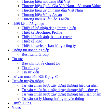
Thương hiệu nổi tiếng Đất Việt
Thương hiệu Quốc Gia Việt Nam – Vietnam Value
Thương hiệu uy tín hàng đầu Việt Nam
Thương hiệu Vàng Asean
Thương hiệu Xuất Sắc 3 Miền
Thiết kế thương hiệu
Thiết kế bộ nhận dạng thương hiệu
Thiết kế Brochure, Profile
Thiết kế hình ảnh, banner, cover
Thiết kế logo
Thiết kế website bán hàng, công ty
Thông tin doanh nghiệp
Best Land Group
Tin tức
Báo chí nói về chúng tôi
Tin công ty
Tin sự kiện
Tư vấn mua bán Bất Động Sản
Tư vấn truyền thông
Tư vấn chiến lược xây dựng thương hiệu cá nhân
Tư vấn chiến lược xây dựng thương hiệu công ty
Tư vấn chiến lược xây dựng thương hiệu sản phẩm
Tư vấn xử lý khủng hoảng truyền thông
Tuyển Dụng
Video