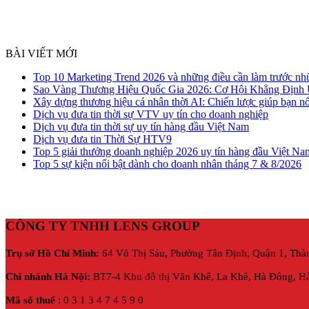
BÀI VIẾT MỚI
Top 10 Marketing Trend 2026 và những điều cần làm trước nh
Sao Vàng Thương Hiệu Quốc Gia 2026: Cơ Hội Khẳng Định
Xây dựng thương hiệu cá nhân thời AI: Chiến lược giúp bạn nổ
Dịch vụ đưa tin thời sự VTV uy tín cho doanh nghiệp
Dịch vụ đưa tin thời sự uy tín hàng đầu Việt Nam
Dịch vụ đưa tin Thời Sự HTV9
Top 5 giải thưởng doanh nghiệp 2026 uy tín hàng đầu Việt Na
Top 5 sự kiện nổi bật dành cho doanh nhân tháng 7 & 8/2026
CÔNG TY TNHH LENS GROUP
Trụ sở Hồ Chí Minh:
64 Võ Thị Sáu, Phường Tân Định, Quận 1, Thà
Chi nhánh Hà Nội:
BT7-4 Khu đô thị Văn Khê, La Khê, Hà Đông, Hà
Mã số thuế
: 0 3 1 3 4 7 4 5 9 0