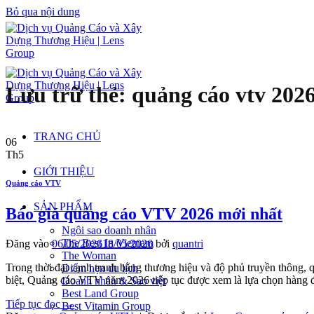
Bỏ qua nội dung
Lưu trữ thẻ:
quảng cáo vtv 202
TRANG CHỦ
06
Th5
GIỚI THIỆU
Quảng cáo VTV
SẢN PHẨM
Báo giá quảng cáo VTV 2026 mới nhất
Ngôi sao doanh nhân
The Best In Vietnam
Đăng vào
06/05/2026
18/05/2026
bởi
quantri
The Woman
Trong thời đại cạnh tranh bằng thương hiệu và độ phủ truyền thông, q
Điểm hẹn du lịch
biệt, Quảng cáo VTV năm 2026 tiếp tục được xem là lựa chọn hàng 
Doanh nhân & Sao việt
Best Land Group
Tiếp tục đọc
→
Best Vitamin Group