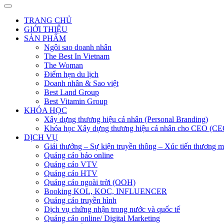
TRANG CHỦ
GIỚI THIỆU
SẢN PHẨM
Ngôi sao doanh nhân
The Best In Vietnam
The Woman
Điểm hẹn du lịch
Doanh nhân & Sao việt
Best Land Group
Best Vitamin Group
KHÓA HỌC
Xây dựng thương hiệu cá nhân (Personal Branding)
Khóa học Xây dựng thương hiệu cá nhân cho CEO (CE
DỊCH VỤ
Giải thưởng – Sự kiện truyền thông – Xúc tiến thương m
Quảng cáo báo online
Quảng cáo VTV
Quảng cáo HTV
Quảng cáo ngoài trời (OOH)
Booking KOL, KOC, INFLUENCER
Quảng cáo truyền hình
Dịch vụ chứng nhận trong nước và quốc tế
Quảng cáo online/ Digital Marketing