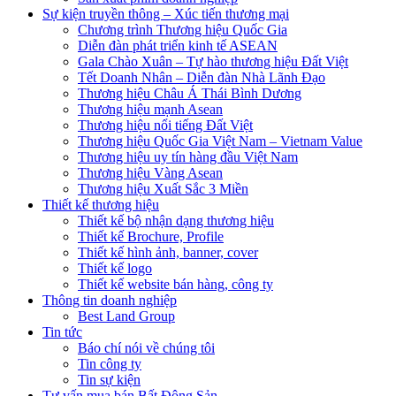
Sự kiện truyền thông – Xúc tiến thương mại
Chương trình Thương hiệu Quốc Gia
Diễn đàn phát triển kinh tế ASEAN
Gala Chào Xuân – Tự hào thương hiệu Đất Việt
Tết Doanh Nhân – Diễn đàn Nhà Lãnh Đạo
Thương hiệu Châu Á Thái Bình Dương
Thương hiệu mạnh Asean
Thương hiệu nổi tiếng Đất Việt
Thương hiệu Quốc Gia Việt Nam – Vietnam Value
Thương hiệu uy tín hàng đầu Việt Nam
Thương hiệu Vàng Asean
Thương hiệu Xuất Sắc 3 Miền
Thiết kế thương hiệu
Thiết kế bộ nhận dạng thương hiệu
Thiết kế Brochure, Profile
Thiết kế hình ảnh, banner, cover
Thiết kế logo
Thiết kế website bán hàng, công ty
Thông tin doanh nghiệp
Best Land Group
Tin tức
Báo chí nói về chúng tôi
Tin công ty
Tin sự kiện
Tư vấn mua bán Bất Động Sản