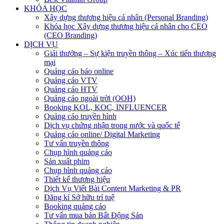
KHÓA HỌC
Xây dựng thương hiệu cá nhân (Personal Branding)
Khóa học Xây dựng thương hiệu cá nhân cho CEO
(CEO Branding)
DỊCH VỤ
Giải thưởng – Sự kiện truyền thông – Xúc tiến thương
mại
Quảng cáo báo online
Quảng cáo VTV
Quảng cáo HTV
Quảng cáo ngoài trời (OOH)
Booking KOL, KOC, INFLUENCER
Quảng cáo truyền hình
Dịch vụ chứng nhận trong nước và quốc tế
Quảng cáo online/ Digital Marketing
Tư vấn truyền thông
Chụp hình quảng cáo
Sản xuất phim
Chụp hình quảng cáo
Thiết kế thương hiệu
Dịch Vụ Viết Bài Content Marketing & PR
Đăng kí Sở hữu trí tuệ
Booking quảng cáo
Tư vấn mua bán Bất Động Sản