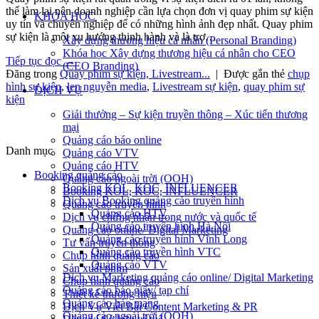
thể làm lại nên doanh nghiệp cần lựa chọn đơn vị quay phim sự kiện
KHÓA HỌC
uy tín và chuyên nghiệp để có những hình ảnh đẹp nhất. Quay phim
sự kiện là một xu hướng thịnh hành và là trợ…
Xây dựng thương hiệu cá nhân (Personal Branding)
Khóa học Xây dựng thương hiệu cá nhân cho CEO
Tiếp tục đọc
→
(CEO Branding)
Đăng trong
Quay phim sự kiện, Livestream...
|
Được gắn thẻ
chụp
hình sự kiện
,
len nguyễn media
,
Livestream sự kiện
,
quay phim sự
DỊCH VỤ
kiện
Giải thưởng – Sự kiện truyền thông – Xúc tiến thương
mại
Quảng cáo báo online
Danh mục
Quảng cáo VTV
Quảng cáo HTV
Booking quảng cáo
Quảng cáo ngoài trời (OOH)
Booking KOL, KOC, INFLUENCER
Booking KOL, KOC, INFLUENCER
Dịch vụ Booking quảng cáo truyền hình
Quảng cáo truyền hình
Quảng cáo HTV
Dịch vụ chứng nhận trong nước và quốc tế
Quảng cáo truyền hình Hà Nội
Quảng cáo online/ Digital Marketing
Quảng cáo truyền hình Vĩnh Long
Tư vấn truyền thông
Quảng cáo truyền hình VTC
Chụp hình quảng cáo
Quảng cáo VTV
Sản xuất phim
Dịch vụ Marketing quảng cáo online/ Digital Marketing
Chụp hình quảng cáo
Quảng cáo báo giấy/ tạp chí
Thiết kế thương hiệu
Quảng cáo báo mạng
Dịch Vụ Viết Bài Content Marketing & PR
Quảng cáo ngoài trời (OOH)