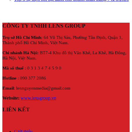
CÔNG TY TNHH LENS GROUP
Trụ sở Hồ Chí Minh:
64 Võ Thị Sáu, Phường Tân Định, Quận 1,
Thành phố Hồ Chí Minh, Việt Nam.
Chi nhánh Hà Nội:
BT7-4 Khu đô thị Văn Khê, La Khê, Hà Đông,
Hà Nội,
Việt Nam.
Mã số thuế
: 0 3 1 3 4 7 4 5 9 0
Hotline
: 090 377 2086
Email
: lennguyenmedia@gmail.com
Website:
www.lensgroup.vn
LIÊN KẾT
Giới thiệu