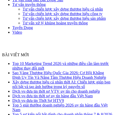
Tư vấn truyền thông
Tư vấn chiến lược xây dựng thương hiệu cá nhân
Tư vấn chiến lược xây dựng thương hiệu công ty
Tư vấn chiến lược xây dựng thương hiệu sản phẩm
Tư vấn xử lý khủng hoảng truyền thông
Tuyển Dụng
Video
BÀI VIẾT MỚI
Top 10 Marketing Trend 2026 và những điều cần làm trước
những thay đổi mới
Sao Vàng Thương Hiệu Quốc Gia 2026: Cơ Hội Khẳng
Định Uy Tín Và Nâng Tầm Thương Hiệu Doanh Nghiệp
Xây dựng thương hiệu cá nhân thời AI: Chiến lược giúp bạn
nổi bật và tạo ảnh hưởng trong kỷ nguyên số
Dịch vụ đưa tin thời sự VTV uy tín cho doanh nghiệp
Dịch vụ đưa tin thời sự uy tín hàng đầu Việt Nam
Dịch vụ đưa tin Thời Sự HTV9
Top 5 giải thưởng doanh nghiệp 2026 uy tín hàng đầu Việt
Nam
Top 5 sự kiện nổi bật dành cho doanh nhân tháng 7 & 8/2026