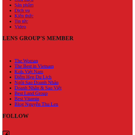
Sản phẩm
Dịch vụ
Kiến thức
Tin tức
Video
LENS GROUP'S MEMBER
The Woman
The Best in Vietnam
Kols Việt Nam
Điểm Hẹn Du Lịch
Ngôi Sao Doanh Nhân
Doanh Nhân & Sao Việt
Best Land Group
Best Vitamin
Blog Nguyễn Thu Len
FOLLOW