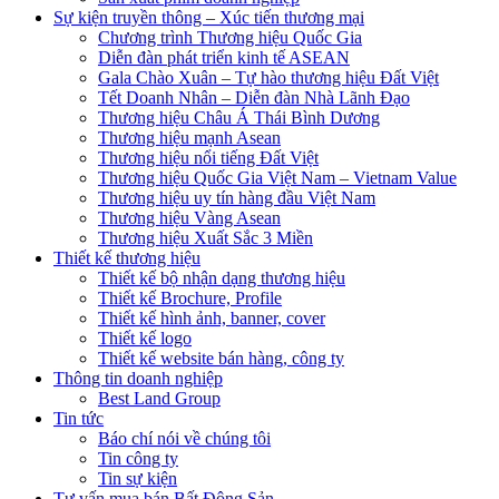
Sự kiện truyền thông – Xúc tiến thương mại
Chương trình Thương hiệu Quốc Gia
Diễn đàn phát triển kinh tế ASEAN
Gala Chào Xuân – Tự hào thương hiệu Đất Việt
Tết Doanh Nhân – Diễn đàn Nhà Lãnh Đạo
Thương hiệu Châu Á Thái Bình Dương
Thương hiệu mạnh Asean
Thương hiệu nổi tiếng Đất Việt
Thương hiệu Quốc Gia Việt Nam – Vietnam Value
Thương hiệu uy tín hàng đầu Việt Nam
Thương hiệu Vàng Asean
Thương hiệu Xuất Sắc 3 Miền
Thiết kế thương hiệu
Thiết kế bộ nhận dạng thương hiệu
Thiết kế Brochure, Profile
Thiết kế hình ảnh, banner, cover
Thiết kế logo
Thiết kế website bán hàng, công ty
Thông tin doanh nghiệp
Best Land Group
Tin tức
Báo chí nói về chúng tôi
Tin công ty
Tin sự kiện
Tư vấn mua bán Bất Động Sản