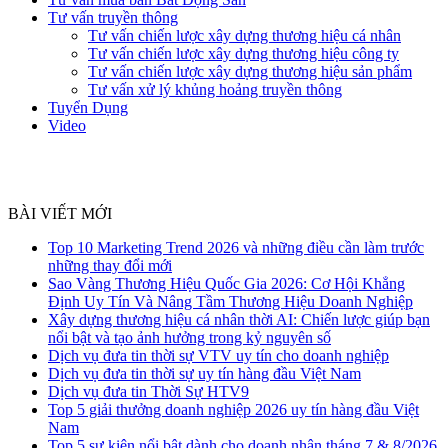
Tư vấn truyền thông
Tư vấn chiến lược xây dựng thương hiệu cá nhân
Tư vấn chiến lược xây dựng thương hiệu công ty
Tư vấn chiến lược xây dựng thương hiệu sản phẩm
Tư vấn xử lý khủng hoảng truyền thông
Tuyển Dụng
Video
BÀI VIẾT MỚI
Top 10 Marketing Trend 2026 và những điều cần làm trước
những thay đổi mới
Sao Vàng Thương Hiệu Quốc Gia 2026: Cơ Hội Khẳng
Định Uy Tín Và Nâng Tầm Thương Hiệu Doanh Nghiệp
Xây dựng thương hiệu cá nhân thời AI: Chiến lược giúp bạn
nổi bật và tạo ảnh hưởng trong kỷ nguyên số
Dịch vụ đưa tin thời sự VTV uy tín cho doanh nghiệp
Dịch vụ đưa tin thời sự uy tín hàng đầu Việt Nam
Dịch vụ đưa tin Thời Sự HTV9
Top 5 giải thưởng doanh nghiệp 2026 uy tín hàng đầu Việt
Nam
Top 5 sự kiện nổi bật dành cho doanh nhân tháng 7 & 8/2026