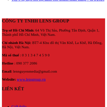
CÔNG TY TNHH LENS GROUP
Trụ sở Hồ Chí Minh:
64 Võ Thị Sáu, Phường Tân Định, Quận 1,
Thành phố Hồ Chí Minh, Việt Nam.
Chi nhánh Hà Nội:
BT7-4 Khu đô thị Văn Khê, La Khê, Hà Đông,
Hà Nội,
Việt Nam.
Mã số thuế
: 0 3 1 3 4 7 4 5 9 0
Hotline
: 090 377 2086
Email
: lennguyenmedia@gmail.com
Website:
www.lensgroup.vn
LIÊN KẾT
Giới thiệu