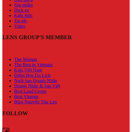
Sản phẩm
Dịch vụ
Kiến thức
Tin tức
Video
LENS GROUP'S MEMBER
The Woman
The Best in Vietnam
Kols Việt Nam
Điểm Hẹn Du Lịch
Ngôi Sao Doanh Nhân
Doanh Nhân & Sao Việt
Best Land Group
Best Vitamin
Blog Nguyễn Thu Len
FOLLOW