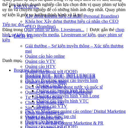
thể làm lại nên doanh nghiệp cần lựa chọn đơn vị quay phim sự kiện
KHÓA HỌC
uy tín và chuyên nghiệp để có những hình ảnh đẹp nhất. Quay phim
sự kiện là một xu hướng thịnh hành và là trợ…
Xây dựng thương hiệu cá nhân (Personal Branding)
Khóa học Xây dựng thương hiệu cá nhân cho CEO
Tiếp tục đọc
→
(CEO Branding)
Đăng trong
Quay phim sự kiện, Livestream...
|
Được gắn thẻ
chụp
hình sự kiện
,
len nguyễn media
,
Livestream sự kiện
,
quay phim sự
DỊCH VỤ
kiện
Giải thưởng – Sự kiện truyền thông – Xúc tiến thương
mại
Quảng cáo báo online
Danh mục
Quảng cáo VTV
Quảng cáo HTV
Booking quảng cáo
Quảng cáo ngoài trời (OOH)
Booking KOL, KOC, INFLUENCER
Booking KOL, KOC, INFLUENCER
Dịch vụ Booking quảng cáo truyền hình
Quảng cáo truyền hình
Quảng cáo HTV
Dịch vụ chứng nhận trong nước và quốc tế
Quảng cáo truyền hình Hà Nội
Quảng cáo online/ Digital Marketing
Quảng cáo truyền hình Vĩnh Long
Tư vấn truyền thông
Quảng cáo truyền hình VTC
Chụp hình quảng cáo
Quảng cáo VTV
Sản xuất phim
Dịch vụ Marketing quảng cáo online/ Digital Marketing
Chụp hình quảng cáo
Quảng cáo báo giấy/ tạp chí
Thiết kế thương hiệu
Quảng cáo báo mạng
Dịch Vụ Viết Bài Content Marketing & PR
Quảng cáo ngoài trời (OOH)