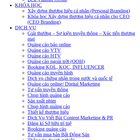
KHÓA HỌC
Xây dựng thương hiệu cá nhân (Personal Branding)
Khóa học Xây dựng thương hiệu cá nhân cho CEO
(CEO Branding)
DỊCH VỤ
Giải thưởng – Sự kiện truyền thông – Xúc tiến thương
mại
Quảng cáo báo online
Quảng cáo VTV
Quảng cáo HTV
Quảng cáo ngoài trời (OOH)
Booking KOL, KOC, INFLUENCER
Quảng cáo truyền hình
Dịch vụ chứng nhận trong nước và quốc tế
Quảng cáo online/ Digital Marketing
Tư vấn truyền thông
Chụp hình quảng cáo
Sản xuất phim
Chụp hình quảng cáo
Thiết kế thương hiệu
Dịch Vụ Viết Bài Content Marketing & PR
Đăng kí Sở hữu trí tuệ
Booking quảng cáo
Tư vấn mua bán Bất Động Sản