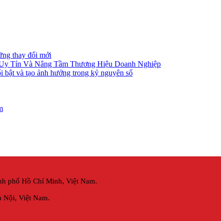
ững thay đổi mới
 Uy Tín Và Nâng Tầm Thương Hiệu Doanh Nghiệp
i bật và tạo ảnh hưởng trong kỷ nguyên số
m
nh phố Hồ Chí Minh, Việt Nam.
 Nội,
Việt Nam.