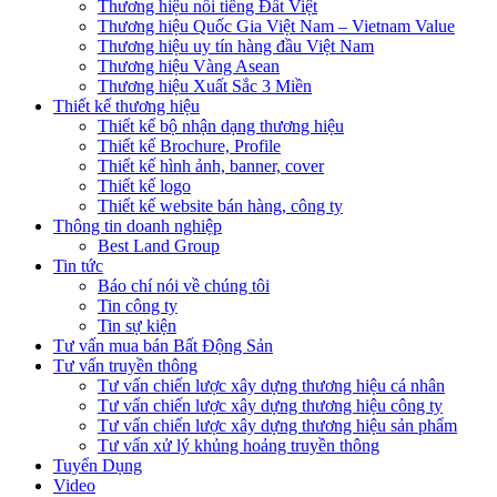
Thương hiệu nổi tiếng Đất Việt
Thương hiệu Quốc Gia Việt Nam – Vietnam Value
Thương hiệu uy tín hàng đầu Việt Nam
Thương hiệu Vàng Asean
Thương hiệu Xuất Sắc 3 Miền
Thiết kế thương hiệu
Thiết kế bộ nhận dạng thương hiệu
Thiết kế Brochure, Profile
Thiết kế hình ảnh, banner, cover
Thiết kế logo
Thiết kế website bán hàng, công ty
Thông tin doanh nghiệp
Best Land Group
Tin tức
Báo chí nói về chúng tôi
Tin công ty
Tin sự kiện
Tư vấn mua bán Bất Động Sản
Tư vấn truyền thông
Tư vấn chiến lược xây dựng thương hiệu cá nhân
Tư vấn chiến lược xây dựng thương hiệu công ty
Tư vấn chiến lược xây dựng thương hiệu sản phẩm
Tư vấn xử lý khủng hoảng truyền thông
Tuyển Dụng
Video