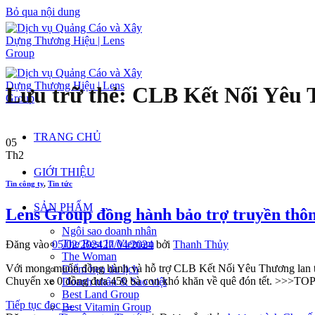
Bỏ qua nội dung
Lưu trữ thẻ:
CLB Kết Nối Yêu
TRANG CHỦ
05
Th2
GIỚI THIỆU
Tin công ty
,
Tin tức
SẢN PHẨM
Lens Group đồng hành bảo trợ truyền thô
Ngôi sao doanh nhân
The Best In Vietnam
Đăng vào
05/02/2024
27/04/2024
bởi
Thanh Thủy
The Woman
Với mong muốn đồng hành và hỗ trợ CLB Kết Nối Yêu Thương lan toả 
Điểm hẹn du lịch
Chuyến xe 0 đồng đưa 450 bà con khó khăn về quê đón tết. >>>
Doanh nhân & Sao việt
Best Land Group
Tiếp tục đọc
→
Best Vitamin Group