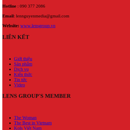
Hotline
: 090 377 2086
Email
: lennguyenmedia@gmail.com
Website:
www.lensgroup.vn
LIÊN KẾT
Giới thiệu
Sản phẩm
Dịch vụ
Kiến thức
Tin tức
Video
LENS GROUP'S MEMBER
The Woman
The Best in Vietnam
Kols Việt Nam