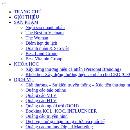
TRANG CHỦ
GIỚI THIỆU
SẢN PHẨM
Ngôi sao doanh nhân
The Best In Vietnam
The Woman
Điểm hẹn du lịch
Doanh nhân & Sao việt
Best Land Group
Best Vitamin Group
KHÓA HỌC
Xây dựng thương hiệu cá nhân (Personal Branding)
Khóa học Xây dựng thương hiệu cá nhân cho CEO (CE
DỊCH VỤ
Giải thưởng – Sự kiện truyền thông – Xúc tiến thương m
Quảng cáo báo online
Quảng cáo VTV
Quảng cáo HTV
Quảng cáo ngoài trời (OOH)
Booking KOL, KOC, INFLUENCER
Quảng cáo truyền hình
Dịch vụ chứng nhận trong nước và quốc tế
Quảng cáo online/ Digital Marketing