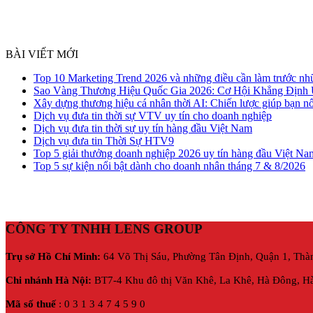
BÀI VIẾT MỚI
Top 10 Marketing Trend 2026 và những điều cần làm trước nh
Sao Vàng Thương Hiệu Quốc Gia 2026: Cơ Hội Khẳng Định
Xây dựng thương hiệu cá nhân thời AI: Chiến lược giúp bạn nổ
Dịch vụ đưa tin thời sự VTV uy tín cho doanh nghiệp
Dịch vụ đưa tin thời sự uy tín hàng đầu Việt Nam
Dịch vụ đưa tin Thời Sự HTV9
Top 5 giải thưởng doanh nghiệp 2026 uy tín hàng đầu Việt Na
Top 5 sự kiện nổi bật dành cho doanh nhân tháng 7 & 8/2026
CÔNG TY TNHH LENS GROUP
Trụ sở Hồ Chí Minh:
64 Võ Thị Sáu, Phường Tân Định, Quận 1, Thà
Chi nhánh Hà Nội:
BT7-4 Khu đô thị Văn Khê, La Khê, Hà Đông, Hà
Mã số thuế
: 0 3 1 3 4 7 4 5 9 0