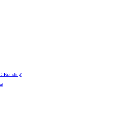
O Branding)
ại