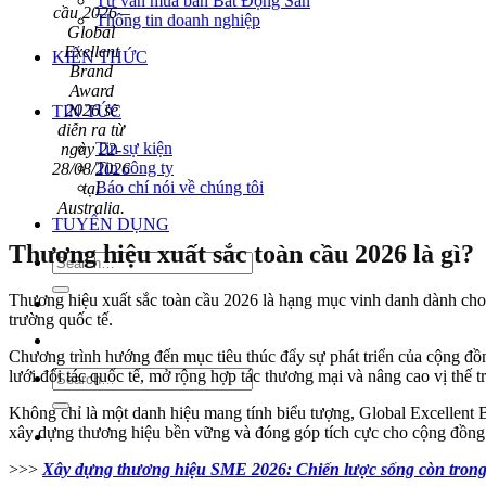
Tư vấn mua bán Bất Động Sản
cầu 2026 –
Thông tin doanh nghiệp
Global
Exellent
KIẾN THỨC
Brand
Award
2026 sẽ
TIN TỨC
diễn ra từ
Tin sự kiện
ngày 22-
Tin công ty
28/08/2026
Báo chí nói về chúng tôi
tại
Australia.
TUYỂN DỤNG
Thương hiệu xuất sắc toàn cầu 2026 là gì?
Thương hiệu xuất sắc toàn cầu 2026 là hạng mục vinh danh dành cho c
trường quốc tế.
Chương trình hướng đến mục tiêu thúc đẩy sự phát triển của cộng đồn
lưới đối tác quốc tế, mở rộng hợp tác thương mại và nâng cao vị thế tr
Không chỉ là một danh hiệu mang tính biểu tượng, Global Excellent 
xây dựng thương hiệu bền vững và đóng góp tích cực cho cộng đồng
>>>
Xây dựng thương hiệu SME 2026: Chiến lược sống còn trong 