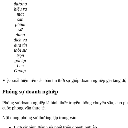
thương
hiệu ra
mắt
sản
phẩm
sử
dụng
dịch vụ
đưa tin
thời sự
trọn
gói tại
Len
Group.
Việc xuất hiện trên các bản tin thời sự giúp doanh nghiệp gia tăng độ
Phóng sự doanh nghiệp
Phóng sự doanh nghiệp là hình thức truyền thông chuyên sâu, cho ph
cuộc phỏng vấn thực tế.
Nội dung phóng sự thường tập trung vào:
Lịch sử hình thành và phát triển doanh nghiệp.