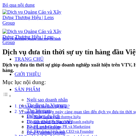
Bỏ qua nội dung
Dịch vụ Booking quảng cáo truyền hình
Dịch vụ đưa tin thời sự uy tín hàng đầu Vi
TRANG CHỦ
Dịch vụ đưa tin thời sự giúp doanh nghiệp xuất hiện trên VTV,
hàng.
GIỚI THIỆU
Mục lục nội dung:
SẢN PHẨM
Ngôi sao doanh nhân
The Best In Vietnam
Dịch vụ đưa tin thời sự là gì?
The Woman
Vì sao doanh nghiệp ngày càng quan tâm đến dịch vụ đưa tin thời s
Điểm hẹn du lịch
Nâng cao uy tín thương hiệu
Doanh nhân & Sao việt
Gia tăng độ nhận diện doanh nghiệp
Hỗ trợ hoạt động PR và Marketing
Best Land Group
Xây dựng hình ảnh CEO và Founder
Best Vitamin Group