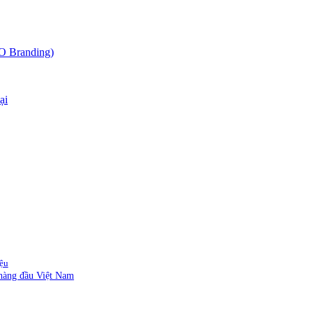
O Branding)
ại
iệu
 hàng đầu Việt Nam