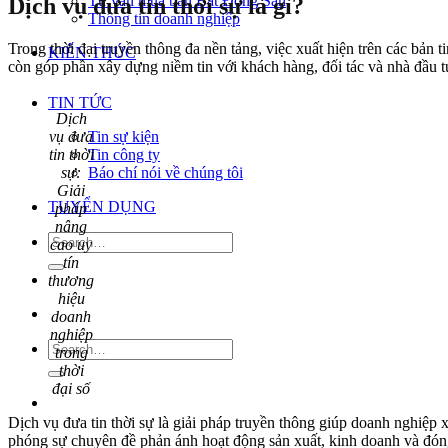
Tư vấn mua bán Bất Động Sản
Dịch vụ đưa tin thời sự là gì?
Thông tin doanh nghiệp
Trong thời đại truyền thông đa nền tảng, việc xuất hiện trên các bản 
KIẾN THỨC
còn góp phần xây dựng niềm tin với khách hàng, đối tác và nhà đầu t
TIN TỨC
Dịch
Tin sự kiện
vụ đưa
Tin công ty
tin thời
Báo chí nói về chúng tôi
sự:
Giải
TUYỂN DỤNG
pháp
nâng
cao uy
tín
thương
hiệu
doanh
nghiệp
trong
thời
đại số
Dịch vụ đưa tin thời sự là giải pháp truyền thông giúp doanh nghiệp 
phóng sự chuyên đề phản ánh hoạt động sản xuất, kinh doanh và đón