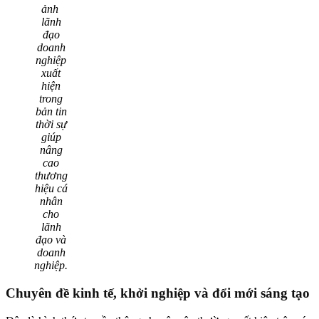
ảnh
lãnh
đạo
doanh
nghiệp
xuất
hiện
trong
bản tin
thời sự
giúp
nâng
cao
thương
hiệu cá
nhân
cho
lãnh
đạo và
doanh
nghiệp.
Chuyên đề kinh tế, khởi nghiệp và đổi mới sáng tạo