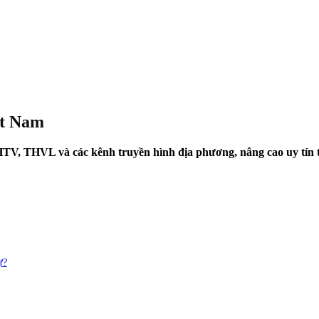
ệt Nam
 HTV, THVL và các kênh truyền hình địa phương, nâng cao uy tín 
ự?