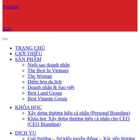
Youtube
Zalo
TRANG CHỦ
GIỚI THIỆU
SẢN PHẨM
Ngôi sao doanh nhân
The Best In Vietnam
The Woman
Điểm hẹn du lịch
Doanh nhân & Sao việt
Best Land Group
Best Vitamin Group
KHÓA HỌC
Xây dựng thương hiệu cá nhân (Personal Branding)
Khóa học Xây dựng thương hiệu cá nhân cho CEO
(CEO Branding)
DỊCH VỤ
Giải thưởng – Sự kiện truyền thông – Xúc tiến thương