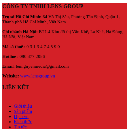
CÔNG TY TNHH LENS GROUP
Trụ sở Hồ Chí Minh:
64 Võ Thị Sáu, Phường Tân Định, Quận 1,
Thành phố Hồ Chí Minh, Việt Nam.
Chi nhánh Hà Nội:
BT7-4 Khu đô thị Văn Khê, La Khê, Hà Đông,
Hà Nội,
Việt Nam.
Mã số thuế
: 0 3 1 3 4 7 4 5 9 0
Hotline
: 090 377 2086
Email
: lennguyenmedia@gmail.com
Website:
www.lensgroup.vn
LIÊN KẾT
Giới thiệu
Sản phẩm
Dịch vụ
Kiến thức
Tin tức