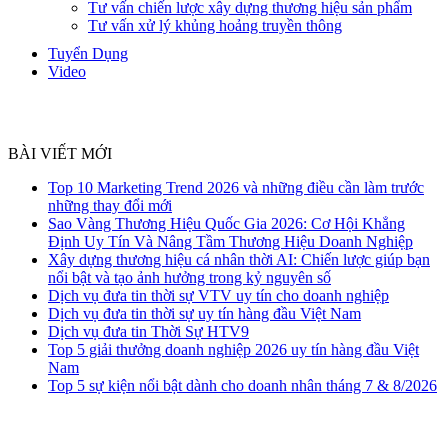
Tư vấn chiến lược xây dựng thương hiệu sản phẩm
Tư vấn xử lý khủng hoảng truyền thông
Tuyển Dụng
Video
BÀI VIẾT MỚI
Top 10 Marketing Trend 2026 và những điều cần làm trước
những thay đổi mới
Sao Vàng Thương Hiệu Quốc Gia 2026: Cơ Hội Khẳng
Định Uy Tín Và Nâng Tầm Thương Hiệu Doanh Nghiệp
Xây dựng thương hiệu cá nhân thời AI: Chiến lược giúp bạn
nổi bật và tạo ảnh hưởng trong kỷ nguyên số
Dịch vụ đưa tin thời sự VTV uy tín cho doanh nghiệp
Dịch vụ đưa tin thời sự uy tín hàng đầu Việt Nam
Dịch vụ đưa tin Thời Sự HTV9
Top 5 giải thưởng doanh nghiệp 2026 uy tín hàng đầu Việt
Nam
Top 5 sự kiện nổi bật dành cho doanh nhân tháng 7 & 8/2026