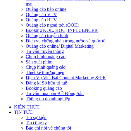
mại
Quảng cáo báo online
Quảng cáo VTV
Quảng cáo HTV
Quảng cáo ngoài trời (OOH)
Booking KOL, KOC, INFLUENCER
Quảng cáo truyền hình
Dịch vụ chứng nhận trong nước và quốc tế
Quảng cáo online/ Digital Marketing
Tư vấn truyền thông
Chụp hình quảng cáo
Sản xuất phim
Chụp hình quảng cáo
Thiết kế thương hiệu
Dịch Vụ Viết Bài Content Marketing & PR
Đăng kí Sở hữu trí tuệ
Booking quảng cáo
Tư vấn mua bán Bất Động Sản
Thông tin doanh nghiệp
KIẾN THỨC
TIN TỨC
Tin sự kiện
Tin công ty
Báo chí nói về chúng tôi