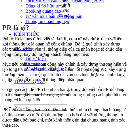
Dịch Vụ Viết Bài Content Marketing & PR
– Ảnh
Đăng kí Sở hữu trí tuệ
Lens
Booking quảng cáo
Group
Tư vấn mua bán Bất Động Sản
Thông tin doanh nghiệp
PR là gì?
KIẾN THỨC
Public Relations được viết tắt là PR, cụm từ này được dịch với tên
gọi thông dụng là quan hệ công chúng. Đó là quá trình xây dựng
TIN TỨC
các chiến lược truyền tải thông điệp của cá nhân hoặc tổ chức đến
cộng động, hay đối tượng khách hàng mục tiêu.
Tin sự kiện
Tin công ty
Mục tiêu chính của hoạt động này chính là xây dựng thương hiệu và
Báo chí nói về chúng tôi
tạo lòng tin đối với khách hàng. Để làm tốt hoạt động PR, xây dựng
thương hiệu là cả một quá trình dài cần có chiến lược và hành động
cụ thể tiếp nối nhau với thông điệp nhất quán.
TUYỂN DỤNG
Có nhiều cách để PR cho nhãn hàng, trong đó, viết bài PR để đăng
tin lên báo giấy hoặc báo mạng là một trong những cách phổ biến vì
mang lại hiệu quả tốt.
PR trên các trang báo có nhiều hình thức, nhìn chung khách hàng sẽ
có thiện cảm và mức độ tin tưởng cao hơn đối với những thông tin
được đăng bởi báo chí, một kênh thông tin đại chúng mang tính xác
thực cao.