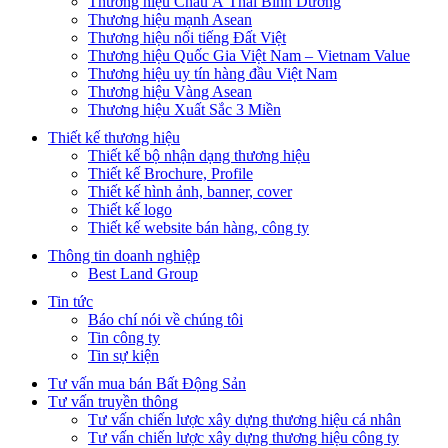
Thương hiệu Châu Á Thái Bình Dương
Thương hiệu mạnh Asean
Thương hiệu nổi tiếng Đất Việt
Thương hiệu Quốc Gia Việt Nam – Vietnam Value
Thương hiệu uy tín hàng đầu Việt Nam
Thương hiệu Vàng Asean
Thương hiệu Xuất Sắc 3 Miền
Thiết kế thương hiệu
Thiết kế bộ nhận dạng thương hiệu
Thiết kế Brochure, Profile
Thiết kế hình ảnh, banner, cover
Thiết kế logo
Thiết kế website bán hàng, công ty
Thông tin doanh nghiệp
Best Land Group
Tin tức
Báo chí nói về chúng tôi
Tin công ty
Tin sự kiện
Tư vấn mua bán Bất Động Sản
Tư vấn truyền thông
Tư vấn chiến lược xây dựng thương hiệu cá nhân
Tư vấn chiến lược xây dựng thương hiệu công ty