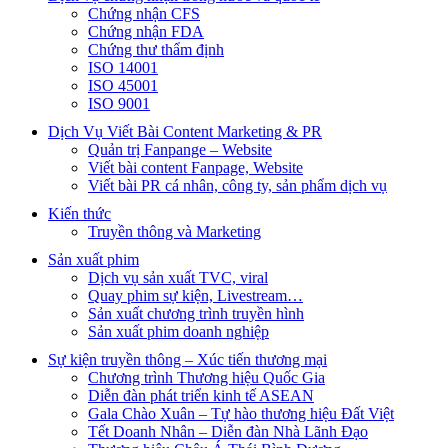
Chứng nhận CFS
Chứng nhận FDA
Chứng thư thẩm định
ISO 14001
ISO 45001
ISO 9001
Dịch Vụ Viết Bài Content Marketing & PR
Quản trị Fanpange – Website
Viết bài content Fanpage, Website
Viết bài PR cá nhân, công ty, sản phẩm dịch vụ
Kiến thức
Truyền thông và Marketing
Sản xuất phim
Dịch vụ sản xuất TVC, viral
Quay phim sự kiện, Livestream…
Sản xuất chương trình truyền hình
Sản xuất phim doanh nghiệp
Sự kiện truyền thông – Xúc tiến thương mại
Chương trình Thương hiệu Quốc Gia
Diễn đàn phát triển kinh tế ASEAN
Gala Chào Xuân – Tự hào thương hiệu Đất Việt
Tết Doanh Nhân – Diễn đàn Nhà Lãnh Đạo