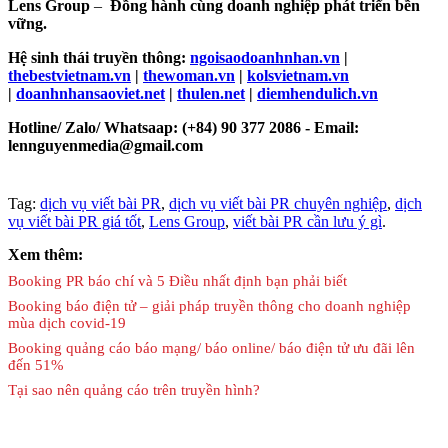
Lens Group
–
Đồng hành cùng doanh nghiệp phát triển bền
vững.
Hệ sinh thái truyền thông:
ngoisaodoanhnhan.vn
|
thebestvietnam.vn
|
thewoman.vn
|
kolsvietnam.vn
|
doanhnhansaoviet.net
|
thulen.net
|
diemhendulich.vn
Hotline/ Zalo/ Whatsaap: (+84) 90 377 2086 - Email:
lennguyenmedia@gmail.com
Tag:
dịch vụ viết bài PR
,
dịch vụ viết bài PR chuyên nghiệp
,
dịch
vụ viết bài PR giá tốt
,
Lens Group
,
viết bài PR cần lưu ý gì
.
Xem thêm:
Booking PR báo chí và 5 Điều nhất định bạn phải biết
Booking báo điện tử – giải pháp truyền thông cho doanh nghiệp
mùa dịch covid-19
Booking quảng cáo báo mạng/ báo online/ báo điện tử ưu đãi lên
đến 51%
Tại sao nên quảng cáo trên truyền hình?