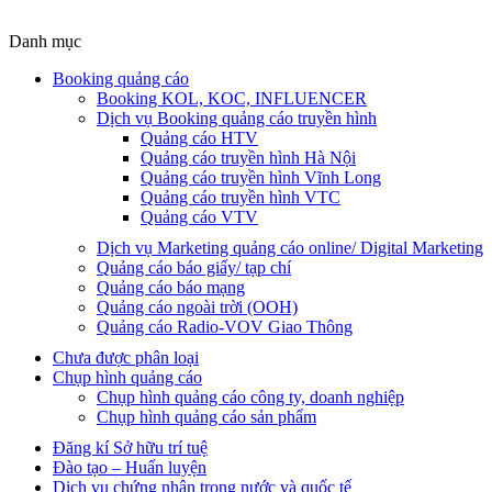
Danh mục
Booking quảng cáo
Booking KOL, KOC, INFLUENCER
Dịch vụ Booking quảng cáo truyền hình
Quảng cáo HTV
Quảng cáo truyền hình Hà Nội
Quảng cáo truyền hình Vĩnh Long
Quảng cáo truyền hình VTC
Quảng cáo VTV
Dịch vụ Marketing quảng cáo online/ Digital Marketing
Quảng cáo báo giấy/ tạp chí
Quảng cáo báo mạng
Quảng cáo ngoài trời (OOH)
Quảng cáo Radio-VOV Giao Thông
Chưa được phân loại
Chụp hình quảng cáo
Chụp hình quảng cáo công ty, doanh nghiệp
Chụp hình quảng cáo sản phẩm
Đăng kí Sở hữu trí tuệ
Đào tạo – Huấn luyện
Dịch vụ chứng nhận trong nước và quốc tế