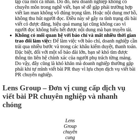
tập của mỗi cá nhân. Do đó, nếu doanh nghiệp không có
chuyên môn trong nghề viết, bạn sẽ dễ gặp phải trường hợp
viết lan man không vô đúng trọng tâm. Hoặc nội dung mơ hồ,
không thu hút người đọc. Điều này sẽ gây ra tình trạng dù bài
viết có được đăng, hiệu quả mang lại cũng không cao vì
người đọc không hiểu hết được nội dung mà bạn truyền tải.
Không có mối quan hệ với báo chí và mất nhiều thời gian
trao đổi làm việc:
Để làm việc với báo chí, doanh nghiệp cần
trải qua nhiều bước và trong các khâu kiểm duyệt, thanh toán.
Đặc biệt, đối với một số báo đài lớn, bạn sẽ khó tìm được
thông tin liên hệ chính xác của người phụ trách từng mảng.
Do vậy, đây cũng là khó khăn mà doanh nghiệp thường gặp
phải khi tự mình viết bài PR thay vì lựa chọn dịch vụ viết bài
PR chuyên nghiệp.
Lens Group – Đơn vị cung cấp dịch vụ
viết bài PR chuyên nghiệp và nhanh
chóng
Lens
Group
chuyên
cung