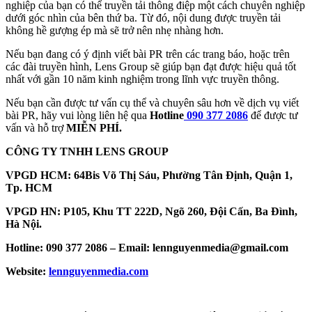
nghiệp của bạn có thể truyền tải thông điệp một cách chuyên nghiệp
dưới góc nhìn của bên thứ ba. Từ đó, nội dung được truyền tải
không hề gượng ép mà sẽ trở nên nhẹ nhàng hơn.
Nếu bạn đang có ý định viết bài PR trên các trang báo, hoặc trên
các đài truyền hình, Lens Group sẽ giúp bạn đạt được hiệu quả tốt
nhất với gần 10 năm kinh nghiệm trong lĩnh vực truyền thông.
Nếu bạn cần được tư vấn cụ thể và chuyên sâu hơn về dịch vụ viết
bài PR, hãy vui lòng liên hệ qua
Hotline
090 377 2086
để được tư
vấn và hỗ trợ
MIỄN PHÍ.
CÔNG TY TNHH LENS GROUP
VPGD HCM: 64Bis Võ Thị Sáu, Phường Tân Định, Quận 1,
Tp. HCM
VPGD HN: P105, Khu TT 222D, Ngõ 260, Đội Cấn, Ba Đình,
Hà Nội.
Hotline: 090 377 2086 – Email: lennguyenmedia@gmail.com
Website:
lennguyenmedia.com