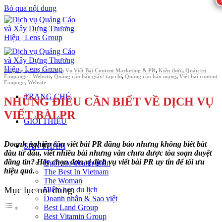
Bỏ qua nội dung
Booking quảng cáo
,
Dịch Vụ Viết Bài Content Marketing & PR
,
Kiến thức
,
Quản trị
Fanpange - Website
,
Quảng cáo báo giấy/ tạp chí
,
Quảng cáo báo mạng
,
Viết bài content
Fanpage, Website
TRANG CHỦ
NHỮNG ĐIỀU CẦN BIẾT VỀ DỊCH VỤ
VIẾT BÀI PR
GIỚI THIỆU
Doanh nghiệp cần viết bài PR đăng báo nhưng không biết bắt
SẢN PHẨM
đầu từ đâu, viết nhiều bài nhưng vẫn chưa được tòa soạn duyệt
đăng tin? Hãy chọn đơn vị dịch vụ viết bài PR uy tín để tối ưu
Ngôi sao doanh nhân
hiệu quả.
The Best In Vietnam
The Woman
Mục lục nội dung:
Điểm hẹn du lịch
Doanh nhân & Sao việt
Best Land Group
Best Vitamin Group