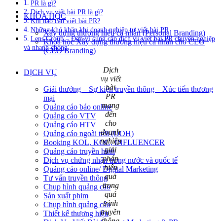
PR là gì?
Dịch vụ viết bài PR là gì?
KHÓA HỌC
Khi nào cần viết bài PR?
Những khó khăn khi doanh nghiệp tự viết bài PR
Xây dựng thương hiệu cá nhân (Personal Branding)
Lens Group – Đơn vị cung cấp dịch vụ viết bài PR chuyên nghiệp
Khóa học Xây dựng thương hiệu cá nhân cho CEO
và nhanh chóng
(CEO Branding)
Dịch
DỊCH VỤ
vụ viết
bài
Giải thưởng – Sự kiện truyền thông – Xúc tiến thương
PR
mại
mang
Quảng cáo báo online
đến
Quảng cáo VTV
cho
Quảng cáo HTV
doanh
Quảng cáo ngoài trời (OOH)
nghiệp
Booking KOL, KOC, INFLUENCER
giải
Quảng cáo truyền hình
pháp
Dịch vụ chứng nhận trong nước và quốc tế
hiệu
Quảng cáo online/ Digital Marketing
quả
Tư vấn truyền thông
trong
Chụp hình quảng cáo
quá
Sản xuất phim
trình
Chụp hình quảng cáo
truyền
Thiết kế thương hiệu
thông