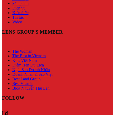
Sản phẩm
Dịch vụ
Kiến thức
Tin tức
Video
LENS GROUP'S MEMBER
The Woman
The Best in Vietnam
Kols Việt Nam
Điểm Hẹn Du Lịch
Ngôi Sao Doanh Nhân
Doanh Nhân & Sao Việt
Best Land Group
Best Vitamin
Blog Nguyễn Thu Len
FOLLOW