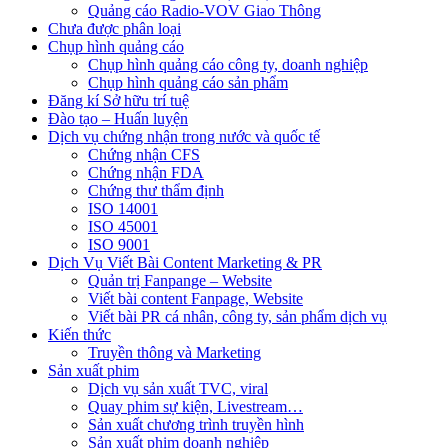
Quảng cáo Radio-VOV Giao Thông
Chưa được phân loại
Chụp hình quảng cáo
Chụp hình quảng cáo công ty, doanh nghiệp
Chụp hình quảng cáo sản phẩm
Đăng kí Sở hữu trí tuệ
Đào tạo – Huấn luyện
Dịch vụ chứng nhận trong nước và quốc tế
Chứng nhận CFS
Chứng nhận FDA
Chứng thư thẩm định
ISO 14001
ISO 45001
ISO 9001
Dịch Vụ Viết Bài Content Marketing & PR
Quản trị Fanpange – Website
Viết bài content Fanpage, Website
Viết bài PR cá nhân, công ty, sản phẩm dịch vụ
Kiến thức
Truyền thông và Marketing
Sản xuất phim
Dịch vụ sản xuất TVC, viral
Quay phim sự kiện, Livestream…
Sản xuất chương trình truyền hình
Sản xuất phim doanh nghiệp