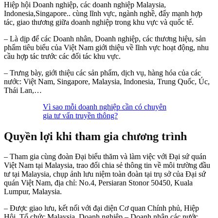
Hiệp hội Doanh nghiệp, các doanh nghiệp Malaysia,
Indonesia,Singapore.. cùng lĩnh vực, ngành nghề, đẩy mạnh hợp
tác, giao thương giữa doanh nghiệp trong khu vực và quốc tế.
– Là dịp để các Doanh nhân, Doanh nghiệp, các thương hiệu, sản
phẩm tiêu biểu của Việt Nam giới thiệu về lĩnh vực hoạt động, nhu
cầu hợp tác trước các đối tác khu vực.
– Trưng bày, giới thiệu các sản phẩm, dịch vụ, hàng hóa của các
nước: Việt Nam, Singapore, Malaysia, Indonesia, Trung Quốc, Úc,
Thái Lan,…
Vì sao mỗi doanh nghiệp cần có chuyên
gia tư vấn truyền thông?
Quyền lợi khi tham gia chương trình
– Tham gia cùng đoàn Đại biểu thăm và làm việc với Đại sứ quán
Việt Nam tại Malaysia, trao đổi chia sẻ thông tin về môi trường đầu
tư tại Malaysia, chụp ảnh lưu niệm toàn đoàn tại trụ sở của Đại sứ
quán Việt Nam, địa chỉ: No.4, Persiaran Stonor 50450, Kuala
Lumpur, Malaysia.
– Được giao lưu, kết nối với đại diện Cơ quan Chính phủ, Hiệp
Hội, Tổ chức Malaysia. Doanh nghiệp – Doanh nhân các nước