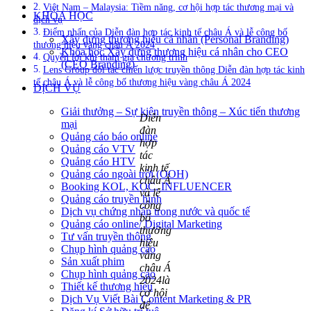
Việt Nam – Malaysia: Tiềm năng, cơ hội hợp tác thương mại và
KHÓA HỌC
dịch vụ
Điểm nhấn của Diễn đàn hợp tác kinh tế châu Á và lễ công bố
Xây dựng thương hiệu cá nhân (Personal Branding)
thương hiệu vàng châu Á 2024
Khóa học Xây dựng thương hiệu cá nhân cho CEO
Quyền lợi khi tham gia chương trình
(CEO Branding)
Lens Group đối tác chiến lược truyền thông Diễn đàn hợp tác kinh
tế châu Á và lễ công bố thương hiệu vàng châu Á 2024
DỊCH VỤ
Giải thưởng – Sự kiện truyền thông – Xúc tiến thương
Diễn
mại
đàn
Quảng cáo báo online
hợp
Quảng cáo VTV
tác
Quảng cáo HTV
kinh tế
Quảng cáo ngoài trời (OOH)
châu Á
Booking KOL, KOC, INFLUENCER
và lễ
Quảng cáo truyền hình
công
Dịch vụ chứng nhận trong nước và quốc tế
bố
Quảng cáo online/ Digital Marketing
thương
Tư vấn truyền thông
hiệu
Chụp hình quảng cáo
vàng
Sản xuất phim
châu Á
Chụp hình quảng cáo
2024là
Thiết kế thương hiệu
cơ hội
Dịch Vụ Viết Bài Content Marketing & PR
để