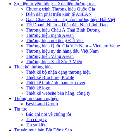
Sự kiện truyền thông – Xúc tiến thương mại
Chương trình Thương hiệu Quốc Gia
Diễn đàn phát triển kinh tế ASEAN
Gala Chào Xuân – Tự hào thương hiệu Đất Việt
Tết Doanh Nhân – Diễn đàn Nhà Lãnh Đạo
Thương hiệu Châu Á Thái Bình Dương
Thương hiệu mạnh Asean
Thương hiệu nổi tiếng Đất Việt
Thương hiệu Quốc Gia Việt Nam – Vietnam Value
Thương hiệu uy tín hàng đầu Việt Nam
Thương hiệu Vàng Asean
Thương hiệu Xuất Sắc 3 Miền
Thiết kế thương hiệu
Thiết kế bộ nhận dạng thương hiệu
Thiết kế Brochure, Profile
Thiết kế hình ảnh, banner, cover
Thiết kế logo
Thiết kế website bán hàng, công ty
Thông tin doanh nghiệp
Best Land Group
Tin tức
Báo chí nói về chúng tôi
Tin công ty
Tin sự kiện
Tư vấn mua bán Bất Động Sản