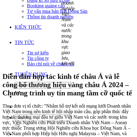
Đăng kí Sở hữu trí tuệ
doanh
Booking quảng cáo
nghiệp
Tư vấn mua bán Bất Động Sản
Việt
Thông tin doanh nghiệp
Nam
và các
KIẾN THỨC
nước
trong
khu
TIN TỨC
vực
giao
Tin sự kiện
lưu,
Tin công ty
kết nối
Báo chí nói về chúng tôi
TUYỂN DỤNG
Diễn đàn hợp tác kinh tế châu Á và lễ
công bố thương hiệu vàng châu Á 2024 –
Chương trình uy tín mang tầm cỡ quốc tế
Theo đơn vị tổ chức: ”Nhằm hỗ trợ kết nối mạng lưới Doanh nhân
Việt Nam trong nền kinh tế hội nhập toàn cầu, góp phần thúc đẩy
hợp tác thương mại đầu tư giữa Việt Nam và các nước trong khu
vực, Viện Nghiên cứu Phát triển Doanh nhân Việt Nam – Asean
trực thuộc Trung ương Hội Nghiên cứu Khoa học Đông Nam Á –
Việt Nam phối hợp Hiệp hội Hữu nghị Malaysia – Việt Nam, và