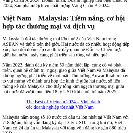
Vàng Châu Á 2024, Doanh nhân, Doanh nghiệp tiêu biểu Châu Á
2024, Sản phẩm/Dịch vụ chất lượng Vàng Châu Á 2024.
Việt Nam – Malaysia: Tiềm năng, cơ hội
hợp tác thương mại và dịch vụ
Malaysia là đối tác thương mại lớn thứ 2 của Việt Nam trong
ASEAN và thứ 9 trên thế giới. Hai nước đã có nhiều hoạt động tiếp
xúc, trao đổi đoàn cấp cao thúc đẩy quan hệ Đối tác Chiến lược
giữa hai nước ngày càng phát triển sâu rộng và hiệu quả.
Năm 2023, đánh dấu kỷ niệm 50 năm thiết lập, củng cố và phát
triển, quan hệ chính trị- ngoại giao giữa Việt Nam và Malaysia đã
không ngừng phát triển về mọi mặt. Thủ tướng Anwar Ibrahim bày
tỏ vui mừng về thành tựu hợp tác kinh tế giữa hai nước, số liệu
thống kê của Malaysia cho thấy tổng kim ngạch thương mại giữa
hai nước đã vượt mục tiêu 18 tỷ USD khi chưa tới năm 2025.
The Best of Vietnam 2024 – Vinh danh
các doanh nghiệp tốt nhất Việt Nam
Malaysia nằm trong số 10 nước có đầu tư lớn nhất tại Việt Nam với
718 dự án, tổng vốn đăng ký đạt 13 tỷ USD. Trong khi đó, Việt
Nam có 24 dự án tại Malaysia với tổng vốn đăng ký gần 860 triệu