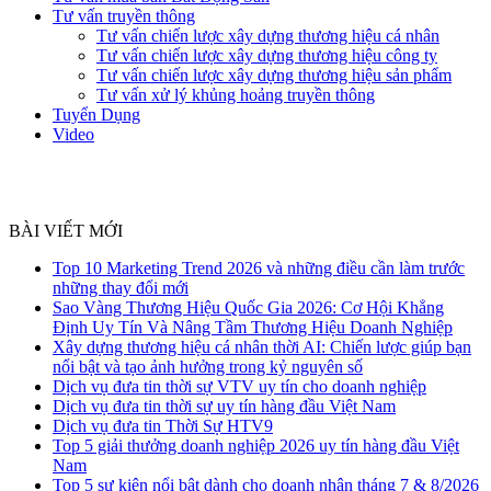
Tư vấn truyền thông
Tư vấn chiến lược xây dựng thương hiệu cá nhân
Tư vấn chiến lược xây dựng thương hiệu công ty
Tư vấn chiến lược xây dựng thương hiệu sản phẩm
Tư vấn xử lý khủng hoảng truyền thông
Tuyển Dụng
Video
BÀI VIẾT MỚI
Top 10 Marketing Trend 2026 và những điều cần làm trước
những thay đổi mới
Sao Vàng Thương Hiệu Quốc Gia 2026: Cơ Hội Khẳng
Định Uy Tín Và Nâng Tầm Thương Hiệu Doanh Nghiệp
Xây dựng thương hiệu cá nhân thời AI: Chiến lược giúp bạn
nổi bật và tạo ảnh hưởng trong kỷ nguyên số
Dịch vụ đưa tin thời sự VTV uy tín cho doanh nghiệp
Dịch vụ đưa tin thời sự uy tín hàng đầu Việt Nam
Dịch vụ đưa tin Thời Sự HTV9
Top 5 giải thưởng doanh nghiệp 2026 uy tín hàng đầu Việt
Nam
Top 5 sự kiện nổi bật dành cho doanh nhân tháng 7 & 8/2026