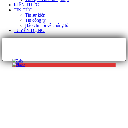
KIẾN THỨC
TIN TỨC
Tin sự kiện
Tin công ty
Báo chí nói về chúng tôi
TUYỂN DỤNG