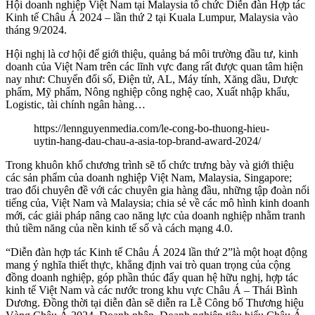
Hội doanh nghiệp Việt Nam tại Malaysia tổ chức Diễn đàn Hợp tác
Kinh tế Châu Á 2024 – lần thứ 2 tại Kuala Lumpur, Malaysia vào
tháng 9/2024.
Hội nghị là cơ hội để giới thiệu, quảng bá môi trường đầu tư, kinh
doanh của Việt Nam trên các lĩnh vực đang rất được quan tâm hiện
nay như: Chuyển đổi số, Điện tử, AL, Máy tính, Xăng dầu, Dược
phẩm, Mỹ phẩm, Nông nghiệp công nghệ cao, Xuất nhập khẩu,
Logistic, tài chính ngân hàng…
https://lennguyenmedia.com/le-cong-bo-thuong-hieu-
uytin-hang-dau-chau-a-asia-top-brand-award-2024/
Trong khuôn khổ chương trình sẽ tổ chức trưng bày và giới thiệu
các sản phẩm của doanh nghiệp Việt Nam, Malaysia, Singapore;
trao đổi chuyên đề với các chuyên gia hàng đầu, những tập đoàn nổi
tiếng của, Việt Nam và Malaysia; chia sẻ về các mô hình kinh doanh
mới, các giải pháp nâng cao năng lực của doanh nghiệp nhằm tranh
thủ tiềm năng của nền kinh tế số và cách mạng 4.0.
“Diễn đàn hợp tác Kinh tế Châu Á 2024 lần thứ 2”là một hoạt động
mang ý nghĩa thiết thực, khẳng định vai trò quan trọng của cộng
đồng doanh nghiệp, góp phần thúc đẩy quan hệ hữu nghị, hợp tác
kinh tế Việt Nam và các nước trong khu vực Châu Á – Thái Bình
Dương. Đồng thời tại diễn đàn sẽ diễn ra Lễ Công bố Thương hiệu