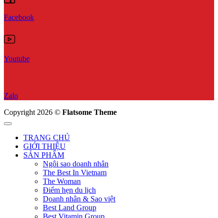
Facebook
Youtube
Zalo
Copyright 2026 ©
Flatsome Theme
TRANG CHỦ
GIỚI THIỆU
SẢN PHẨM
Ngôi sao doanh nhân
The Best In Vietnam
The Woman
Điểm hẹn du lịch
Doanh nhân & Sao việt
Best Land Group
Best Vitamin Group