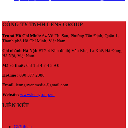
CÔNG TY TNHH LENS GROUP
Trụ sở Hồ Chí Minh:
64 Võ Thị Sáu, Phường Tân Định, Quận 1,
Thành phố Hồ Chí Minh, Việt Nam.
Chi nhánh Hà Nội:
BT7-4 Khu đô thị Văn Khê, La Khê, Hà Đông,
Hà Nội,
Việt Nam.
Mã số thuế
: 0 3 1 3 4 7 4 5 9 0
Hotline
: 090 377 2086
Email
: lennguyenmedia@gmail.com
Website:
www.lensgroup.vn
LIÊN KẾT
Giới thiệu