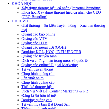
KHÓA HỌC
Xây dựng thương hiệu cá nhân (Personal Branding)
Khóa học Xây dựng thương hiệu cá nhân cho CEO
(CEO Branding)
DỊCH VỤ
Giải thưởng – Sự kiện truyền thông – Xúc tiến thương
mại
Quảng cáo báo online
Quảng cáo VTV
Quảng cáo HTV
Quảng cáo ngoài trời (OOH)
Booking KOL, KOC, INFLUENCER
Quảng cáo truyền hình
Dịch vụ chứng nhận trong nước và quốc tế
Quảng cáo online/ Digital Marketing
Tư vấn truyền thông
Chụp hình quảng cáo
Sản xuất phim
Chụp hình quảng cáo
Thiết kế thương hiệu
Dịch Vụ Viết Bài Content Marketing & PR
Đăng kí Sở hữu trí tuệ
Booking quảng cáo
Tư vấn mua bán Bất Động Sản
Thông tin doanh nghiệp