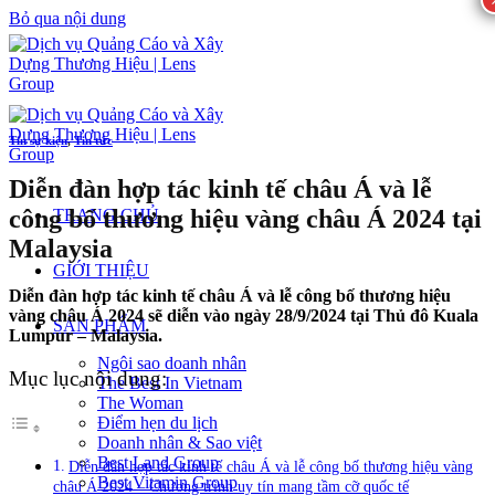
Bỏ qua nội dung
Tin sự kiện
,
Tin tức
Diễn đàn hợp tác kinh tế châu Á và lễ
công bố thương hiệu vàng châu Á 2024 tại
TRANG CHỦ
Malaysia
GIỚI THIỆU
Diễn đàn hợp tác kinh tế châu Á và lễ công bố thương hiệu
vàng châu Á 2024 sẽ diễn vào ngày 28/9/2024 tại Thủ đô Kuala
SẢN PHẨM
Lumpur – Malaysia.
Ngôi sao doanh nhân
Mục lục nội dung:
The Best In Vietnam
The Woman
Điểm hẹn du lịch
Doanh nhân & Sao việt
Best Land Group
Diễn đàn hợp tác kinh tế châu Á và lễ công bố thương hiệu vàng
Best Vitamin Group
châu Á 2024 – Chương trình uy tín mang tầm cỡ quốc tế