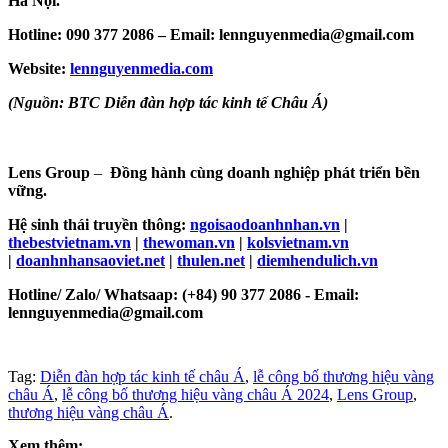
Hà Nội.
Hotline: 090 377 2086 – Email: lennguyenmedia@gmail.com
Website:
lennguyenmedia.com
(Nguồn: BTC Diễn đàn hợp tác kinh tế Châu Á)
Lens Group
–
Đồng hành cùng doanh nghiệp phát triển bền
vững.
Hệ sinh thái truyền thông:
ngoisaodoanhnhan.vn
|
thebestvietnam.vn
|
thewoman.vn
|
kolsvietnam.vn
|
doanhnhansaoviet.net
|
thulen.net
|
diemhendulich.vn
Hotline/ Zalo/ Whatsaap: (+84) 90 377 2086 - Email:
lennguyenmedia@gmail.com
Tag:
Diễn đàn hợp tác kinh tế châu Á
,
lễ công bố thương hiệu vàng
châu Á
,
lễ công bố thương hiệu vàng châu Á 2024
,
Lens Group
,
thương hiệu vàng châu Á
.
Xem thêm: