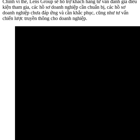
Chính vì thế, Lens Group sẽ hỗ trợ khách hàng tư vấn đánh giá điều
kiện tham gia, các hồ sơ doanh nghiệp cần chuẩn bị, các hồ sơ
doanh nghiệp chưa đáp ứng và cần khắc phục, cũng như tư vấn
chiến lược truyền thông cho doanh nghiệp.