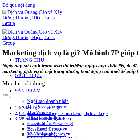
Bỏ qua nội dung
Kiến thức
Marketing dịch vụ là gì? Mô hình 7P giúp 
TRANG CHỦ
Ngày nay, sự cạnh tranh trên thị trường ngày càng khốc liệt, do
marketing dịch vụ là một trong những hoạt động cần thiết để giúp 
GIỚI THIỆU
Mục lục nội dung:
SẢN PHẨM
Ngôi sao doanh nhân
The Best In Vietnam
Marketing dịch vụ là gì?
The Woman
Các yếu tố ảnh hưởng đến marketing dịch vụ là gì?
Điểm hẹn du lịch
Vai trò của marketing dịch vụ
Doanh nhân & Sao việt
Về sản phẩm
Best Land Group
Về định giá dịch vụ
Về phân phối dịch vụ
Best Vitamin Group