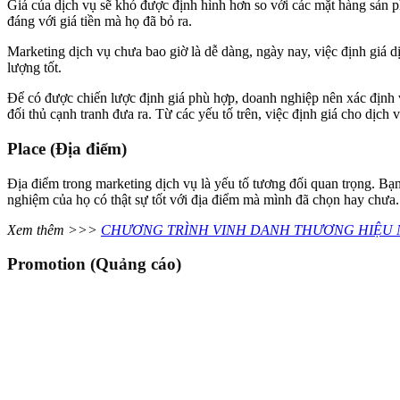
Giá của dịch vụ sẽ khó được định hình hơn so với các mặt hàng sản
đáng với giá tiền mà họ đã bỏ ra.
Marketing dịch vụ chưa bao giờ là dễ dàng, ngày nay, việc định giá d
lượng tốt.
Để có được chiến lược định giá phù hợp, doanh nghiệp nên xác định 
đối thủ cạnh tranh đưa ra. Từ các yếu tố trên, việc định giá cho dịch 
Place (Địa điểm)
Địa điểm trong marketing dịch vụ là yếu tố tương đối quan trọng. Bạ
nghiệm của họ có thật sự tốt với địa điểm mà mình đã chọn hay chưa.
Xem thêm >>>
CHƯƠNG TRÌNH VINH DANH THƯƠNG HIỆU N
Promotion (Quảng cáo)