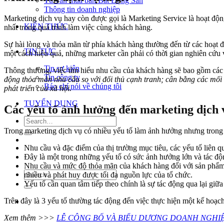
Tư vấn mua bán Bất Động Sản
Thông tin doanh nghiệp
Marketing dịch vụ hay còn được gọi là Marketing Service là hoạt độ
KIẾN THỨC
nhất trong quá trình làm việc cùng khách hàng.
Sự hài lòng và thỏa mãn từ phía khách hàng thường đến từ các hoạt 
TIN TỨC
một cách hiệu quả, những marketer cần phải có thời gian nghiên cứu 
Tin sự kiện
Thông thường, việc tìm hiểu nhu cầu của khách hàng sẽ bao gồm các
Tin công ty
động thỏa mãn nhu cầu so với đối thủ cạnh tranh; cân bằng các mối 
Báo chí nói về chúng tôi
phát triển của xã hội.
TUYỂN DỤNG
Các yếu tố ảnh hưởng đến marketing dịch v
Trong marketing dịch vụ có nhiều yếu tố làm ảnh hưởng nhưng trong 
Nhu cầu và đặc điểm của thị trường mục tiêu, các yếu tố liên 
Đây là một trong những yếu tố có sức ảnh hưởng lớn và tác độ
Nhu cầu và mức độ thỏa mãn của khách hàng đối với sản phẩm v
nhiều và phát huy được tối đa nguồn lực của tổ chức.
Yếu tố cần quan tâm tiếp theo chính là sự tác động qua lại giữ
Trên đây là 3 yếu tố thường tác động đến việc thực hiện một kế hoạc
Xem thêm >>>
LỄ CÔNG BỐ VÀ BIỂU DƯƠNG DOANH NGHIỆP