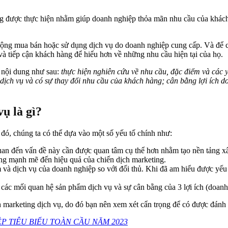
ng được thực hiện nhằm giúp doanh nghiệp thỏa mãn nhu cầu của khách
động mua bán hoặc sử dụng dịch vụ do doanh nghiệp cung cấp. Và để c
và tiếp cận khách hàng để hiểu hơn về những nhu cầu hiện tại của họ.
 nội dung như sau:
thực hiện nghiên cứu về nhu cầu, đặc điểm và các yế
dịch vụ và có sự thay đổi nhu cầu của khách hàng; cân bằng lợi ích d
ụ là gì?
đó, chúng ta có thể dựa vào một số yếu tố chính như:
quan đến vấn đề này cần được quan tâm cụ thể hơn nhằm tạo nền tảng x
ng mạnh mẽ đến hiệu quả của chiến dịch marketing.
à dịch vụ của doanh nghiệp so với đối thủ. Khi đã am hiểu được yếu t
a các mối quan hệ sản phẩm dịch vụ và sự cân bằng của 3 lợi ích (doanh
h marketing dịch vụ, do đó bạn nên xem xét cẩn trọng để có được đánh
 TIÊU BIỂU TOÀN CẦU NĂM 2023