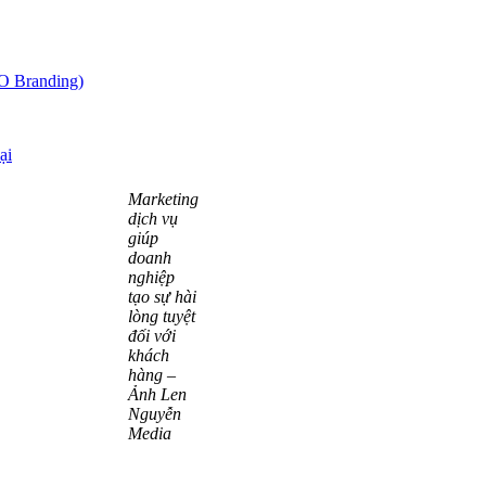
O Branding)
ại
Marketing
dịch vụ
giúp
doanh
nghiệp
tạo sự hài
lòng tuyệt
đối với
khách
hàng –
Ảnh Len
Nguyễn
Media