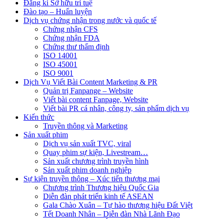
Đăng kí Sở hữu trí tuệ
Đào tạo – Huấn luyện
Dịch vụ chứng nhận trong nước và quốc tế
Chứng nhận CFS
Chứng nhận FDA
Chứng thư thẩm định
ISO 14001
ISO 45001
ISO 9001
Dịch Vụ Viết Bài Content Marketing & PR
Quản trị Fanpange – Website
Viết bài content Fanpage, Website
Viết bài PR cá nhân, công ty, sản phẩm dịch vụ
Kiến thức
Truyền thông và Marketing
Sản xuất phim
Dịch vụ sản xuất TVC, viral
Quay phim sự kiện, Livestream…
Sản xuất chương trình truyền hình
Sản xuất phim doanh nghiệp
Sự kiện truyền thông – Xúc tiến thương mại
Chương trình Thương hiệu Quốc Gia
Diễn đàn phát triển kinh tế ASEAN
Gala Chào Xuân – Tự hào thương hiệu Đất Việt
Tết Doanh Nhân – Diễn đàn Nhà Lãnh Đạo