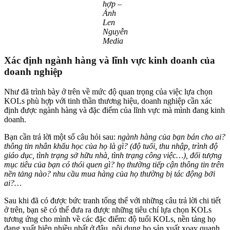
hợp –
Ảnh
Len
Nguyễn
Media
Xác định ngành hàng và lĩnh vực kinh doanh của
doanh nghiệp
Như đã trình bày ở trên về mức độ quan trọng của việc lựa chọn
KOLs phù hợp với tinh thần thương hiệu, doanh nghiệp cần xác
định được ngành hàng và đặc điểm của lĩnh vực mà mình đang kinh
doanh.
Bạn cần trả lời một số câu hỏi sau:
ngành hàng của bạn bán cho ai?
thông tin nhân khẩu học của họ là gì? (độ tuổi, thu nhập, trình độ
giáo dục, tình trạng sở hữu nhà, tình trạng công việc…), đối tượng
mục tiêu của bạn có thói quen gì? họ thường tiếp cận thông tin trên
nền tảng nào? nhu cầu mua hàng của họ thường bị tác động bởi
ai?…
Sau khi đã có được bức tranh tổng thể với những câu trả lời chi tiết
ở trên, bạn sẽ có thể đưa ra được những tiêu chí lựa chọn KOLs
tương ứng cho mình về các đặc điểm: độ tuổi KOLs, nền tảng họ
đang xuất hiện nhiều nhất ở đâu, nội dung họ sản xuất xoay quanh