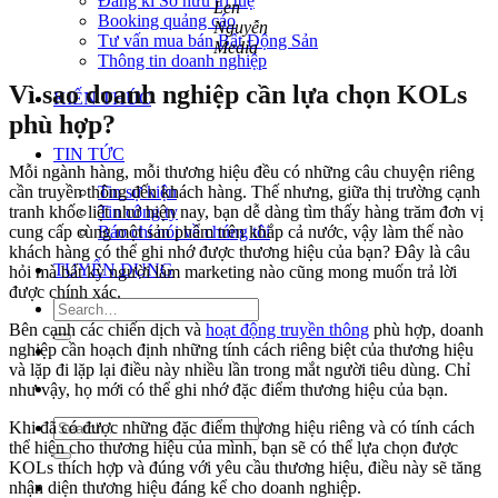
Đăng kí Sở hữu trí tuệ
Len
Booking quảng cáo
Nguyễn
Tư vấn mua bán Bất Động Sản
Media
Thông tin doanh nghiệp
Vì sao doanh nghiệp cần lựa chọn KOLs
KIẾN THỨC
phù hợp?
TIN TỨC
Mỗi ngành hàng, mỗi thương hiệu đều có những câu chuyện riêng
Tin sự kiện
cần truyền thông đến khách hàng. Thế nhưng, giữa thị trường cạnh
Tin công ty
tranh khốc liệt như hiện nay, bạn dễ dàng tìm thấy hàng trăm đơn vị
Báo chí nói về chúng tôi
cung cấp cùng một sản phẩm trên khắp cả nước, vậy làm thế nào
khách hàng có thể ghi nhớ được thương hiệu của bạn? Đây là câu
TUYỂN DỤNG
hỏi mà bất kỳ người làm marketing nào cũng mong muốn trả lời
được chính xác.
Bên cạnh các chiến dịch và
hoạt động truyền thông
phù hợp, doanh
nghiệp cần hoạch định những tính cách riêng biệt của thương hiệu
và lặp đi lặp lại điều này nhiều lần trong mắt người tiêu dùng. Chỉ
như vậy, họ mới có thể ghi nhớ đặc điểm thương hiệu của bạn.
Khi đã có được những đặc điểm thương hiệu riêng và có tính cách
thể hiện cho thương hiệu của mình, bạn sẽ có thể lựa chọn được
KOLs thích hợp và đúng với yêu cầu thương hiệu, điều này sẽ tăng
nhận diện thương hiệu đáng kể cho doanh nghiệp.