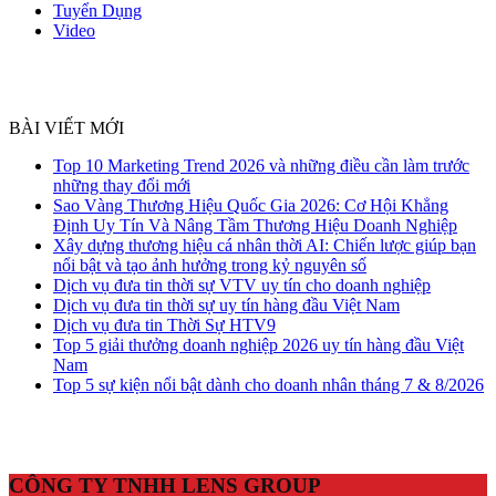
Tuyển Dụng
Video
BÀI VIẾT MỚI
Top 10 Marketing Trend 2026 và những điều cần làm trước
những thay đổi mới
Sao Vàng Thương Hiệu Quốc Gia 2026: Cơ Hội Khẳng
Định Uy Tín Và Nâng Tầm Thương Hiệu Doanh Nghiệp
Xây dựng thương hiệu cá nhân thời AI: Chiến lược giúp bạn
nổi bật và tạo ảnh hưởng trong kỷ nguyên số
Dịch vụ đưa tin thời sự VTV uy tín cho doanh nghiệp
Dịch vụ đưa tin thời sự uy tín hàng đầu Việt Nam
Dịch vụ đưa tin Thời Sự HTV9
Top 5 giải thưởng doanh nghiệp 2026 uy tín hàng đầu Việt
Nam
Top 5 sự kiện nổi bật dành cho doanh nhân tháng 7 & 8/2026
CÔNG TY TNHH LENS GROUP