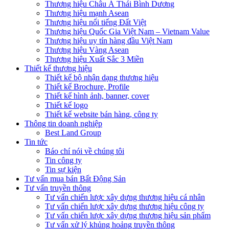
Thương hiệu Châu Á Thái Bình Dương
Thương hiệu mạnh Asean
Thương hiệu nổi tiếng Đất Việt
Thương hiệu Quốc Gia Việt Nam – Vietnam Value
Thương hiệu uy tín hàng đầu Việt Nam
Thương hiệu Vàng Asean
Thương hiệu Xuất Sắc 3 Miền
Thiết kế thương hiệu
Thiết kế bộ nhận dạng thương hiệu
Thiết kế Brochure, Profile
Thiết kế hình ảnh, banner, cover
Thiết kế logo
Thiết kế website bán hàng, công ty
Thông tin doanh nghiệp
Best Land Group
Tin tức
Báo chí nói về chúng tôi
Tin công ty
Tin sự kiện
Tư vấn mua bán Bất Động Sản
Tư vấn truyền thông
Tư vấn chiến lược xây dựng thương hiệu cá nhân
Tư vấn chiến lược xây dựng thương hiệu công ty
Tư vấn chiến lược xây dựng thương hiệu sản phẩm
Tư vấn xử lý khủng hoảng truyền thông