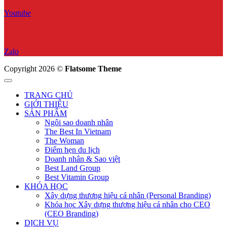
Youtube
Zalo
Copyright 2026 ©
Flatsome Theme
TRANG CHỦ
GIỚI THIỆU
SẢN PHẨM
Ngôi sao doanh nhân
The Best In Vietnam
The Woman
Điểm hẹn du lịch
Doanh nhân & Sao việt
Best Land Group
Best Vitamin Group
KHÓA HỌC
Xây dựng thương hiệu cá nhân (Personal Branding)
Khóa học Xây dựng thương hiệu cá nhân cho CEO
(CEO Branding)
DỊCH VỤ