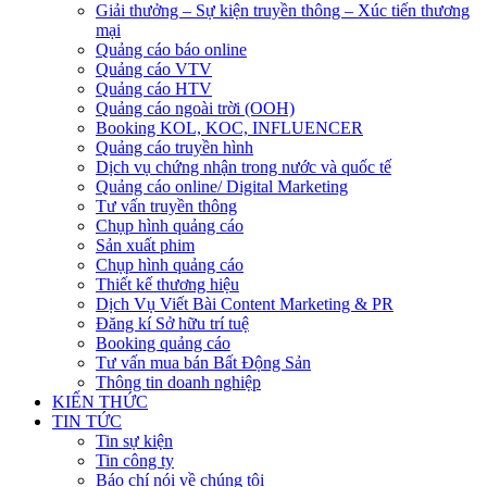
Giải thưởng – Sự kiện truyền thông – Xúc tiến thương
mại
Quảng cáo báo online
Quảng cáo VTV
Quảng cáo HTV
Quảng cáo ngoài trời (OOH)
Booking KOL, KOC, INFLUENCER
Quảng cáo truyền hình
Dịch vụ chứng nhận trong nước và quốc tế
Quảng cáo online/ Digital Marketing
Tư vấn truyền thông
Chụp hình quảng cáo
Sản xuất phim
Chụp hình quảng cáo
Thiết kế thương hiệu
Dịch Vụ Viết Bài Content Marketing & PR
Đăng kí Sở hữu trí tuệ
Booking quảng cáo
Tư vấn mua bán Bất Động Sản
Thông tin doanh nghiệp
KIẾN THỨC
TIN TỨC
Tin sự kiện
Tin công ty
Báo chí nói về chúng tôi