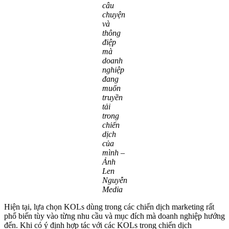
câu
chuyện
và
thông
điệp
mà
doanh
nghiệp
đang
muốn
truyền
tải
trong
chiến
dịch
của
mình –
Ảnh
Len
Nguyễn
Media
Hiện tại, lựa chọn KOLs dùng trong các chiến dịch marketing rất
phổ biến tùy vào từng nhu cầu và mục đích mà doanh nghiệp hướng
đến. Khi có ý định hợp tác với các KOLs trong chiến dịch