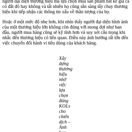
người đại diện thương hiệu mà lựa chọn mua sản phẩm bất kể giá cả
có đắt đỏ hay không và tất nhiên họ cũng sẵn sàng tẩy chay thương
hiệu khi tiếp nhận các thông tin xấu về thần tượng của họ.
Hoặc ở một mức độ nhẹ hơn, khi nhìn thấy người đại diện hình ảnh
của một thương hiệu lớn không còn đúng với mong đợi như ban
đầu, người mua hàng cũng sẽ kỹ tính hơn và suy xét cẩn trọng khi
nhắc đến thương hiệu có liên quan. Điều này ảnh hưởng rất lớn đến
việc chuyển đổi hành vi tiêu dùng của khách hàng.
Xây
dựng
thương
hiệu
nhờ
việc
lựa
chọn
đúng
KOLs
cho
chiến
dịch –
Ảnh