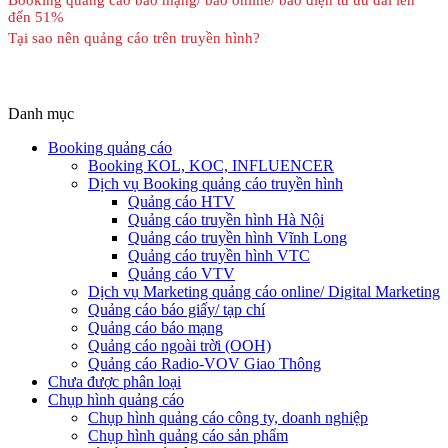
đến 51%
Tại sao nên quảng cáo trên truyền hình?
Danh mục
Booking quảng cáo
Booking KOL, KOC, INFLUENCER
Dịch vụ Booking quảng cáo truyền hình
Quảng cáo HTV
Quảng cáo truyền hình Hà Nội
Quảng cáo truyền hình Vĩnh Long
Quảng cáo truyền hình VTC
Quảng cáo VTV
Dịch vụ Marketing quảng cáo online/ Digital Marketing
Quảng cáo báo giấy/ tạp chí
Quảng cáo báo mạng
Quảng cáo ngoài trời (OOH)
Quảng cáo Radio-VOV Giao Thông
Chưa được phân loại
Chụp hình quảng cáo
Chụp hình quảng cáo công ty, doanh nghiệp
Chụp hình quảng cáo sản phẩm