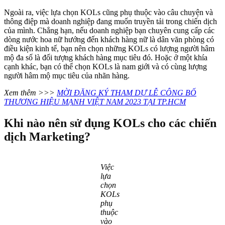
Ngoài ra, việc lựa chọn KOLs cũng phụ thuộc vào câu chuyện và
thông điệp mà doanh nghiệp đang muốn truyền tải trong chiến dịch
của mình. Chẳng hạn, nếu doanh nghiệp bạn chuyên cung cấp các
dòng nước hoa nữ hướng đến khách hàng nữ là dân văn phòng có
điều kiện kinh tế, bạn nên chọn những KOLs có lượng người hâm
mộ đa số là đối tượng khách hàng mục tiêu đó. Hoặc ở một khía
cạnh khác, bạn có thể chọn KOLs là nam giới và có cùng lượng
người hâm mộ mục tiêu của nhãn hàng.
Xem thêm >>>
MỜI ĐĂNG KÝ THAM DỰ LỄ CÔNG BỐ
THƯƠNG HIỆU MẠNH VIỆT NAM 2023 TẠI TP.HCM
Khi nào nên sử dụng KOLs cho các chiến
dịch Marketing?
Việc
lựa
chọn
KOLs
phụ
thuộc
vào