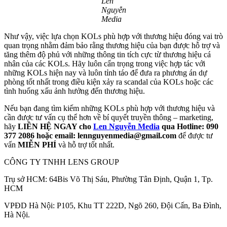
Len
Nguyễn
Media
Như vậy, việc lựa chọn KOLs phù hợp với thương hiệu đóng vai trò
quan trọng nhằm đảm bảo rằng thương hiệu của bạn được hỗ trợ và
tăng thêm độ phủ với những thông tin tích cực từ thương hiệu cá
nhân của các KOLs. Hãy luôn cẩn trọng trong việc hợp tác với
những KOLs hiện nay và luôn tỉnh táo để đưa ra phương án dự
phòng tốt nhất trong điều kiện xảy ra scandal của KOLs hoặc các
tình huống xấu ảnh hưởng đến thương hiệu.
Nếu bạn đang tìm kiếm những KOLs phù hợp với thương hiệu và
cần được tư vấn cụ thể hơn về bí quyết truyền thông – marketing,
hãy
LIÊN HỆ NGAY cho
Len Nguyễn Media
qua Hotline: 090
377 2086 hoặc email: lennguyenmedia@gmail.com
để được tư
vấn
MIỄN PHÍ
và hỗ trợ tốt nhất.
CÔNG TY TNHH LENS GROUP
Trụ sở HCM: 64Bis Võ Thị Sáu, Phường Tân Định, Quận 1, Tp.
HCM
VPĐD Hà Nội: P105, Khu TT 222D, Ngõ 260, Đội Cấn, Ba Đình,
Hà Nội.