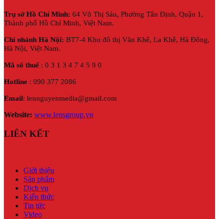
Trụ sở Hồ Chí Minh:
64 Võ Thị Sáu, Phường Tân Định, Quận 1,
Thành phố Hồ Chí Minh, Việt Nam.
Chi nhánh Hà Nội:
BT7-4 Khu đô thị Văn Khê, La Khê, Hà Đông,
Hà Nội,
Việt Nam.
Mã số thuế
: 0 3 1 3 4 7 4 5 9 0
Hotline
: 090 377 2086
Email
: lennguyenmedia@gmail.com
Website:
www.lensgroup.vn
LIÊN KẾT
Giới thiệu
Sản phẩm
Dịch vụ
Kiến thức
Tin tức
Video