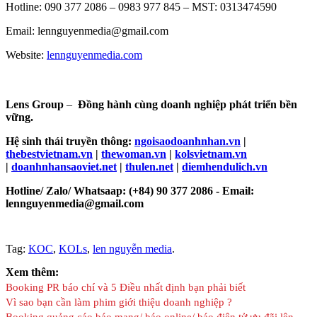
Hotline: 090 377 2086 – 0983 977 845 – MST: 0313474590
Email: lennguyenmedia@gmail.com
Website:
lennguyenmedia.com
Lens Group
–
Đồng hành cùng doanh nghiệp phát triển bền
vững.
Hệ sinh thái truyền thông:
ngoisaodoanhnhan.vn
|
thebestvietnam.vn
|
thewoman.vn
|
kolsvietnam.vn
|
doanhnhansaoviet.net
|
thulen.net
|
diemhendulich.vn
Hotline/ Zalo/ Whatsaap: (+84) 90 377 2086 - Email:
lennguyenmedia@gmail.com
Tag:
KOC
,
KOLs
,
len nguyễn media
.
Xem thêm:
Booking PR báo chí và 5 Điều nhất định bạn phải biết
Vì sao bạn cần làm phim giới thiệu doanh nghiệp ?
Booking quảng cáo báo mạng/ báo online/ báo điện tử ưu đãi lên