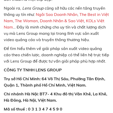
Ngoài ra,
Lens Group
cũng sở hữu các nền tảng truyền
thông uy tín như:
Ngôi Sao Doanh Nhân
,
The Best in Việt
Nam
,
The Woman
,
Doanh Nhân & Sao Việt
,
KOLs Việt
Nam
… Đây là minh chứng cho uy tín và chất lượng dịch
vụ mà Lens Group mang lại trong lĩnh vực sản xuất
video quảng cáo và truyền thông thương hiệu.
Để tìm hiểu thêm về giải pháp sản xuất video quảng
cáo theo chiến lược, doanh nghiệp có thể liên hệ trực tiếp
với Lens Group để được tư vấn giải pháp phù hợp nhất.
CÔNG TY TNHH LENS GROUP
Trụ sở Hồ Chí Minh: 64 Võ Thị Sáu, Phường Tân Định,
Quận 1, Thành phố Hồ Chí Minh, Việt Nam.
Chi nhánh Hà Nội: BT7- 4 Khu đô thị Văn Khê, La Khê,
Hà Đông, Hà Nội, Việt Nam.
Mã số thuế : 0 3 1 3 4 7 4 5 9 0