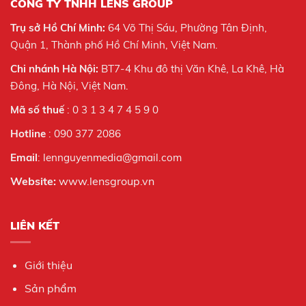
CÔNG TY TNHH LENS GROUP
Trụ sở Hồ Chí Minh:
64 Võ Thị Sáu, Phường Tân Định,
Quận 1, Thành phố Hồ Chí Minh, Việt Nam.
Chi nhánh Hà Nội:
BT7-4 Khu đô thị Văn Khê, La Khê, Hà
Đông, Hà Nội,
Việt Nam.
Mã số thuế
: 0 3 1 3 4 7 4 5 9 0
Hotline
: 090 377 2086
Email
: lennguyenmedia@gmail.com
Website:
www.lensgroup.vn
LIÊN KẾT
Giới thiệu
Sản phẩm