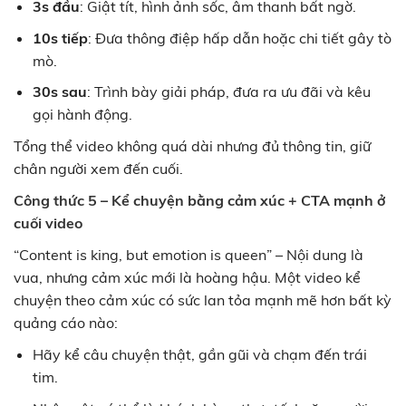
3s đầu
: Giật tít, hình ảnh sốc, âm thanh bất ngờ.
10s tiếp
: Đưa thông điệp hấp dẫn hoặc chi tiết gây tò
mò.
30s sau
: Trình bày giải pháp, đưa ra ưu đãi và kêu
gọi hành động.
Tổng thể video không quá dài nhưng đủ thông tin, giữ
chân người xem đến cuối.
Công thức 5 – Kể chuyện bằng cảm xúc + CTA mạnh ở
cuối video
“Content is king, but emotion is queen” – Nội dung là
vua, nhưng cảm xúc mới là hoàng hậu. Một video kể
chuyện theo cảm xúc có sức lan tỏa mạnh mẽ hơn bất kỳ
quảng cáo nào:
Hãy kể câu chuyện thật, gần gũi và chạm đến trái
tim.