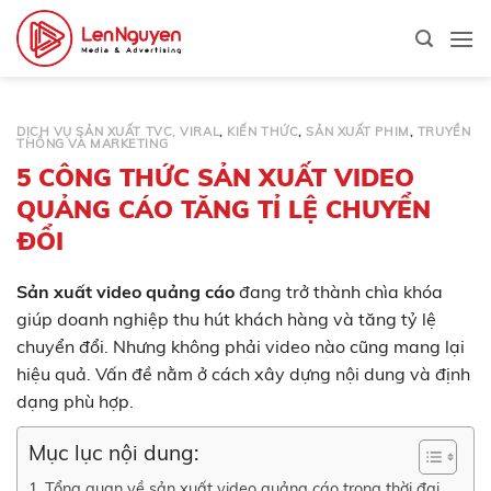
Bỏ
qua
nội
dung
DỊCH VỤ SẢN XUẤT TVC, VIRAL
,
KIẾN THỨC
,
SẢN XUẤT PHIM
,
TRUYỀN
THÔNG VÀ MARKETING
5 CÔNG THỨC SẢN XUẤT VIDEO
QUẢNG CÁO TĂNG TỈ LỆ CHUYỂN
ĐỔI
Sản xuất video quảng cáo
đang trở thành chìa khóa
giúp doanh nghiệp thu hút khách hàng và tăng tỷ lệ
chuyển đổi. Nhưng không phải video nào cũng mang lại
hiệu quả. Vấn đề nằm ở cách xây dựng nội dung và định
dạng phù hợp.
Mục lục nội dung:
Tổng quan về sản xuất video quảng cáo trong thời đại