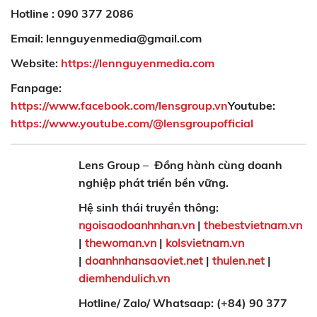
Hotline : 090 377 2086
Email: lennguyenmedia@gmail.com
Website:
https://lennguyenmedia.com
Fanpage:
https://www.facebook.com/lensgroup.vn
Youtube:
https://www.youtube.com/@lensgroupofficial
Lens Group
–
Đồng hành cùng doanh
nghiệp phát triển bền vững.
Hệ sinh thái truyền thông:
ngoisaodoanhnhan.vn
|
thebestvietnam.vn
|
thewoman.vn
|
kolsvietnam.vn
|
doanhnhansaoviet.net
|
thulen.net
|
diemhendulich.vn
Hotline/ Zalo/ Whatsaap: (+84) 90 377