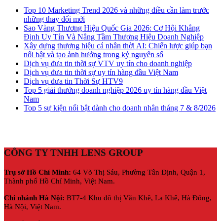
Top 10 Marketing Trend 2026 và những điều cần làm trước
những thay đổi mới
Sao Vàng Thương Hiệu Quốc Gia 2026: Cơ Hội Khẳng
Định Uy Tín Và Nâng Tầm Thương Hiệu Doanh Nghiệp
Xây dựng thương hiệu cá nhân thời AI: Chiến lược giúp bạn
nổi bật và tạo ảnh hưởng trong kỷ nguyên số
Dịch vụ đưa tin thời sự VTV uy tín cho doanh nghiệp
Dịch vụ đưa tin thời sự uy tín hàng đầu Việt Nam
Dịch vụ đưa tin Thời Sự HTV9
Top 5 giải thưởng doanh nghiệp 2026 uy tín hàng đầu Việt
Nam
Top 5 sự kiện nổi bật dành cho doanh nhân tháng 7 & 8/2026
CÔNG TY TNHH LENS GROUP
Trụ sở Hồ Chí Minh:
64 Võ Thị Sáu, Phường Tân Định, Quận 1,
Thành phố Hồ Chí Minh, Việt Nam.
Chi nhánh Hà Nội:
BT7-4 Khu đô thị Văn Khê, La Khê, Hà Đông,
Hà Nội,
Việt Nam.