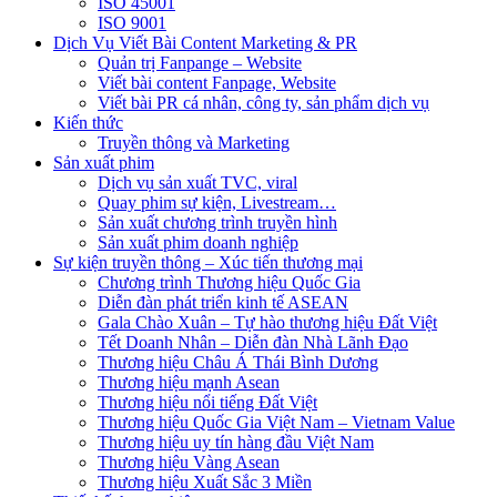
ISO 45001
ISO 9001
Dịch Vụ Viết Bài Content Marketing & PR
Quản trị Fanpange – Website
Viết bài content Fanpage, Website
Viết bài PR cá nhân, công ty, sản phẩm dịch vụ
Kiến thức
Truyền thông và Marketing
Sản xuất phim
Dịch vụ sản xuất TVC, viral
Quay phim sự kiện, Livestream…
Sản xuất chương trình truyền hình
Sản xuất phim doanh nghiệp
Sự kiện truyền thông – Xúc tiến thương mại
Chương trình Thương hiệu Quốc Gia
Diễn đàn phát triển kinh tế ASEAN
Gala Chào Xuân – Tự hào thương hiệu Đất Việt
Tết Doanh Nhân – Diễn đàn Nhà Lãnh Đạo
Thương hiệu Châu Á Thái Bình Dương
Thương hiệu mạnh Asean
Thương hiệu nổi tiếng Đất Việt
Thương hiệu Quốc Gia Việt Nam – Vietnam Value
Thương hiệu uy tín hàng đầu Việt Nam
Thương hiệu Vàng Asean
Thương hiệu Xuất Sắc 3 Miền