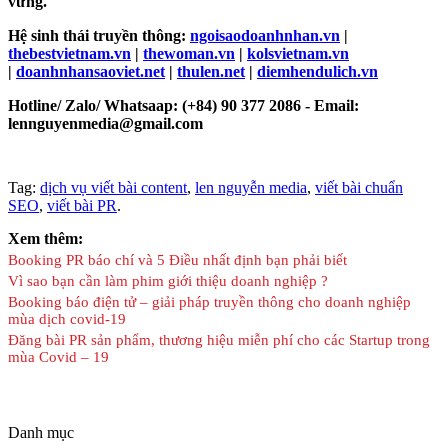
vững.
Hệ sinh thái truyền thông:
ngoisaodoanhnhan.vn
|
thebestvietnam.vn
|
thewoman.vn
|
kolsvietnam.vn
|
doanhnhansaoviet.net
|
thulen.net
|
diemhendulich.vn
Hotline/ Zalo/ Whatsaap: (+84) 90 377 2086 - Email:
lennguyenmedia@gmail.com
Tag:
dịch vụ viết bài content
,
len nguyễn media
,
viết bài chuẩn
SEO
,
viết bài PR
.
Xem thêm:
Booking PR báo chí và 5 Điều nhất định bạn phải biết
Vì sao bạn cần làm phim giới thiệu doanh nghiệp ?
Booking báo điện tử – giải pháp truyền thông cho doanh nghiệp
mùa dịch covid-19
Đăng bài PR sản phẩm, thương hiệu miễn phí cho các Startup trong
mùa Covid – 19
Danh mục