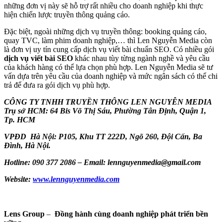
những đơn vị này sẽ hỗ trợ rất nhiều cho doanh nghiệp khi thực
hiện chiến lược truyền thông quảng cáo.
Đặc biệt, ngoài những dịch vụ truyền thông: booking quảng cáo,
quay TVC, làm phim doanh nghiệp,… thì Len Nguyễn Media còn
là đơn vị uy tín cung cấp dịch vụ viết bài chuẩn SEO. Có nhiều gói
dịch vụ viết bài SEO
khác nhau tùy từng ngành nghề và yêu cầu
của khách hàng có thể lựa chọn phù hợp. Len Nguyễn Media sẽ tư
vấn dựa trên yêu cầu của doanh nghiệp và mức ngân sách có thể chi
trả để đưa ra gói dịch vụ phù hợp.
CÔNG TY TNHH TRUYỀN THÔNG LEN NGUYỄN MEDIA
Trụ sở HCM: 64 Bis Võ Thị Sáu, Phường Tân Định, Quận 1,
Tp. HCM
VPĐD Hà Nội: P105, Khu TT 222D, Ngõ 260, Đội Cấn, Ba
Đình, Hà Nội.
Hotline: 090 377 2086
–
Email: lennguyenmedia@gmail.com
Website:
www.lennguyenmedia.com
Lens Group
–
Đồng hành cùng doanh nghiệp phát triển bền