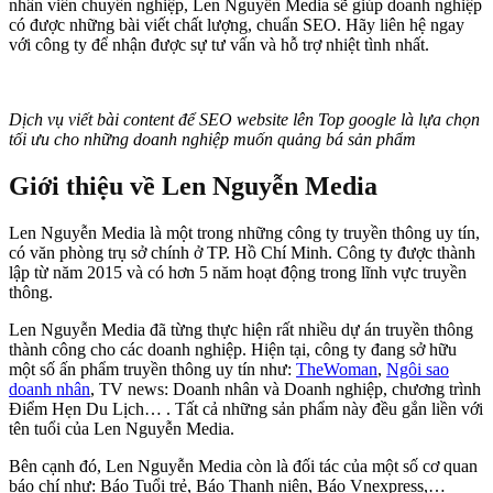
nhân viên chuyên nghiệp, Len Nguyễn Media sẽ giúp doanh nghiệp
có được những bài viết chất lượng, chuẩn SEO. Hãy liên hệ ngay
với công ty để nhận được sự tư vấn và hỗ trợ nhiệt tình nhất.
Dịch vụ viết bài content để SEO website lên Top google là lựa chọn
tối ưu cho những doanh nghiệp muốn quảng bá sản phẩm
Giới thiệu về Len Nguyễn Media
Len Nguyễn Media là một trong những công ty truyền thông uy tín,
có văn phòng trụ sở chính ở TP. Hồ Chí Minh. Công ty được thành
lập từ năm 2015 và có hơn 5 năm hoạt động trong lĩnh vực truyền
thông.
Len Nguyễn Media đã từng thực hiện rất nhiều dự án truyền thông
thành công cho các doanh nghiệp. Hiện tại, công ty đang sở hữu
một số ấn phẩm truyền thông uy tín như:
TheWoman
,
Ngôi sao
doanh nhân
, TV news: Doanh nhân và Doanh nghiệp, chương trình
Điểm Hẹn Du Lịch… . Tất cả những sản phẩm này đều gắn liền với
tên tuổi của Len Nguyễn Media.
Bên cạnh đó, Len Nguyễn Media còn là đối tác của một số cơ quan
báo chí như: Báo Tuổi trẻ, Báo Thanh niên, Báo Vnexpress,…