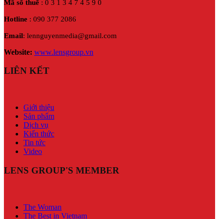
Mã số thuế
: 0 3 1 3 4 7 4 5 9 0
Hotline
: 090 377 2086
Email
: lennguyenmedia@gmail.com
Website:
www.lensgroup.vn
LIÊN KẾT
Giới thiệu
Sản phẩm
Dịch vụ
Kiến thức
Tin tức
Video
LENS GROUP'S MEMBER
The Woman
The Best in Vietnam