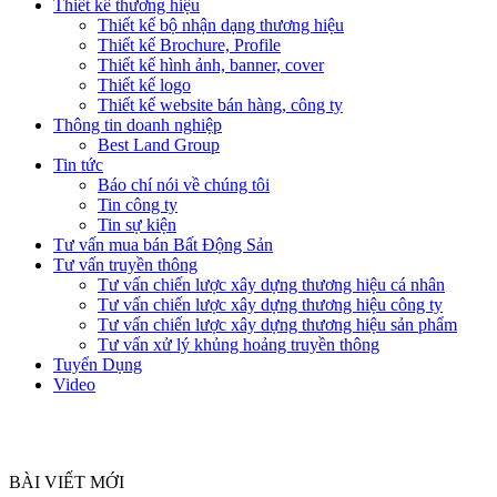
Thiết kế thương hiệu
Thiết kế bộ nhận dạng thương hiệu
Thiết kế Brochure, Profile
Thiết kế hình ảnh, banner, cover
Thiết kế logo
Thiết kế website bán hàng, công ty
Thông tin doanh nghiệp
Best Land Group
Tin tức
Báo chí nói về chúng tôi
Tin công ty
Tin sự kiện
Tư vấn mua bán Bất Động Sản
Tư vấn truyền thông
Tư vấn chiến lược xây dựng thương hiệu cá nhân
Tư vấn chiến lược xây dựng thương hiệu công ty
Tư vấn chiến lược xây dựng thương hiệu sản phẩm
Tư vấn xử lý khủng hoảng truyền thông
Tuyển Dụng
Video
BÀI VIẾT MỚI