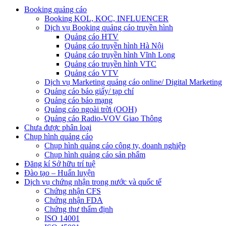
Booking quảng cáo
Booking KOL, KOC, INFLUENCER
Dịch vụ Booking quảng cáo truyền hình
Quảng cáo HTV
Quảng cáo truyền hình Hà Nội
Quảng cáo truyền hình Vĩnh Long
Quảng cáo truyền hình VTC
Quảng cáo VTV
Dịch vụ Marketing quảng cáo online/ Digital Marketing
Quảng cáo báo giấy/ tạp chí
Quảng cáo báo mạng
Quảng cáo ngoài trời (OOH)
Quảng cáo Radio-VOV Giao Thông
Chưa được phân loại
Chụp hình quảng cáo
Chụp hình quảng cáo công ty, doanh nghiệp
Chụp hình quảng cáo sản phẩm
Đăng kí Sở hữu trí tuệ
Đào tạo – Huấn luyện
Dịch vụ chứng nhận trong nước và quốc tế
Chứng nhận CFS
Chứng nhận FDA
Chứng thư thẩm định
ISO 14001