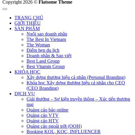
Copyright 2026 ©
Flatsome Theme
TRANG CHỦ
GIỚI THIỆU
SẢN PHẨM
Ngôi sao doanh nhân
The Best In Vietnam
The Woman
Điểm hẹn du lịch
Doanh nhân & Sao việt
Best Land Group
Best Vitamin Group
KHÓA HỌC
Xây dựng thương hiệu cá nhân (Personal Branding)
Khóa học Xây dựng thương hiệu cá nhân cho CEO
(CEO Branding)
DỊCH VỤ
Giải thưởng – Sự kiện truyền thông – Xúc tiến thương
mại
Quảng cáo báo online
Quảng cáo VTV
Quảng cáo HTV
Quảng cáo ngoài trời (OOH)
Booking KOL, KOC, INFLUENCER