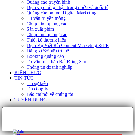
Quảng cáo truyền hình
Dịch vụ chứng nhận trong nước và quốc tế
Quảng cáo online/ Digital Marketing
Tư vấn truyền thông
Chụp hình quảng cáo
Sản xuất phim
Chụp hình quảng cáo
Thiết kế thương hiệu
Dịch Vụ Viết Bài Content Marketing & PR
Đăng kí Sở hữu trí tuệ
Booking quảng cáo
Tư vấn mua bán Bất Động Sản
Thông tin doanh nghiệp
KIẾN THỨC
TIN TỨC
Tin sự kiện
Tin công ty
Báo chí nói về chúng tôi
TUYỂN DỤNG