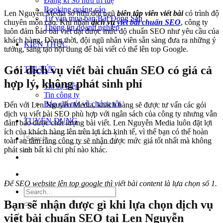
Đăng kí Sở hữu trí tuệ
Booking quảng cáo
Len Nguyễn Media sở hữu đội ngũ
biên tập viên viết bài
có trình độ
Tư vấn mua bán Bất Động Sản
chuyên môn cao. Khi nhận
dịch vụ
viết bài chuẩn SEO
, công ty
Thông tin doanh nghiệp
luôn đảm bảo bài viết đạt được mức độ chuẩn SEO như yêu cầu của
khách hàng. Đồng thời, đội ngũ nhân viên sẵn sàng đưa ra những ý
KIẾN THỨC
tưởng, sáng tạo nội dung để bài viết có thể lên top Google.
Gói dịch vụ viết bài chuẩn SEO có giá cả
TIN TỨC
hợp lý, không phát sinh phí
Tin sự kiện
Tin công ty
Báo chí nói về chúng tôi
Đến với Len Nguyễn Media, khách hàng sẽ được tư vấn các gói
dịch vụ viết bài SEO phù hợp với ngân sách của công ty nhưng vẫn
TUYỂN DỤNG
đảm bảo được chất lượng bài viết. Len Nguyễn Media luôn đặt lợi
ích của khách hàng lên trên lợi ích kinh tế, vì thế bạn có thể hoàn
toàn an tâm rằng công ty sẽ nhận được mức giá tốt nhất mà không
phát sinh bất kì chi phí nào khác.
Để SEO website lên top google thì viết bài content là lựa chọn số 1.
Bạn sẽ nhận được gì khi lựa chọn dịch vụ
viết bài chuẩn SEO tại Len Nguyễn