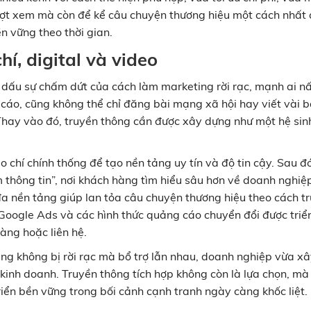
lượt xem mà còn để kể câu chuyện thương hiệu một cách nhất
n vững theo thời gian.
í, digital và video
dấu sự chấm dứt của cách làm marketing rời rạc, mạnh ai n
cáo, cũng không thể chỉ đăng bài mạng xã hội hay viết vài b
 Thay vào đó, truyền thông cần được xây dựng như một hệ sin
 chí chính thống để tạo nền tảng uy tín và độ tin cậy. Sau đó
 thông tin”, nơi khách hàng tìm hiểu sâu hơn về doanh nghiệ
a nền tảng giúp lan tỏa câu chuyện thương hiệu theo cách tr
 Google Ads và các hình thức quảng cáo chuyển đổi được triể
ng hoặc liên hệ.
dung không bị rời rạc mà bổ trợ lẫn nhau, doanh nghiệp vừa x
 kinh doanh. Truyền thông tích hợp không còn là lựa chọn, mà
iển bền vững trong bối cảnh cạnh tranh ngày càng khốc liệt.