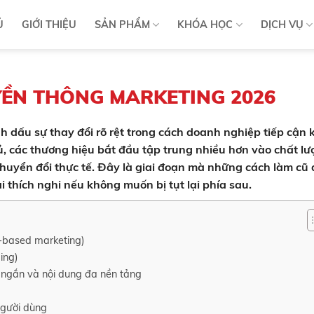
Ủ
GIỚI THIỆU
SẢN PHẨM
KHÓA HỌC
DỊCH VỤ
YỀN THÔNG MARKETING 2026
dấu sự thay đổi rõ rệt trong cách doanh nghiệp tiếp cận 
ủ, các thương hiệu bắt đầu tập trung nhiều hơn vào chất l
 chuyển đổi thực tế. Đây là giai đoạn mà những cách làm cũ
thích nghi nếu không muốn bị tụt lại phía sau.
t-based marketing)
ing)
 ngắn và nội dung đa nền tảng
người dùng