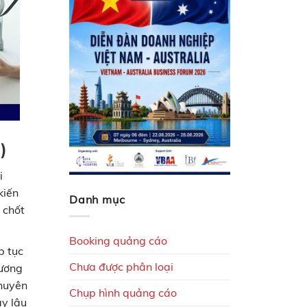
)
i
kiến
Danh mục
 chốt
Booking quảng cáo
p tục
Chưa được phân loại
hương
chuyên
Chụp hình quảng cáo
ậy lâu