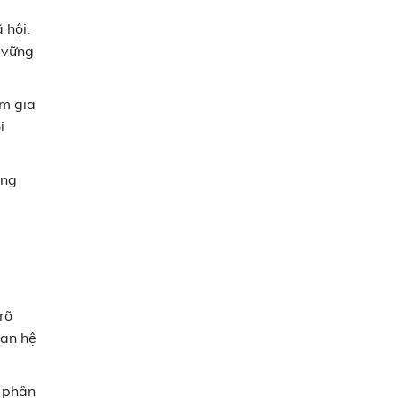
 hội.
 vững
am gia
i
ơng
rõ
uan hệ
h phân