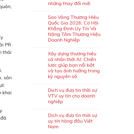
những thay đổi mới
 quán,
Sao Vàng Thương Hiệu
Quốc Gia 2026: Cơ Hội
Khẳng Định Uy Tín Và
Nâng Tầm Thương Hiệu
ấy
Doanh Nghiệp
ài PR
h thái
Xây dựng thương hiệu
cá nhân thời AI: Chiến
lược giúp bạn nổi bật
,
và tạo ảnh hưởng trong
kỷ nguyên số
p, sản
ực
Dịch vụ đưa tin thời sự
n khai
VTV uy tín cho doanh
nghiệp
ây
Dịch vụ đưa tin thời sự
 đã
uy tín hàng đầu Việt
Nam