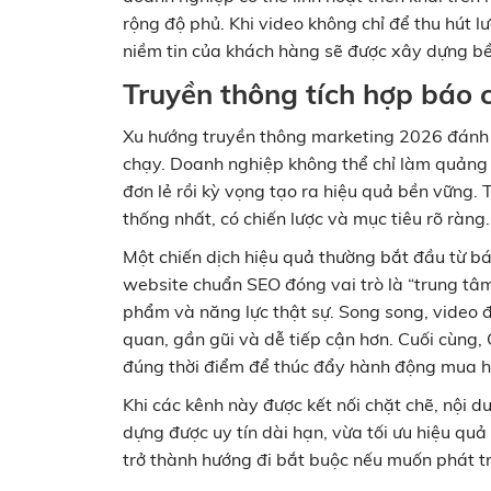
rộng độ phủ. Khi video không chỉ để thu hút 
niềm tin của khách hàng sẽ được xây dựng bề
Truyền thông tích hợp báo ch
Xu hướng truyền thông marketing 2026 đánh 
chạy. Doanh nghiệp không thể chỉ làm quảng 
đơn lẻ rồi kỳ vọng tạo ra hiệu quả bền vững.
thống nhất, có chiến lược và mục tiêu rõ ràng.
Một chiến dịch hiệu quả thường bắt đầu từ báo
website chuẩn SEO đóng vai trò là “trung tâm
phẩm và năng lực thật sự. Song song, video đ
quan, gần gũi và dễ tiếp cận hơn. Cuối cùng,
đúng thời điểm để thúc đẩy hành động mua hà
Khi các kênh này được kết nối chặt chẽ, nội 
dựng được uy tín dài hạn, vừa tối ưu hiệu quả
trở thành hướng đi bắt buộc nếu muốn phát tr