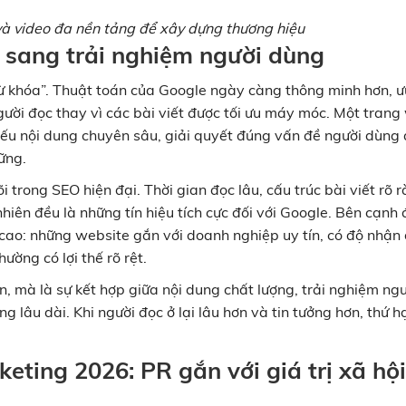
 và video đa nền tảng để xây dựng thương hiệu
 sang trải nghiệm người dùng
từ khóa”. Thuật toán của Google ngày càng thông minh hơn, ư
người đọc thay vì các bài viết được tối ưu máy móc. Một tran
 nếu nội dung chuyên sâu, giải quyết đúng vấn đề người dùng
ững.
i trong SEO hiện đại. Thời gian đọc lâu, cấu trúc bài viết rõ r
hiên đều là những tín hiệu tích cực đối với Google. Bên cạnh 
cao: những website gắn với doanh nghiệp uy tín, có độ nhận 
ường có lợi thế rõ rệt.
n, mà là sự kết hợp giữa nội dung chất lượng, trải nghiệm ng
g lâu dài. Khi người đọc ở lại lâu hơn và tin tưởng hơn, thứ 
ting 2026: PR gắn với giá trị xã hội