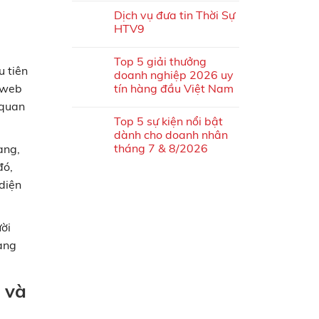
Dịch vụ đưa tin Thời Sự
HTV9
Top 5 giải thưởng
u tiên
doanh nghiệp 2026 uy
tín hàng đầu Việt Nam
g web
 quan
Top 5 sự kiện nổi bật
dành cho doanh nhân
tháng 7 & 8/2026
àng,
đó,
diện
ười
hạng
 và