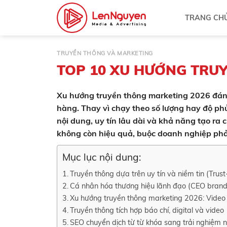
Bỏ
TRANG CH
qua
nội
dung
TRUYỀN THÔNG VÀ MARKETING
TOP 10 XU HƯỚNG TRU
Xu hướng truyền thông marketing 2026 đánh 
hàng. Thay vì chạy theo số lượng hay độ ph
nội dung, uy tín lâu dài và khả năng tạo ra
không còn hiệu quả, buộc doanh nghiệp phải 
Mục lục nội dung:
Truyền thông dựa trên uy tín và niềm tin (Trus
Cá nhân hóa thương hiệu lãnh đạo (CEO brand
Xu hướng truyền thông marketing 2026: Video
Truyền thông tích hợp báo chí, digital và video
SEO chuyển dịch từ từ khóa sang trải nghiệm 