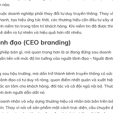
n nào.
ộc doanh nghiệp phải thay đổi tư duy truyền thông. Thay vì
anh, tạo hiệu ứng tức thời, các thương hiệu cần đầu tư xây 
h niềm tin trong tâm trí khách hàng. Khi niềm tin đã được thi
ẽ diễn ra tự nhiên và hiệu quả hơn rất nhiều.
ãnh đạo (CEO branding)
hiệp bán gì, mà quan trọng hơn là ai đang đứng sau doanh
n liền với mức độ tin tưởng vào người lãnh đạo – Người định
 sau hậu trường, mà dần trở thành kênh truyền thông có sức
lãnh đạo có tư duy rõ ràng, quan điểm nhất quán và xuất hiệ
ác an tâm cho khách hàng, đối tác và cả đội ngũ nội bộ. Thư
nh ảnh người dẫn dắt nó.
doanh nhân và xây dựng thương hiệu cá nhân bài bản trên bá
tín. Thay vì nói về sản phẩm một cách trực diện, câu chuyện 