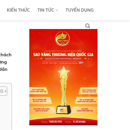
KIẾN THỨC
TIN TỨC
TUYỂN DỤNG
khách
ượng
 dần