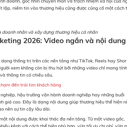
 kinh doanh, góc nhìn chuyên môn và trách nhiệm xã hội của n
ết lập, niềm tin vào thương hiệu cũng được củng cố một cách 
ủa doanh nhân và xây dựng thương hiệu cá nhân
keting 2026: Video ngắn và nội dung
ạng thống trị trên các nền tảng như TikTok, Reels hay Shor
Người xem không còn bị thu hút bởi những video chỉ mang tính
 và thông tin có chiều sâu.
chạm đến trái tim khách hàng
ề nghiệp, hậu trường vận hành doanh nghiệp hay những buổi
 giá cao. Đây là dạng nội dung giúp thương hiệu thể hiện 
ạo nên sự tin cậy lâu dài.
một nội dung được khai thác đa nền tảng. Từ một video gốc,
nhiều kênh với cách thể hiện phù hợp, vừa tối ưu chi phí, vừa 