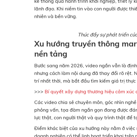
kể thông qua hành trình khởi nghiệp, triết lý
lãnh đạo. Khi niềm tin vào con người được thi
nhiên và bền vững.
Thúc đẩy sự phát triển c
Xu hướng truyền thông mar
nền tảng
Bước sang năm 2026, video ngắn vẫn là định d
nhưng cách làm nội dung đã thay đổi rõ rệt. 
trí nhất thời, mà bắt đầu tìm kiếm giá trị thực
>>>
Bí quyết xây dựng thương hiệu cảm xúc 
Các video chia sẻ chuyên môn, góc nhìn ngh
phỏng vấn, tọa đàm ngắn gọn đang được đánh
lực thật, con người thật và quy trình thật để t
Điểm khác biệt của xu hướng này nằm ở việc 
doanh nghiệp có thể linh hoạt triển khai trên 