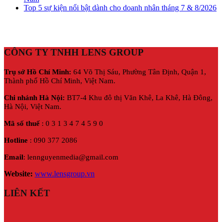
Top 5 sự kiện nổi bật dành cho doanh nhân tháng 7 & 8/2026
CÔNG TY TNHH LENS GROUP
Trụ sở Hồ Chí Minh:
64 Võ Thị Sáu, Phường Tân Định, Quận 1,
Thành phố Hồ Chí Minh, Việt Nam.
Chi nhánh Hà Nội:
BT7-4 Khu đô thị Văn Khê, La Khê, Hà Đông,
Hà Nội,
Việt Nam.
Mã số thuế
: 0 3 1 3 4 7 4 5 9 0
Hotline
: 090 377 2086
Email
: lennguyenmedia@gmail.com
Website:
www.lensgroup.vn
LIÊN KẾT