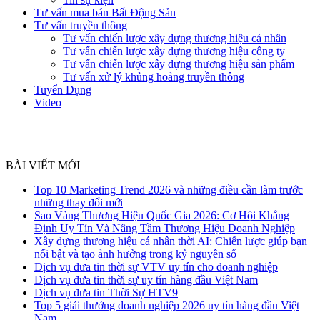
Tư vấn mua bán Bất Động Sản
Tư vấn truyền thông
Tư vấn chiến lược xây dựng thương hiệu cá nhân
Tư vấn chiến lược xây dựng thương hiệu công ty
Tư vấn chiến lược xây dựng thương hiệu sản phẩm
Tư vấn xử lý khủng hoảng truyền thông
Tuyển Dụng
Video
BÀI VIẾT MỚI
Top 10 Marketing Trend 2026 và những điều cần làm trước
những thay đổi mới
Sao Vàng Thương Hiệu Quốc Gia 2026: Cơ Hội Khẳng
Định Uy Tín Và Nâng Tầm Thương Hiệu Doanh Nghiệp
Xây dựng thương hiệu cá nhân thời AI: Chiến lược giúp bạn
nổi bật và tạo ảnh hưởng trong kỷ nguyên số
Dịch vụ đưa tin thời sự VTV uy tín cho doanh nghiệp
Dịch vụ đưa tin thời sự uy tín hàng đầu Việt Nam
Dịch vụ đưa tin Thời Sự HTV9
Top 5 giải thưởng doanh nghiệp 2026 uy tín hàng đầu Việt
Nam