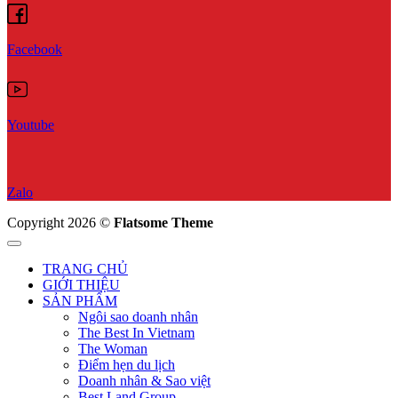
Facebook
Youtube
Zalo
Copyright 2026 ©
Flatsome Theme
TRANG CHỦ
GIỚI THIỆU
SẢN PHẨM
Ngôi sao doanh nhân
The Best In Vietnam
The Woman
Điểm hẹn du lịch
Doanh nhân & Sao việt
Best Land Group