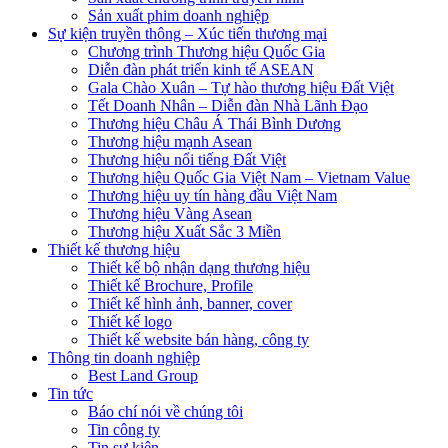
Sản xuất phim doanh nghiệp
Sự kiện truyền thông – Xúc tiến thương mại
Chương trình Thương hiệu Quốc Gia
Diễn đàn phát triển kinh tế ASEAN
Gala Chào Xuân – Tự hào thương hiệu Đất Việt
Tết Doanh Nhân – Diễn đàn Nhà Lãnh Đạo
Thương hiệu Châu Á Thái Bình Dương
Thương hiệu mạnh Asean
Thương hiệu nổi tiếng Đất Việt
Thương hiệu Quốc Gia Việt Nam – Vietnam Value
Thương hiệu uy tín hàng đầu Việt Nam
Thương hiệu Vàng Asean
Thương hiệu Xuất Sắc 3 Miền
Thiết kế thương hiệu
Thiết kế bộ nhận dạng thương hiệu
Thiết kế Brochure, Profile
Thiết kế hình ảnh, banner, cover
Thiết kế logo
Thiết kế website bán hàng, công ty
Thông tin doanh nghiệp
Best Land Group
Tin tức
Báo chí nói về chúng tôi
Tin công ty
Tin sự kiện