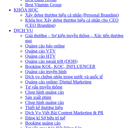
Best Vitamin Group
KHÓA HỌC
Xây dựng thương hiệu cá nhân (Personal Branding)
Khóa học Xây dựng thương hiệu cá nhân cho CEO
(CEO Branding)
DỊCH VỤ
Giải thưởng – Sự kiện truyền thông – Xúc tiến thương
mại
Quảng cáo báo online
Quảng cáo VTV
Quảng cáo HTV
Quảng cáo ngoài trời (OOH)
Booking KOL, KOC, INFLUENCER
Quảng cáo truyền hình
Dịch vụ chứng nhận trong nước và quốc tế
Quảng cáo online/ Digital Marketing
Tư vấn truyền thông
Chụp hình quảng cáo
Sản xuất phim
Chụp hình quảng cáo
Thiết kế thương hiệu
Dịch Vụ Viết Bài Content Marketing & PR
Đăng kí Sở hữu trí tuệ
Booking quảng cáo