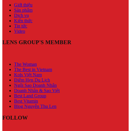
Giới thiệu
Sản phẩm
Dịch vụ
Kiến thức
Tin tức
Video
LENS GROUP'S MEMBER
The Woman
The Best in Vietnam
Kols Việt Nam
Điểm Hẹn Du Lịch
Ngôi Sao Doanh Nhân
Doanh Nhân & Sao Việt
Best Land Group
Best Vitamin
Blog Nguyễn Thu Len
FOLLOW