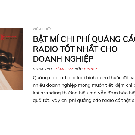
Tổng quan về sự…
KIẾN THỨC
BẬT MÍ CHI PHÍ QUẢNG CÁ
RADIO TỐT NHẤT CHO
DOANH NGHIỆP
ĐĂNG VÀO
25/03/2023
BỞI
QUANTRI
Quảng cáo radio là loại hình quen thuộc đối v
nhiều doanh nghiệp mong muốn tiết kiệm chi 
khi branding thương hiệu mà vẫn đảm bảo hi
quả tốt. Vậy chi phí quảng cáo radio có thật s
hơn như doanh nghiệp đã nghĩ? Hãy cùng theo
bài viết dưới đây. Quảng…