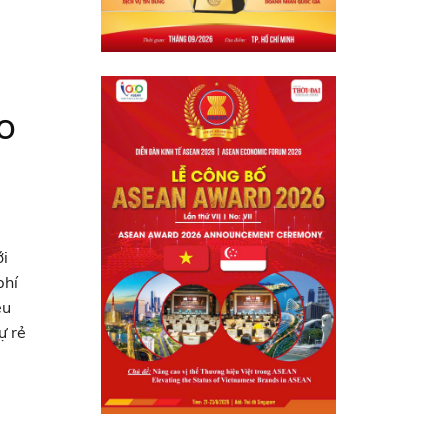
O
ới
phí
ệu
ự rẻ
 dõi