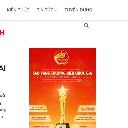
KIẾN THỨC
TIN TỨC
TUYỂN DỤNG
NH
AI
quả
g
ưng,
ệu
ây.