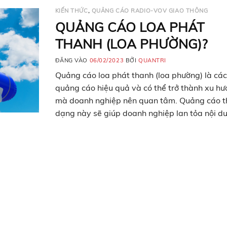
KIẾN THỨC
,
QUẢNG CÁO RADIO-VOV GIAO THÔNG
QUẢNG CÁO LOA PHÁT
THANH (LOA PHƯỜNG)?
ĐĂNG VÀO
06/02/2023
BỞI
QUANTRI
Quảng cáo loa phát thanh (loa phường) là cá
quảng cáo hiệu quả và có thể trở thành xu h
mà doanh nghiệp nên quan tâm. Quảng cáo t
dạng này sẽ giúp doanh nghiệp lan tỏa nội d
nhanh chóng, hiệu quả. Hãy cùng tìm hiểu xu
hướng quảng cáo này trong bài viết…