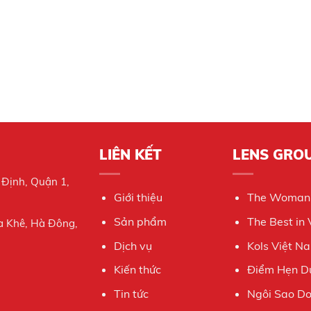
LIÊN KẾT
LENS GRO
 Định, Quận 1,
Giới thiệu
The Woman
Sản phẩm
The Best in
a Khê, Hà Đông,
Dịch vụ
Kols Việt N
Kiến thức
Điểm Hẹn Du
Tin tức
Ngôi Sao D