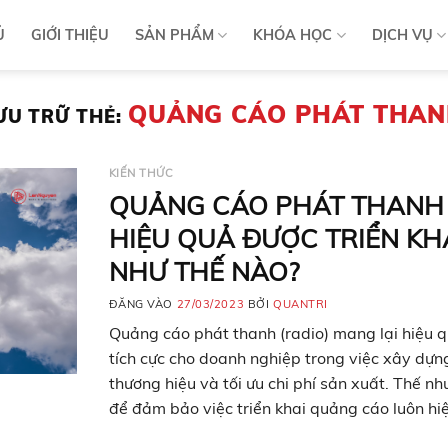
Ủ
GIỚI THIỆU
SẢN PHẨM
KHÓA HỌC
DỊCH VỤ
QUẢNG CÁO PHÁT THA
ƯU TRỮ THẺ:
KIẾN THỨC
QUẢNG CÁO PHÁT THANH
HIỆU QUẢ ĐƯỢC TRIỂN KH
NHƯ THẾ NÀO?
ĐĂNG VÀO
27/03/2023
BỞI
QUANTRI
Quảng cáo phát thanh (radio) mang lại hiệu 
tích cực cho doanh nghiệp trong việc xây dựn
thương hiệu và tối ưu chi phí sản xuất. Thế nh
để đảm bảo việc triển khai quảng cáo luôn hi
quả, bạn cần ghi nhớ 3 lưu ý quan trọng sau đ