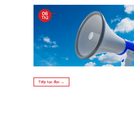
06
Th2
Tiếp tục đọc
→