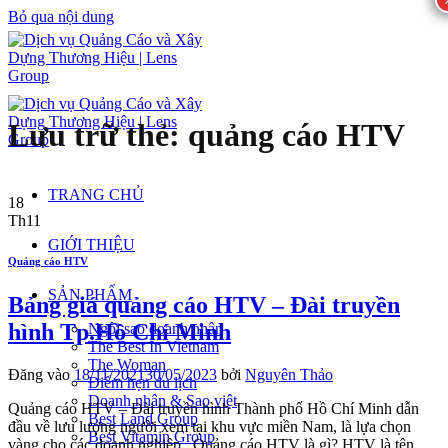
Bỏ qua nội dung
Lưu trữ thẻ:
quảng cáo HTV
TRANG CHỦ
18
Th11
GIỚI THIỆU
Quảng cáo HTV
SẢN PHẨM
Bảng giá quảng cáo HTV – Đài truyền
hình Tp.Hồ Chí Minh
Ngôi sao doanh nhân
The Best In Vietnam
The Woman
Đăng vào
18/11/2021
30/05/2023
bởi
Nguyên Thảo
Điểm hẹn du lịch
Doanh nhân & Sao việt
Quảng cáo HTV – Đài truyền hình Thành phố Hồ Chí Minh dẫn
Best Land Group
đầu về lưu lượng người xem tại khu vực miền Nam, là lựa chọn
Best Vitamin Group
vàng cho các doanh nghiệp. Quảng cáo HTV là gì? HTV là tên