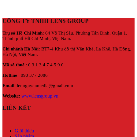
CÔNG TY TNHH LENS GROUP
Trụ sở Hồ Chí Minh:
64 Võ Thị Sáu, Phường Tân Định, Quận 1,
Thành phố Hồ Chí Minh, Việt Nam.
Chi nhánh Hà Nội:
BT7-4 Khu đô thị Văn Khê, La Khê, Hà Đông,
Hà Nội,
Việt Nam.
Mã số thuế
: 0 3 1 3 4 7 4 5 9 0
Hotline
: 090 377 2086
Email
: lennguyenmedia@gmail.com
Website:
www.lensgroup.vn
LIÊN KẾT
Giới thiệu
Sản phẩm