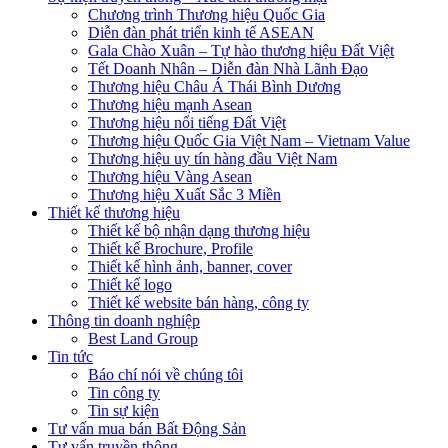
Chương trình Thương hiệu Quốc Gia
Diễn đàn phát triển kinh tế ASEAN
Gala Chào Xuân – Tự hào thương hiệu Đất Việt
Tết Doanh Nhân – Diễn đàn Nhà Lãnh Đạo
Thương hiệu Châu Á Thái Bình Dương
Thương hiệu mạnh Asean
Thương hiệu nổi tiếng Đất Việt
Thương hiệu Quốc Gia Việt Nam – Vietnam Value
Thương hiệu uy tín hàng đầu Việt Nam
Thương hiệu Vàng Asean
Thương hiệu Xuất Sắc 3 Miền
Thiết kế thương hiệu
Thiết kế bộ nhận dạng thương hiệu
Thiết kế Brochure, Profile
Thiết kế hình ảnh, banner, cover
Thiết kế logo
Thiết kế website bán hàng, công ty
Thông tin doanh nghiệp
Best Land Group
Tin tức
Báo chí nói về chúng tôi
Tin công ty
Tin sự kiện
Tư vấn mua bán Bất Động Sản
Tư vấn truyền thông