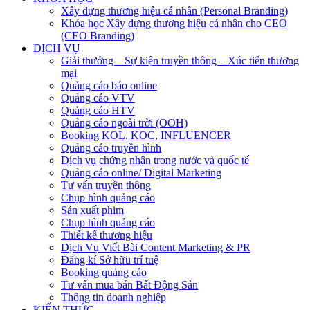
Xây dựng thương hiệu cá nhân (Personal Branding)
Khóa học Xây dựng thương hiệu cá nhân cho CEO
(CEO Branding)
DỊCH VỤ
Giải thưởng – Sự kiện truyền thông – Xúc tiến thương
mại
Quảng cáo báo online
Quảng cáo VTV
Quảng cáo HTV
Quảng cáo ngoài trời (OOH)
Booking KOL, KOC, INFLUENCER
Quảng cáo truyền hình
Dịch vụ chứng nhận trong nước và quốc tế
Quảng cáo online/ Digital Marketing
Tư vấn truyền thông
Chụp hình quảng cáo
Sản xuất phim
Chụp hình quảng cáo
Thiết kế thương hiệu
Dịch Vụ Viết Bài Content Marketing & PR
Đăng kí Sở hữu trí tuệ
Booking quảng cáo
Tư vấn mua bán Bất Động Sản
Thông tin doanh nghiệp
KIẾN THỨC