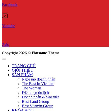
Facebook
Youtube
Zalo
Copyright 2026 ©
Flatsome Theme
TRANG CHỦ
GIỚI THIỆU
SẢN PHẨM
Ngôi sao doanh nhân
The Best In Vietnam
The Woman
Điểm hẹn du lịch
Doanh nhân & Sao việt
Best Land Group
Best Vitamin Group
KHÓA HỌC