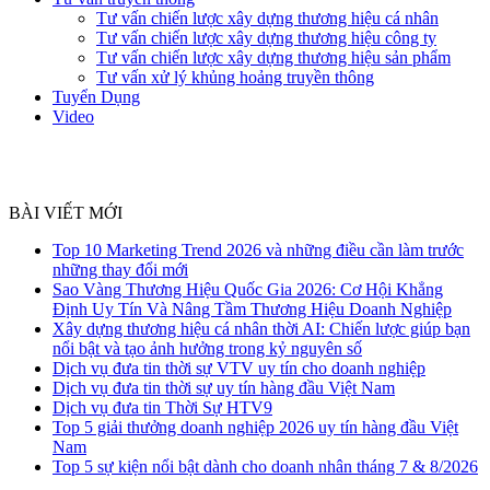
Tư vấn chiến lược xây dựng thương hiệu cá nhân
Tư vấn chiến lược xây dựng thương hiệu công ty
Tư vấn chiến lược xây dựng thương hiệu sản phẩm
Tư vấn xử lý khủng hoảng truyền thông
Tuyển Dụng
Video
BÀI VIẾT MỚI
Top 10 Marketing Trend 2026 và những điều cần làm trước
những thay đổi mới
Sao Vàng Thương Hiệu Quốc Gia 2026: Cơ Hội Khẳng
Định Uy Tín Và Nâng Tầm Thương Hiệu Doanh Nghiệp
Xây dựng thương hiệu cá nhân thời AI: Chiến lược giúp bạn
nổi bật và tạo ảnh hưởng trong kỷ nguyên số
Dịch vụ đưa tin thời sự VTV uy tín cho doanh nghiệp
Dịch vụ đưa tin thời sự uy tín hàng đầu Việt Nam
Dịch vụ đưa tin Thời Sự HTV9
Top 5 giải thưởng doanh nghiệp 2026 uy tín hàng đầu Việt
Nam
Top 5 sự kiện nổi bật dành cho doanh nhân tháng 7 & 8/2026