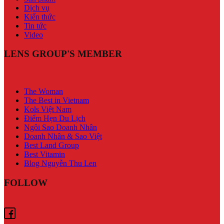
Dịch vụ
Kiến thức
Tin tức
Video
LENS GROUP'S MEMBER
The Woman
The Best in Vietnam
Kols Việt Nam
Điểm Hẹn Du Lịch
Ngôi Sao Doanh Nhân
Doanh Nhân & Sao Việt
Best Land Group
Best Vitamin
Blog Nguyễn Thu Len
FOLLOW