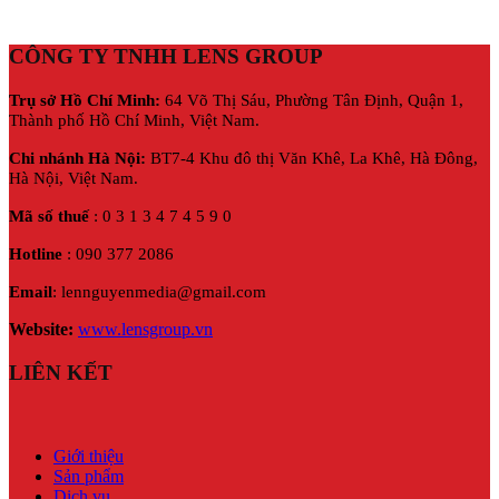
CÔNG TY TNHH LENS GROUP
Trụ sở Hồ Chí Minh:
64 Võ Thị Sáu, Phường Tân Định, Quận 1,
Thành phố Hồ Chí Minh, Việt Nam.
Chi nhánh Hà Nội:
BT7-4 Khu đô thị Văn Khê, La Khê, Hà Đông,
Hà Nội,
Việt Nam.
Mã số thuế
: 0 3 1 3 4 7 4 5 9 0
Hotline
: 090 377 2086
Email
: lennguyenmedia@gmail.com
Website:
www.lensgroup.vn
LIÊN KẾT
Giới thiệu
Sản phẩm
Dịch vụ