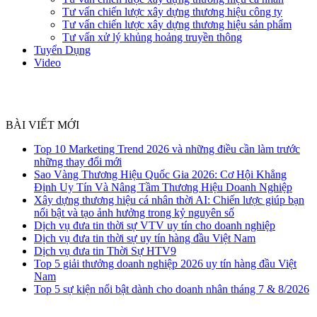
Tư vấn chiến lược xây dựng thương hiệu công ty
Tư vấn chiến lược xây dựng thương hiệu sản phẩm
Tư vấn xử lý khủng hoảng truyền thông
Tuyển Dụng
Video
BÀI VIẾT MỚI
Top 10 Marketing Trend 2026 và những điều cần làm trước
những thay đổi mới
Sao Vàng Thương Hiệu Quốc Gia 2026: Cơ Hội Khẳng
Định Uy Tín Và Nâng Tầm Thương Hiệu Doanh Nghiệp
Xây dựng thương hiệu cá nhân thời AI: Chiến lược giúp bạn
nổi bật và tạo ảnh hưởng trong kỷ nguyên số
Dịch vụ đưa tin thời sự VTV uy tín cho doanh nghiệp
Dịch vụ đưa tin thời sự uy tín hàng đầu Việt Nam
Dịch vụ đưa tin Thời Sự HTV9
Top 5 giải thưởng doanh nghiệp 2026 uy tín hàng đầu Việt
Nam
Top 5 sự kiện nổi bật dành cho doanh nhân tháng 7 & 8/2026