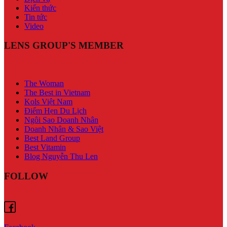
Kiến thức
Tin tức
Video
LENS GROUP'S MEMBER
The Woman
The Best in Vietnam
Kols Việt Nam
Điểm Hẹn Du Lịch
Ngôi Sao Doanh Nhân
Doanh Nhân & Sao Việt
Best Land Group
Best Vitamin
Blog Nguyễn Thu Len
FOLLOW