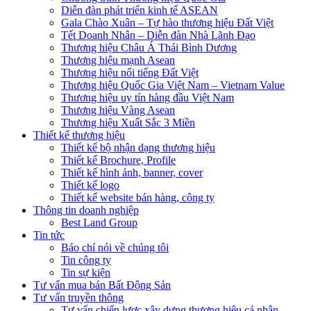
Diễn đàn phát triển kinh tế ASEAN
Gala Chào Xuân – Tự hào thương hiệu Đất Việt
Tết Doanh Nhân – Diễn đàn Nhà Lãnh Đạo
Thương hiệu Châu Á Thái Bình Dương
Thương hiệu mạnh Asean
Thương hiệu nổi tiếng Đất Việt
Thương hiệu Quốc Gia Việt Nam – Vietnam Value
Thương hiệu uy tín hàng đầu Việt Nam
Thương hiệu Vàng Asean
Thương hiệu Xuất Sắc 3 Miền
Thiết kế thương hiệu
Thiết kế bộ nhận dạng thương hiệu
Thiết kế Brochure, Profile
Thiết kế hình ảnh, banner, cover
Thiết kế logo
Thiết kế website bán hàng, công ty
Thông tin doanh nghiệp
Best Land Group
Tin tức
Báo chí nói về chúng tôi
Tin công ty
Tin sự kiện
Tư vấn mua bán Bất Động Sản
Tư vấn truyền thông
Tư vấn chiến lược xây dựng thương hiệu cá nhân