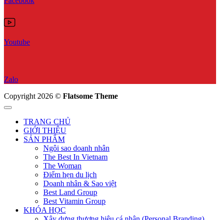
Facebook
Youtube
Zalo
Copyright 2026 ©
Flatsome Theme
TRANG CHỦ
GIỚI THIỆU
SẢN PHẨM
Ngôi sao doanh nhân
The Best In Vietnam
The Woman
Điểm hẹn du lịch
Doanh nhân & Sao việt
Best Land Group
Best Vitamin Group
KHÓA HỌC
Xây dựng thương hiệu cá nhân (Personal Branding)