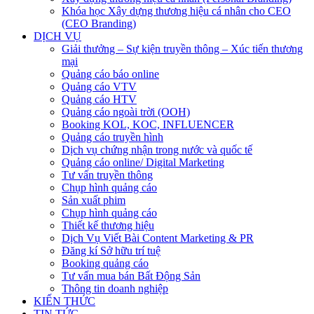
Khóa học Xây dựng thương hiệu cá nhân cho CEO
(CEO Branding)
DỊCH VỤ
Giải thưởng – Sự kiện truyền thông – Xúc tiến thương
mại
Quảng cáo báo online
Quảng cáo VTV
Quảng cáo HTV
Quảng cáo ngoài trời (OOH)
Booking KOL, KOC, INFLUENCER
Quảng cáo truyền hình
Dịch vụ chứng nhận trong nước và quốc tế
Quảng cáo online/ Digital Marketing
Tư vấn truyền thông
Chụp hình quảng cáo
Sản xuất phim
Chụp hình quảng cáo
Thiết kế thương hiệu
Dịch Vụ Viết Bài Content Marketing & PR
Đăng kí Sở hữu trí tuệ
Booking quảng cáo
Tư vấn mua bán Bất Động Sản
Thông tin doanh nghiệp
KIẾN THỨC
TIN TỨC