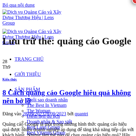
Bỏ qua nội dung
Lưu trữ thẻ:
quảng cáo Google
TRANG CHỦ
28
Th9
GIỚI THIỆU
Kiến thức
SẢN PHẨM
8 Cách quảng cáo Google hiệu quả không
nên bỏ lỡ
Ngôi sao doanh nhân
The Best In Vietnam
The Woman
Đăng vào
28/09/2023
28/09/2023
bởi
quantri
Điểm hẹn du lịch
Doanh nhân & Sao việt
Quảng cáo Google là một trong những hình thức quảng cáo hiệu
Best Land Group
quả được nhiều doanh nghiệp áp dụng để tăng khả năng tiếp cận với
Best Vitamin Group
khách hàng. Nhưng làm thế nào để chạy quảng cáo hiệu quả? Hãy