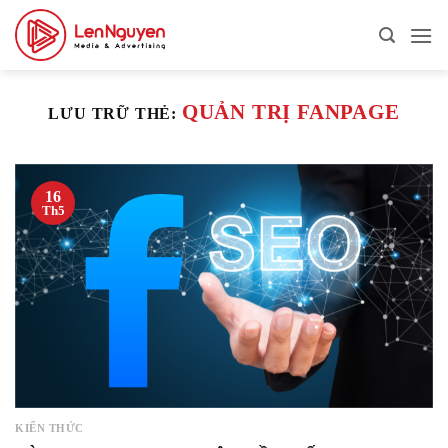
Bỏ
qua
nội
dung
QUẢN TRỊ FANPAGE
LƯU TRỮ THẺ:
16
Th5
KIẾN THỨC