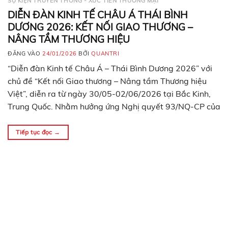
SỰ KIỆN TRUYỀN THÔNG - XÚC TIẾN THƯƠNG MẠI
DIỄN ĐÀN KINH TẾ CHÂU Á THÁI BÌNH
DƯƠNG 2026: KẾT NỐI GIAO THƯƠNG –
NÂNG TẦM THƯƠNG HIỆU
ĐĂNG VÀO
24/01/2026
BỞI
QUANTRI
“Diễn đàn Kinh tế Châu Á – Thái Bình Dương 2026” với
chủ đề “Kết nối Giao thương – Nâng tầm Thương hiệu
Việt”, diễn ra từ ngày 30/05-02/06/2026 tại Bắc Kinh,
Trung Quốc. Nhằm hưởng ứng Nghị quyết 93/NQ-CP của
Chính phủ về nâng cao hiệu quả hội nhập kinh tế quốc tế
và…
Tiếp tục đọc
→