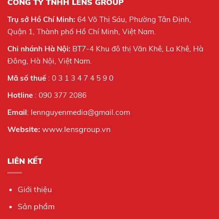
CÔNG TY TNHH LENS GROUP
Trụ sở Hồ Chí Minh:
64 Võ Thị Sáu, Phường Tân Định,
Quận 1, Thành phố Hồ Chí Minh, Việt Nam.
Chi nhánh Hà Nội:
BT7-4 Khu đô thị Văn Khê, La Khê, Hà
Đông, Hà Nội,
Việt Nam.
Mã số thuế
: 0 3 1 3 4 7 4 5 9 0
Hotline
: 090 377 2086
Email
: lennguyenmedia@gmail.com
Website:
www.lensgroup.vn
LIÊN KẾT
Giới thiệu
Sản phẩm