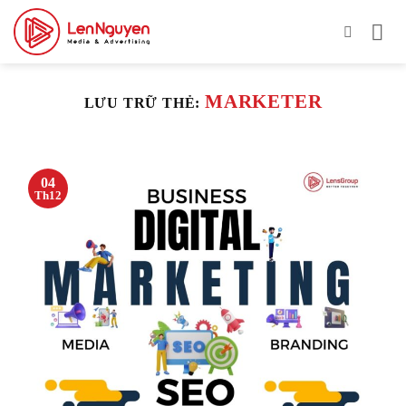
Bỏ
qua
nội
dung
MARKETER
LƯU TRỮ THẺ:
04
Th12