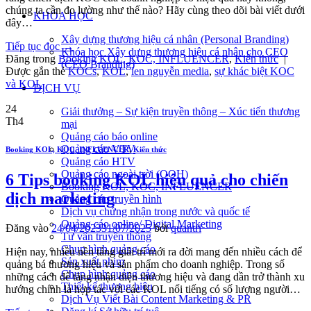
chúng ta cần đo lường như thế nào? Hãy cùng theo dõi bài viết dưới
KHÓA HỌC
đây…
Xây dựng thương hiệu cá nhân (Personal Branding)
Tiếp tục đọc
→
Khóa học Xây dựng thương hiệu cá nhân cho CEO
Đăng trong
Booking KOL, KOC, INFLUENCER
,
Kiến thức
|
(CEO Branding)
Được gắn thẻ
KOCs
,
KOL
,
len nguyễn media
,
sự khác biệt KOC
và KOL
DỊCH VỤ
24
Giải thưởng – Sự kiện truyền thông – Xúc tiến thương
Th4
mại
Quảng cáo báo online
Quảng cáo VTV
Booking KOL, KOC, INFLUENCER
,
Kiến thức
Quảng cáo HTV
Quảng cáo ngoài trời (OOH)
6 Tips booking KOL hiệu quả cho chiến
Booking KOL, KOC, INFLUENCER
dịch marketing
Quảng cáo truyền hình
Dịch vụ chứng nhận trong nước và quốc tế
Quảng cáo online/ Digital Marketing
Đăng vào
24/04/2023
31/07/2025
bởi
quantri
Tư vấn truyền thông
Chụp hình quảng cáo
Hiện nay, nhiều nền tảng giải trí mới ra đời mang đến nhiều cách để
Sản xuất phim
quảng bá thương hiệu và sản phẩm cho doanh nghiệp. Trong số
Chụp hình quảng cáo
những cách để tăng nhận diện thương hiệu và đang dần trở thành xu
Thiết kế thương hiệu
hướng chính là hợp tác với các KOL nổi tiếng có số lượng người…
Dịch Vụ Viết Bài Content Marketing & PR