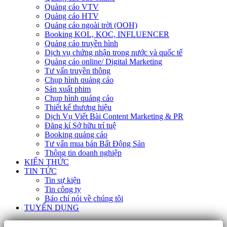
Quảng cáo VTV
Quảng cáo HTV
Quảng cáo ngoài trời (OOH)
Booking KOL, KOC, INFLUENCER
Quảng cáo truyền hình
Dịch vụ chứng nhận trong nước và quốc tế
Quảng cáo online/ Digital Marketing
Tư vấn truyền thông
Chụp hình quảng cáo
Sản xuất phim
Chụp hình quảng cáo
Thiết kế thương hiệu
Dịch Vụ Viết Bài Content Marketing & PR
Đăng kí Sở hữu trí tuệ
Booking quảng cáo
Tư vấn mua bán Bất Động Sản
Thông tin doanh nghiệp
KIẾN THỨC
TIN TỨC
Tin sự kiện
Tin công ty
Báo chí nói về chúng tôi
TUYỂN DỤNG