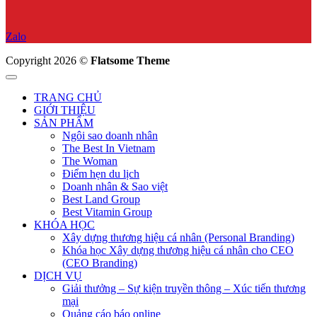
Zalo
Copyright 2026 ©
Flatsome Theme
TRANG CHỦ
GIỚI THIỆU
SẢN PHẨM
Ngôi sao doanh nhân
The Best In Vietnam
The Woman
Điểm hẹn du lịch
Doanh nhân & Sao việt
Best Land Group
Best Vitamin Group
KHÓA HỌC
Xây dựng thương hiệu cá nhân (Personal Branding)
Khóa học Xây dựng thương hiệu cá nhân cho CEO
(CEO Branding)
DỊCH VỤ
Giải thưởng – Sự kiện truyền thông – Xúc tiến thương
mại
Quảng cáo báo online