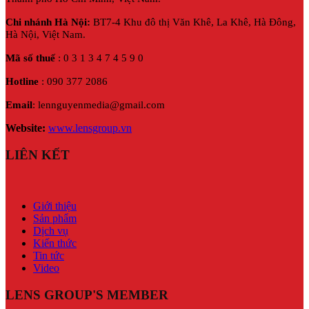
Chi nhánh Hà Nội:
BT7-4 Khu đô thị Văn Khê, La Khê, Hà Đông,
Hà Nội,
Việt Nam.
Mã số thuế
: 0 3 1 3 4 7 4 5 9 0
Hotline
: 090 377 2086
Email
: lennguyenmedia@gmail.com
Website:
www.lensgroup.vn
LIÊN KẾT
Giới thiệu
Sản phẩm
Dịch vụ
Kiến thức
Tin tức
Video
LENS GROUP'S MEMBER