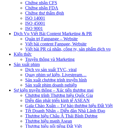
Chứng nhận CFS
Chứng nhận FDA
Chứng thư thẩm định
ISO 14001
ISO 45001
ISO 9001
Dịch Vụ Viết Bài Content Marketing & PR
Quản trị Fanpange – Website
Viết bài content Fanpage, Website
Viết bài PR cá nhân, công ty, sản phẩm dịch vụ
Kiến thức
Truyền thông và Marketing
Sản xuất phim
Dịch vụ sản xuất TVC, viral
Quay phim sự kiện, Livestream…
Sản xuất chương trình truyền hình
Sản xuất phim doanh nghiệp
Sự kiện truyền thông – Xúc tiến thương mại
Chương trình Thương hiệu Quốc Gia
Diễn đàn phát triển kinh tế ASEAN
Gala Chào Xuân – Tự hào thương hiệu Đất Việt
Tết Doanh Nhân – Diễn đàn Nhà Lãnh Đạo
Thương hiệu Châu Á Thái Bình Dương
Thương hiệu mạnh Asean
Thương hiệu nổi tiếng Đất Việt