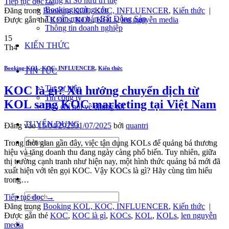
Đăng kí Sở hữu trí tuệ
Tiếp tục đọc
→
Booking quảng cáo
Đăng trong
Booking KOL, KOC, INFLUENCER
,
Kiến thức
|
Tư vấn mua bán Bất Động Sản
Được gắn thẻ
KOCs
,
KOL
,
KOLs
,
len nguyễn media
Thông tin doanh nghiệp
15
KIẾN THỨC
Th4
Booking KOL, KOC, INFLUENCER
,
Kiến thức
TIN TỨC
KOC là gì? Xu hướng chuyển dịch từ
Tin sự kiện
Tin công ty
KOL sang KOC marketing tại Việt Nam
Báo chí nói về chúng tôi
TUYỂN DỤNG
Đăng vào
15/04/2023
31/07/2025
bởi
quantri
Trong thời gian gần đây, việc tận dụng KOLs để quảng bá thương
hiệu và tăng doanh thu đang ngày càng phổ biến. Tuy nhiên, giữa
thị trường cạnh tranh như hiện nay, một hình thức quảng bá mới đã
xuất hiện với tên gọi KOC. Vậy KOCs là gì? Hãy cùng tìm hiểu
trong…
Tiếp tục đọc
→
Đăng trong
Booking KOL, KOC, INFLUENCER
,
Kiến thức
|
Được gắn thẻ
KOC
,
KOC là gì
,
KOCs
,
KOL
,
KOLs
,
len nguyễn
media