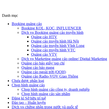
Danh mục
Booking quảng cáo
Booking KOL, KOC, INFLUENCER
Dịch vụ Booking quảng cáo truyền hình
Quảng cáo HTV
Quảng cáo truyền hình Hà Nội
Quảng cáo truyền hình Vĩnh Long
Quảng cáo truyền hình VTC
Quảng cáo VTV
Dịch vụ Marketing quảng cáo online/ Digital Marketing
Quảng cáo báo giấy/ tạp chí
Quảng cáo báo mạng
Quảng cáo ngoài trời (OOH)
Quảng cáo Radio-VOV Giao Thông
Chưa được phân loại
Chụp hình quảng cáo
Chụp hình quảng cáo công ty, doanh nghiệp
Chụp hình quảng cáo sản phẩm
Đăng kí Sở hữu trí tuệ
Đào tạo – Huấn luyện
Dịch vụ chứng nhận trong nước và quốc tế