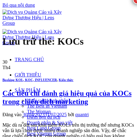
Bỏ qua nội dung
Lưu trữ thẻ:
KOCs
TRANG CHỦ
30
Th4
GIỚI THIỆU
Booking KOL, KOC, INFLUENCER
,
Kiến thức
SẢN PHẨM
Các tiêu chí đánh giá hiệu quả của KOCs
trong chiến dịch marketing
Ngôi sao doanh nhân
The Best In Vietnam
The Woman
Đăng vào
30/04/2023
31/07/2025
bởi
quantri
Điểm hẹn du lịch
Doanh nhân & Sao việt
Mặc dù ra đời sau khái niệm KOLs trên thị trường thế nhưng KOCs
Best Land Group
vẫn là lựa chọn được nhiều doanh nghiệp săn đón. Vậy, để chắc
Best Vitamin Group
rằng chiến dịch KOC của doanh nghiệp có hiệu quả hay không,