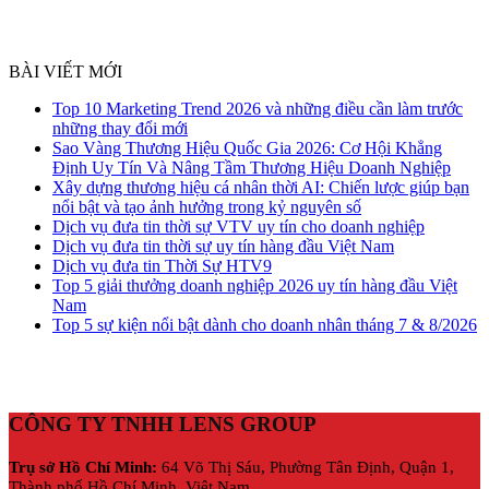
BÀI VIẾT MỚI
Top 10 Marketing Trend 2026 và những điều cần làm trước
những thay đổi mới
Sao Vàng Thương Hiệu Quốc Gia 2026: Cơ Hội Khẳng
Định Uy Tín Và Nâng Tầm Thương Hiệu Doanh Nghiệp
Xây dựng thương hiệu cá nhân thời AI: Chiến lược giúp bạn
nổi bật và tạo ảnh hưởng trong kỷ nguyên số
Dịch vụ đưa tin thời sự VTV uy tín cho doanh nghiệp
Dịch vụ đưa tin thời sự uy tín hàng đầu Việt Nam
Dịch vụ đưa tin Thời Sự HTV9
Top 5 giải thưởng doanh nghiệp 2026 uy tín hàng đầu Việt
Nam
Top 5 sự kiện nổi bật dành cho doanh nhân tháng 7 & 8/2026
CÔNG TY TNHH LENS GROUP
Trụ sở Hồ Chí Minh:
64 Võ Thị Sáu, Phường Tân Định, Quận 1,
Thành phố Hồ Chí Minh, Việt Nam.