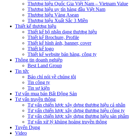
Thương hiệu Quốc Gia Việt Nam – Vietnam Value
Thương hiệu uy tín hàng đầu Việt Nam
Thương hiệu Vàng Asean
Thương hiệu Xuất Sắc 3 Miền
Thiết kế thương hiệu
Thiết kế bộ nhận dạng thương hiệu
Thiết kế Brochure, Profile
Thiết kế hình ảnh, banner, cover
Thiết kế logo
Thiết kế website bán hàng, công ty
Thông tin doanh nghiệp
Best Land Group
Tin tức
Báo chí nói về chúng tôi
Tin công ty
Tin sự kiện
Tư vấn mua bán Bất Động Sản
Tư vấn truyền thông
Tư vấn chiến lược xây dựng thương hiệu cá nhân
Tư vấn chiến lược xây dựng thương hiệu công ty
Tư vấn chiến lược xây dựng thương hiệu sản phẩm
Tư vấn xử lý khủng hoảng truyền thông
Tuyển Dụng
Video