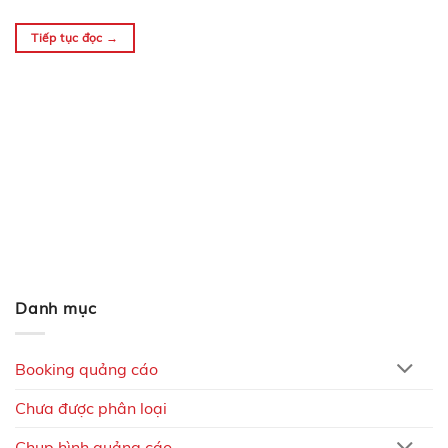
viết này, chúng tôi sẽ cung cấp cho bạn những thông…
Tiếp tục đọc
→
Danh mục
Booking quảng cáo
Chưa được phân loại
Chụp hình quảng cáo