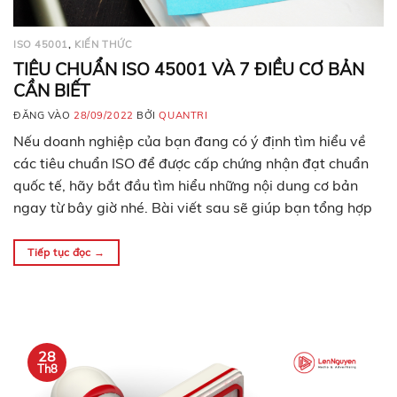
ISO 45001
,
KIẾN THỨC
TIÊU CHUẨN ISO 45001 VÀ 7 ĐIỀU CƠ BẢN
CẦN BIẾT
ĐĂNG VÀO
28/09/2022
BỞI
QUANTRI
Nếu doanh nghiệp của bạn đang có ý định tìm hiểu về
các tiêu chuẩn ISO để được cấp chứng nhận đạt chuẩn
quốc tế, hãy bắt đầu tìm hiểu những nội dung cơ bản
ngay từ bây giờ nhé. Bài viết sau sẽ giúp bạn tổng hợp
kiến thức về 8 điều cần biết…
Tiếp tục đọc
→
28
Th8