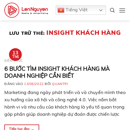
Bỏ
Tiếng Việt
qua
nội
dung
INSIGHT KHÁCH HÀNG
LƯU TRỮ THẺ:
13
Th6
KIẾN THỨC
6 BƯỚC TÌM INSIGHT KHÁCH HÀNG MÀ
DOANH NGHIỆP CẦN BIẾT
ĐĂNG VÀO
13/06/2022
BỞI
QUANTRI
Marketing đang ngày phát triển và và chuyển mình theo
xu hướng của xã hội và công nghệ 4.0. Việc nắm bắt
hành vi và nhu cầu của khách hàng là yếu tố quan trọng
góp phần giúp doanh nghiệp dự đoán được chiến lược
truyền thông hiệu quả hơn. Và để làm được điều…
Tiếp tục đọc
→