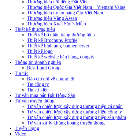
Thương hiệu nổi tiếng Đất Việt
Thương hiệu Quốc Gia Việt Nam – Vietnam Value
Thương hiệu uy tín hàng đầu Việt Nam
Thương hiệu Vàng Asean
Thương hiệu Xuất Sắc 3 Miền
Thiết kế thương hiệu
Thiết kế bộ nhận dạng thương hiệu
Thiết kế Brochure, Profile
Thiết kế hình ảnh, banner, cover
Thiết kế logo
Thiết kế website bán hàng, công ty
Thông tin doanh nghiệp
Best Land Group
Tin tức
Báo chí nói về chúng tôi
Tin công ty
Tin sự kiện
Tư vấn mua bán Bất Động Sản
Tư vấn truyền thông
Tư vấn chiến lược xây dựng thương hiệu cá nhân
Tư vấn chiến lược xây dựng thương hiệu công ty
Tư vấn chiến lược xây dựng thương hiệu sản phẩm
Tư vấn xử lý khủng hoảng truyền thông
Tuyển Dụng
Video