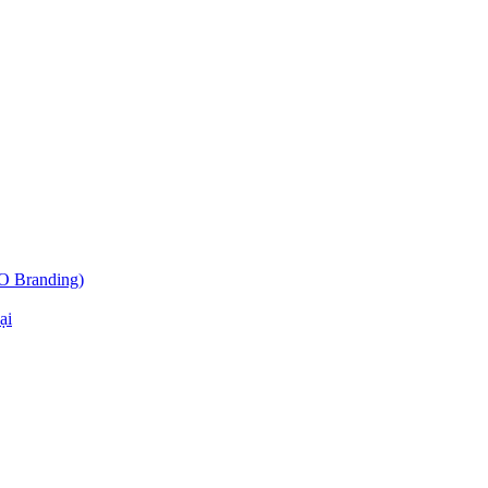
O Branding)
ại