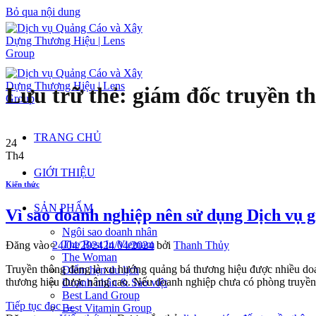
Bỏ qua nội dung
Lưu trữ thẻ:
giám đốc truyền t
TRANG CHỦ
24
Th4
GIỚI THIỆU
Kiến thức
SẢN PHẨM
Vì sao doanh nghiệp nên sử dụng Dịch vụ g
Ngôi sao doanh nhân
The Best In Vietnam
Đăng vào
24/04/2024
24/04/2024
bởi
Thanh Thủy
The Woman
Truyền thông đang là xu hướng quảng bá thương hiệu được nhiều doanh
Điểm hẹn du lịch
thương hiệu được nâng cao. Nếu doanh nghiệp chưa có phòng truyền
Doanh nhân & Sao việt
Best Land Group
Tiếp tục đọc
→
Best Vitamin Group