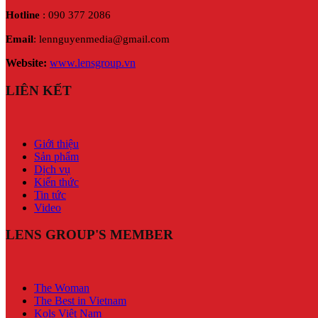
Hotline
: 090 377 2086
Email
: lennguyenmedia@gmail.com
Website:
www.lensgroup.vn
LIÊN KẾT
Giới thiệu
Sản phẩm
Dịch vụ
Kiến thức
Tin tức
Video
LENS GROUP'S MEMBER
The Woman
The Best in Vietnam
Kols Việt Nam