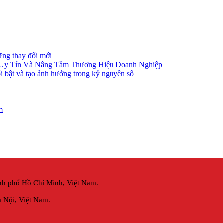
ững thay đổi mới
 Uy Tín Và Nâng Tầm Thương Hiệu Doanh Nghiệp
i bật và tạo ảnh hưởng trong kỷ nguyên số
m
nh phố Hồ Chí Minh, Việt Nam.
 Nội,
Việt Nam.