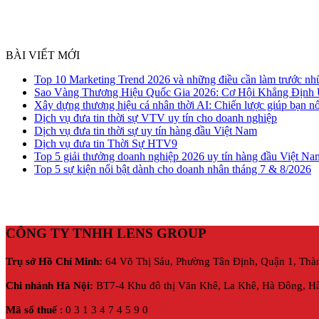
BÀI VIẾT MỚI
Top 10 Marketing Trend 2026 và những điều cần làm trước nh
Sao Vàng Thương Hiệu Quốc Gia 2026: Cơ Hội Khẳng Định
Xây dựng thương hiệu cá nhân thời AI: Chiến lược giúp bạn nổ
Dịch vụ đưa tin thời sự VTV uy tín cho doanh nghiệp
Dịch vụ đưa tin thời sự uy tín hàng đầu Việt Nam
Dịch vụ đưa tin Thời Sự HTV9
Top 5 giải thưởng doanh nghiệp 2026 uy tín hàng đầu Việt Na
Top 5 sự kiện nổi bật dành cho doanh nhân tháng 7 & 8/2026
CÔNG TY TNHH LENS GROUP
Trụ sở Hồ Chí Minh:
64 Võ Thị Sáu, Phường Tân Định, Quận 1, Thà
Chi nhánh Hà Nội:
BT7-4 Khu đô thị Văn Khê, La Khê, Hà Đông, Hà
Mã số thuế
: 0 3 1 3 4 7 4 5 9 0