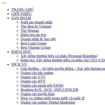
TRANG CHỦ
GIỚI THIỆU
SẢN PHẨM
Ngôi sao doanh nhân
The Best In Vietnam
The Woman
Điểm hẹn du lịch
Doanh nhân & Sao việt
Best Land Group
Best Vitamin Group
KHÓA HỌC
Xây dựng thương hiệu cá nhân (Personal Branding)
Khóa học Xây dựng thương hiệu cá nhân cho CEO (CE
DỊCH VỤ
Giải thưởng – Sự kiện truyền thông – Xúc tiến thương m
Quảng cáo báo online
Quảng cáo VTV
Quảng cáo HTV
Quảng cáo ngoài trời (OOH)
Booking KOL, KOC, INFLUENCER
Quảng cáo truyền hình
Dịch vụ chứng nhận trong nước và quốc tế
Quảng cáo online/ Digital Marketing