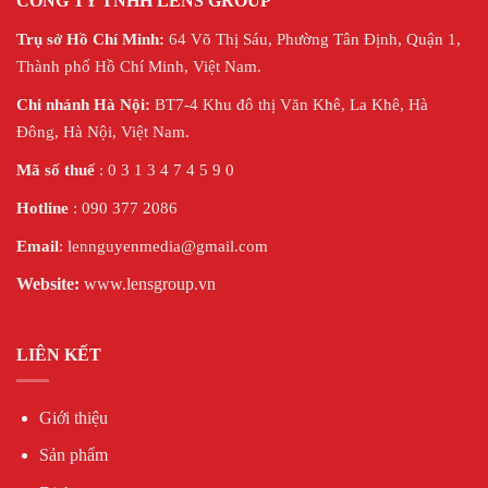
CÔNG TY TNHH LENS GROUP
Trụ sở Hồ Chí Minh:
64 Võ Thị Sáu, Phường Tân Định, Quận 1,
Thành phố Hồ Chí Minh, Việt Nam.
Chi nhánh Hà Nội:
BT7-4 Khu đô thị Văn Khê, La Khê, Hà
Đông, Hà Nội,
Việt Nam.
Mã số thuế
: 0 3 1 3 4 7 4 5 9 0
Hotline
: 090 377 2086
Email
: lennguyenmedia@gmail.com
Website:
www.lensgroup.vn
LIÊN KẾT
Giới thiệu
Sản phẩm