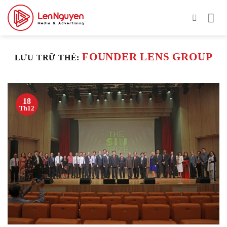
Bỏ
qua
nội
dung
FOUNDER LENS GROUP
LƯU TRỮ THẺ:
18
Th12