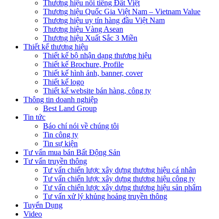
Thương hiệu nổi tiếng Đất Việt
Thương hiệu Quốc Gia Việt Nam – Vietnam Value
Thương hiệu uy tín hàng đầu Việt Nam
Thương hiệu Vàng Asean
Thương hiệu Xuất Sắc 3 Miền
Thiết kế thương hiệu
Thiết kế bộ nhận dạng thương hiệu
Thiết kế Brochure, Profile
Thiết kế hình ảnh, banner, cover
Thiết kế logo
Thiết kế website bán hàng, công ty
Thông tin doanh nghiệp
Best Land Group
Tin tức
Báo chí nói về chúng tôi
Tin công ty
Tin sự kiện
Tư vấn mua bán Bất Động Sản
Tư vấn truyền thông
Tư vấn chiến lược xây dựng thương hiệu cá nhân
Tư vấn chiến lược xây dựng thương hiệu công ty
Tư vấn chiến lược xây dựng thương hiệu sản phẩm
Tư vấn xử lý khủng hoảng truyền thông
Tuyển Dụng
Video