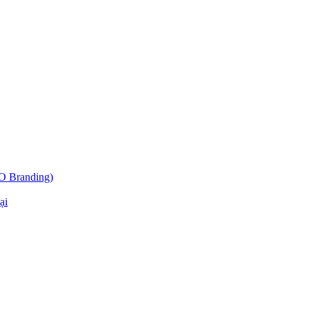
O Branding)
ại