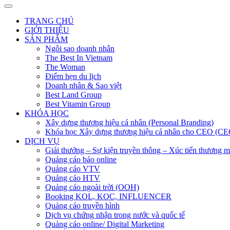
TRANG CHỦ
GIỚI THIỆU
SẢN PHẨM
Ngôi sao doanh nhân
The Best In Vietnam
The Woman
Điểm hẹn du lịch
Doanh nhân & Sao việt
Best Land Group
Best Vitamin Group
KHÓA HỌC
Xây dựng thương hiệu cá nhân (Personal Branding)
Khóa học Xây dựng thương hiệu cá nhân cho CEO (CE
DỊCH VỤ
Giải thưởng – Sự kiện truyền thông – Xúc tiến thương m
Quảng cáo báo online
Quảng cáo VTV
Quảng cáo HTV
Quảng cáo ngoài trời (OOH)
Booking KOL, KOC, INFLUENCER
Quảng cáo truyền hình
Dịch vụ chứng nhận trong nước và quốc tế
Quảng cáo online/ Digital Marketing