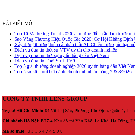
BÀI VIẾT MỚI
Top 10 Marketing Trend 2026 và những điều cần làm trước nh
Sao Vàng Thương Hiệu Quốc Gia 2026: Cơ Hội Khẳng Định
Xây dựng thương hiệu cá nhân thời AI: Chiến lược giúp bạn nổ
Dịch vụ đưa tin thời sự VTV uy tín cho doanh nghiệp
Dịch vụ đưa tin thời sự uy tín hàng đầu Việt Nam
Dịch vụ đưa tin Thời Sự HTV9
Top 5 giải thưởng doanh nghiệp 2026 uy tín hàng đầu Việt Na
Top 5 sự kiện nổi bật dành cho doanh nhân tháng 7 & 8/2026
CÔNG TY TNHH LENS GROUP
Trụ sở Hồ Chí Minh:
64 Võ Thị Sáu, Phường Tân Định, Quận 1, Thà
Chi nhánh Hà Nội:
BT7-4 Khu đô thị Văn Khê, La Khê, Hà Đông, Hà
Mã số thuế
: 0 3 1 3 4 7 4 5 9 0