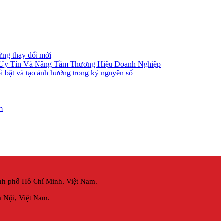
ững thay đổi mới
 Uy Tín Và Nâng Tầm Thương Hiệu Doanh Nghiệp
i bật và tạo ảnh hưởng trong kỷ nguyên số
m
nh phố Hồ Chí Minh, Việt Nam.
 Nội,
Việt Nam.