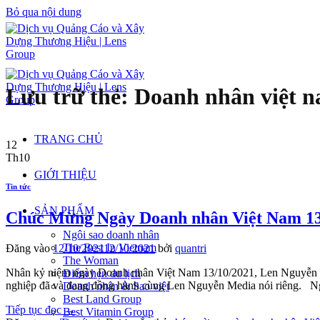
Bỏ qua nội dung
Lưu trữ thẻ:
Doanh nhân việt 
TRANG CHỦ
12
Th10
GIỚI THIỆU
Tin tức
SẢN PHẨM
Chúc Mừng Ngày Doanh nhân Việt Nam 13
Ngôi sao doanh nhân
The Best In Vietnam
Đăng vào
12/10/2021
12/10/2021
bởi
quantri
The Woman
Nhân kỷ niệm ngày Doanh nhân Việt Nam 13/10/2021, Len Nguyễn M
Điểm hẹn du lịch
nghiệp đã và đang đồng hành cùng Len Nguyễn Media nói riêng. Ng
Doanh nhân & Sao việt
Best Land Group
Tiếp tục đọc
→
Best Vitamin Group