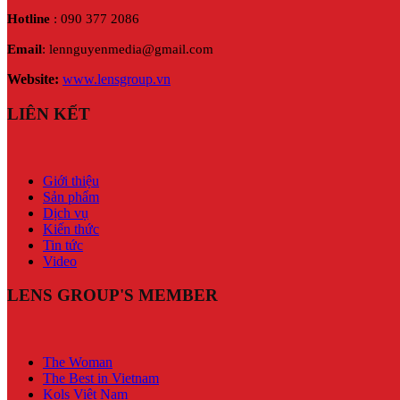
Hotline
: 090 377 2086
Email
: lennguyenmedia@gmail.com
Website:
www.lensgroup.vn
LIÊN KẾT
Giới thiệu
Sản phẩm
Dịch vụ
Kiến thức
Tin tức
Video
LENS GROUP'S MEMBER
The Woman
The Best in Vietnam
Kols Việt Nam