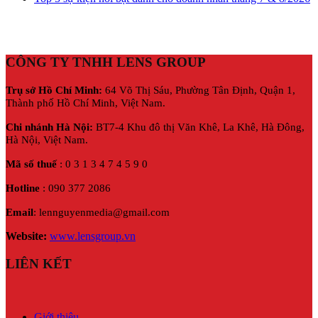
CÔNG TY TNHH LENS GROUP
Trụ sở Hồ Chí Minh:
64 Võ Thị Sáu, Phường Tân Định, Quận 1,
Thành phố Hồ Chí Minh, Việt Nam.
Chi nhánh Hà Nội:
BT7-4 Khu đô thị Văn Khê, La Khê, Hà Đông,
Hà Nội,
Việt Nam.
Mã số thuế
: 0 3 1 3 4 7 4 5 9 0
Hotline
: 090 377 2086
Email
: lennguyenmedia@gmail.com
Website:
www.lensgroup.vn
LIÊN KẾT
Giới thiệu