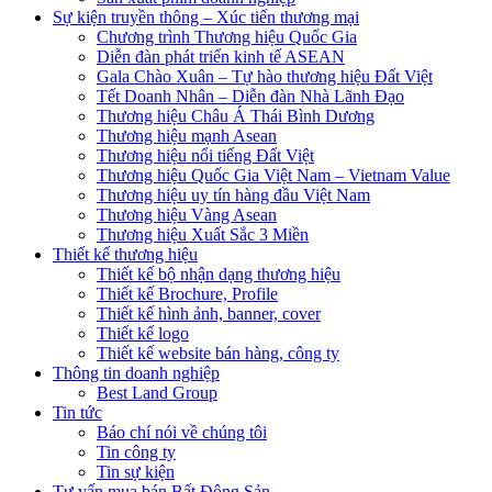
Sự kiện truyền thông – Xúc tiến thương mại
Chương trình Thương hiệu Quốc Gia
Diễn đàn phát triển kinh tế ASEAN
Gala Chào Xuân – Tự hào thương hiệu Đất Việt
Tết Doanh Nhân – Diễn đàn Nhà Lãnh Đạo
Thương hiệu Châu Á Thái Bình Dương
Thương hiệu mạnh Asean
Thương hiệu nổi tiếng Đất Việt
Thương hiệu Quốc Gia Việt Nam – Vietnam Value
Thương hiệu uy tín hàng đầu Việt Nam
Thương hiệu Vàng Asean
Thương hiệu Xuất Sắc 3 Miền
Thiết kế thương hiệu
Thiết kế bộ nhận dạng thương hiệu
Thiết kế Brochure, Profile
Thiết kế hình ảnh, banner, cover
Thiết kế logo
Thiết kế website bán hàng, công ty
Thông tin doanh nghiệp
Best Land Group
Tin tức
Báo chí nói về chúng tôi
Tin công ty
Tin sự kiện
Tư vấn mua bán Bất Động Sản