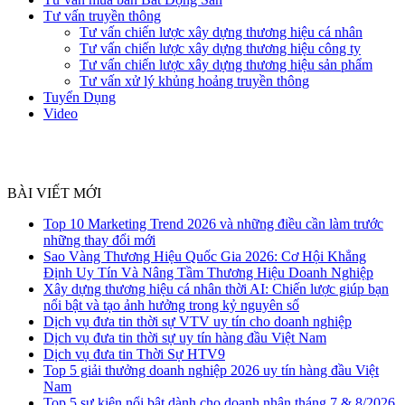
Tư vấn truyền thông
Tư vấn chiến lược xây dựng thương hiệu cá nhân
Tư vấn chiến lược xây dựng thương hiệu công ty
Tư vấn chiến lược xây dựng thương hiệu sản phẩm
Tư vấn xử lý khủng hoảng truyền thông
Tuyển Dụng
Video
BÀI VIẾT MỚI
Top 10 Marketing Trend 2026 và những điều cần làm trước
những thay đổi mới
Sao Vàng Thương Hiệu Quốc Gia 2026: Cơ Hội Khẳng
Định Uy Tín Và Nâng Tầm Thương Hiệu Doanh Nghiệp
Xây dựng thương hiệu cá nhân thời AI: Chiến lược giúp bạn
nổi bật và tạo ảnh hưởng trong kỷ nguyên số
Dịch vụ đưa tin thời sự VTV uy tín cho doanh nghiệp
Dịch vụ đưa tin thời sự uy tín hàng đầu Việt Nam
Dịch vụ đưa tin Thời Sự HTV9
Top 5 giải thưởng doanh nghiệp 2026 uy tín hàng đầu Việt
Nam
Top 5 sự kiện nổi bật dành cho doanh nhân tháng 7 & 8/2026