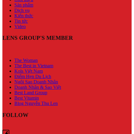
Sản phẩm
Dịch vụ
Kiến thức
Tin tức
Video
LENS GROUP'S MEMBER
The Woman
The Best in Vietnam
Kols Việt Nam
Điểm Hẹn Du Lịch
Ngôi Sao Doanh Nhân
Doanh Nhân & Sao Việt
Best Land Group
Best Vitamin
Blog Nguyễn Thu Len
FOLLOW