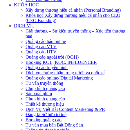
KHÓA HỌC
Xây dựng thương hiệu cá nhân (Personal Branding)
Khóa học Xây dựng thương hiệu cá nhân cho CEO
(CEO Branding)
DỊCH VỤ
Giải thưởng – Sự kiện truyền thông – Xúc tiến thương
mại
Quảng cáo báo online
Quảng cáo VTV
Quảng cáo HTV
Quảng cáo ngoài trời (OOH)
Booking KOL, KOC, INFLUENCER
Quảng cáo truyền hình
Dịch vụ chứng nhận trong nước và quốc tế
Quảng cáo online/ Digital Marketing
Tư vấn truyền thông
Chụp hình quảng cáo
Sản xuất phim
Chụp hình quảng cáo
Thiết kế thương hiệu
Dịch Vụ Viết Bài Content Marketing & PR
Đăng kí Sở hữu trí tuệ
Booking quảng cáo
Tư vấn mua bán Bất Động Sản