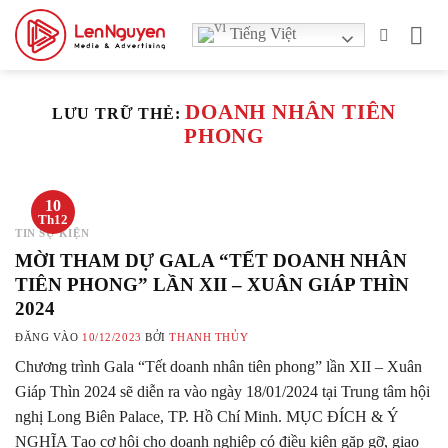
Bỏ
Tiếng Việt
qua
nội
dung
DOANH NHÂN TIÊN
LƯU TRỮ THẺ:
PHONG
10
Th12
TIN SỰ KIỆN
MỜI THAM DỰ GALA “TẾT DOANH NHÂN
TIÊN PHONG” LẦN XII – XUÂN GIÁP THÌN
2024
ĐĂNG VÀO
10/12/2023
BỞI
THANH THỦY
Chương trình Gala “Tết doanh nhân tiên phong” lần XII – Xuân
Giáp Thìn 2024 sẽ diễn ra vào ngày 18/01/2024 tại Trung tâm hội
nghị Long Biên Palace, TP. Hồ Chí Minh. MỤC ĐÍCH & Ý
NGHĨA Tạo cơ hội cho doanh nghiệp có điều kiện gặp gỡ, giao