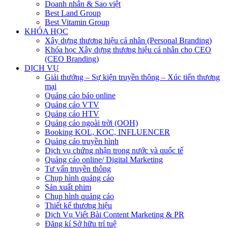
Doanh nhân & Sao việt
Best Land Group
Best Vitamin Group
KHÓA HỌC
Xây dựng thương hiệu cá nhân (Personal Branding)
Khóa học Xây dựng thương hiệu cá nhân cho CEO
(CEO Branding)
DỊCH VỤ
Giải thưởng – Sự kiện truyền thông – Xúc tiến thương
mại
Quảng cáo báo online
Quảng cáo VTV
Quảng cáo HTV
Quảng cáo ngoài trời (OOH)
Booking KOL, KOC, INFLUENCER
Quảng cáo truyền hình
Dịch vụ chứng nhận trong nước và quốc tế
Quảng cáo online/ Digital Marketing
Tư vấn truyền thông
Chụp hình quảng cáo
Sản xuất phim
Chụp hình quảng cáo
Thiết kế thương hiệu
Dịch Vụ Viết Bài Content Marketing & PR
Đăng kí Sở hữu trí tuệ