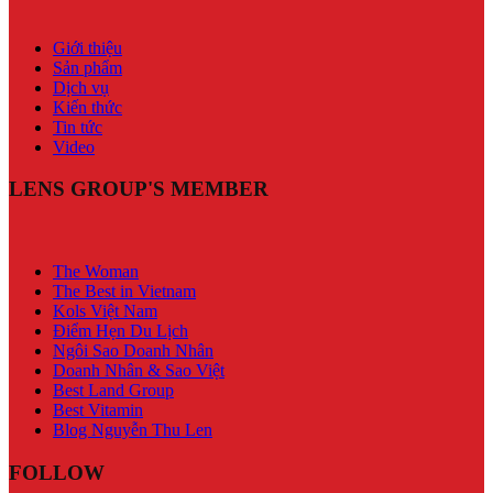
Giới thiệu
Sản phẩm
Dịch vụ
Kiến thức
Tin tức
Video
LENS GROUP'S MEMBER
The Woman
The Best in Vietnam
Kols Việt Nam
Điểm Hẹn Du Lịch
Ngôi Sao Doanh Nhân
Doanh Nhân & Sao Việt
Best Land Group
Best Vitamin
Blog Nguyễn Thu Len
FOLLOW