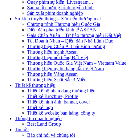
Quay phim sự kiện, Livestream…
Sản xuất chương trình truyền hình
Sản xuất phim doanh nghiệp
Sự kiện truyền thông – Xúc tiến thương mại
Chương trình Thương hiệu Quốc Gia
Diễn đàn phát triển kinh tế ASEAN
Gala Chào Xuân – Tự hào thương hiệu Đất Việt
Tết Doanh Nhân – Diễn đàn Nhà Lãnh Đạo
Thương hiệu Châu Á Thái Bình Dương
Thương hiệu mạnh Asean
Thương hiệu nổi tiếng Đất Việt
Thương hiệu Quốc Gia Việt Nam – Vietnam Value
Thương hiệu uy tín hàng đầu Việt Nam
Thương hiệu Vàng Asean
Thương hiệu Xuất Sắc 3 Miền
Thiết kế thương hiệu
Thiết kế bộ nhận dạng thương hiệu
Thiết kế Brochure, Profile
Thiết kế hình ảnh, banner, cover
Thiết kế logo
Thiết kế website bán hàng, công ty
Thông tin doanh nghiệp
Best Land Group
Tin tức
Báo chí nói về chúng tôi