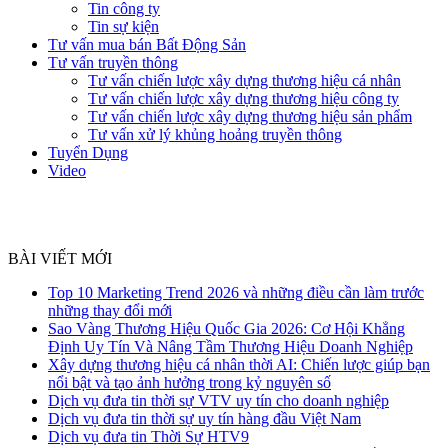
Tin công ty
Tin sự kiện
Tư vấn mua bán Bất Động Sản
Tư vấn truyền thông
Tư vấn chiến lược xây dựng thương hiệu cá nhân
Tư vấn chiến lược xây dựng thương hiệu công ty
Tư vấn chiến lược xây dựng thương hiệu sản phẩm
Tư vấn xử lý khủng hoảng truyền thông
Tuyển Dụng
Video
BÀI VIẾT MỚI
Top 10 Marketing Trend 2026 và những điều cần làm trước
những thay đổi mới
Sao Vàng Thương Hiệu Quốc Gia 2026: Cơ Hội Khẳng
Định Uy Tín Và Nâng Tầm Thương Hiệu Doanh Nghiệp
Xây dựng thương hiệu cá nhân thời AI: Chiến lược giúp bạn
nổi bật và tạo ảnh hưởng trong kỷ nguyên số
Dịch vụ đưa tin thời sự VTV uy tín cho doanh nghiệp
Dịch vụ đưa tin thời sự uy tín hàng đầu Việt Nam
Dịch vụ đưa tin Thời Sự HTV9