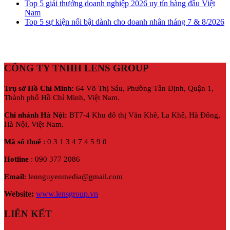
Top 5 giải thưởng doanh nghiệp 2026 uy tín hàng đầu Việt
Nam
Top 5 sự kiện nổi bật dành cho doanh nhân tháng 7 & 8/2026
CÔNG TY TNHH LENS GROUP
Trụ sở Hồ Chí Minh:
64 Võ Thị Sáu, Phường Tân Định, Quận 1,
Thành phố Hồ Chí Minh, Việt Nam.
Chi nhánh Hà Nội:
BT7-4 Khu đô thị Văn Khê, La Khê, Hà Đông,
Hà Nội,
Việt Nam.
Mã số thuế
: 0 3 1 3 4 7 4 5 9 0
Hotline
: 090 377 2086
Email
: lennguyenmedia@gmail.com
Website:
www.lensgroup.vn
LIÊN KẾT