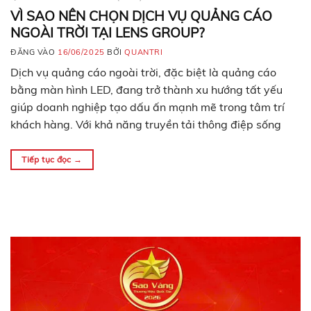
VÌ SAO NÊN CHỌN DỊCH VỤ QUẢNG CÁO
NGOÀI TRỜI TẠI LENS GROUP?
ĐĂNG VÀO
16/06/2025
BỞI
QUANTRI
Dịch vụ quảng cáo ngoài trời, đặc biệt là quảng cáo
bằng màn hình LED, đang trở thành xu hướng tất yếu
giúp doanh nghiệp tạo dấu ấn mạnh mẽ trong tâm trí
khách hàng. Với khả năng truyền tải thông điệp sống
động, hiện đại và dễ tiếp cận, màn hình LED đã và…
Tiếp tục đọc
→