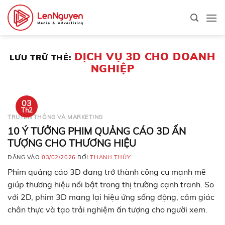
Bỏ
qua
nội
dung
DỊCH VỤ 3D CHO DOANH
LƯU TRỮ THẺ:
NGHIỆP
03
Th2
TRUYỀN THÔNG VÀ MARKETING
10 Ý TƯỞNG PHIM QUẢNG CÁO 3D ẤN
TƯỢNG CHO THƯƠNG HIỆU
ĐĂNG VÀO
03/02/2026
BỞI
THANH THỦY
Phim quảng cáo 3D đang trở thành công cụ mạnh mẽ
giúp thương hiệu nổi bật trong thị trường cạnh tranh. So
với 2D, phim 3D mang lại hiệu ứng sống động, cảm giác
chân thực và tạo trải nghiệm ấn tượng cho người xem.
Nếu bạn đang tìm kiếm ý tưởng để triển khai…