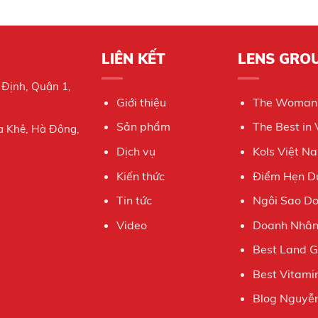
LIÊN KẾT
LENS GRO
 Định, Quận 1,
Giới thiệu
The Woman
Sản phẩm
The Best in
a Khê, Hà Đông,
Dịch vụ
Kols Việt N
Kiến thức
Điểm Hẹn Du
Tin tức
Ngôi Sao D
Video
Doanh Nhân 
Best Land 
Best Vitami
Blog Nguyễn