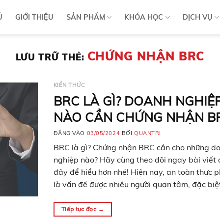
Ủ
GIỚI THIỆU
SẢN PHẨM
KHÓA HỌC
DỊCH VỤ
CHỨNG NHẬN BRC
LƯU TRỮ THẺ:
KIẾN THỨC
BRC LÀ GÌ? DOANH NGHIỆ
NÀO CẦN CHỨNG NHẬN B
ĐĂNG VÀO
03/05/2024
BỞI
QUANTRI
BRC là gì? Chứng nhận BRC cần cho những d
nghiệp nào? Hãy cùng theo dõi ngay bài viết 
đây để hiểu hơn nhé! Hiện nay, an toàn thực 
là vấn đề được nhiều người quan tâm, đặc biệt
các doanh nghiệp đang hoạt động trong lĩnh 
đồ ăn, thức uống….
Tiếp tục đọc
→