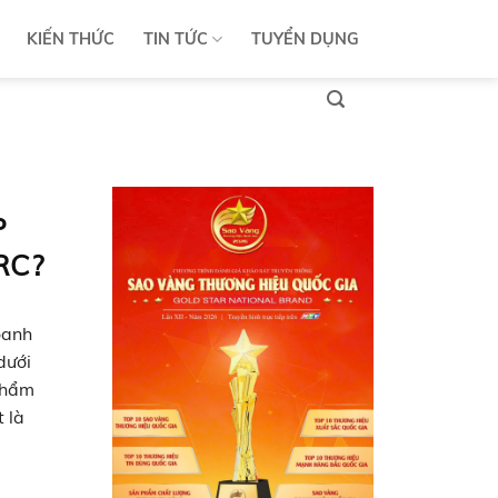
KIẾN THỨC
TIN TỨC
TUYỂN DỤNG
P
RC?
oanh
dưới
phẩm
 là
vực