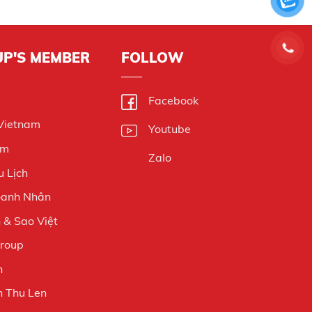
UP'S MEMBER
FOLLOW
Facebook
 Vietnam
Youtube
am
Zalo
 Lịch
oanh Nhân
& Sao Việt
Group
n
 Thu Len