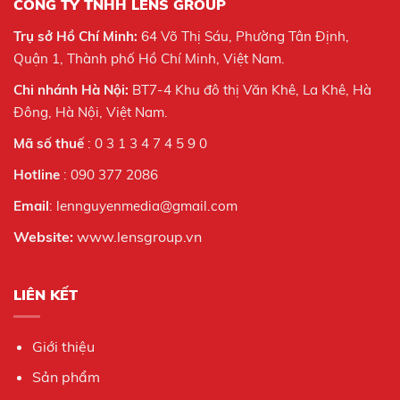
CÔNG TY TNHH LENS GROUP
Trụ sở Hồ Chí Minh:
64 Võ Thị Sáu, Phường Tân Định,
Quận 1, Thành phố Hồ Chí Minh, Việt Nam.
Chi nhánh Hà Nội:
BT7-4 Khu đô thị Văn Khê, La Khê, Hà
Đông, Hà Nội,
Việt Nam.
Mã số thuế
: 0 3 1 3 4 7 4 5 9 0
Hotline
: 090 377 2086
Email
: lennguyenmedia@gmail.com
Website:
www.lensgroup.vn
LIÊN KẾT
Giới thiệu
Sản phẩm