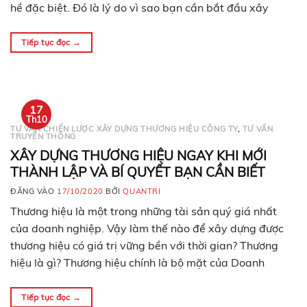
hề đặc biệt. Đó là lý do vì sao bạn cần bắt đầu xây
dựng chiến lược nhận thức thương…
Tiếp tục đọc
→
17
Th10
TƯ VẤN CHIẾN LƯỢC XÂY DỰNG THƯƠNG HIỆU CÔNG TY
,
TƯ VẤN
TRUYỀN THÔNG
XÂY DỰNG THƯƠNG HIỆU NGAY KHI MỚI
THÀNH LẬP VÀ BÍ QUYẾT BẠN CẦN BIẾT
ĐĂNG VÀO
17/10/2020
BỞI
QUANTRI
Thương hiệu là một trong những tài sản quý giá nhất
của doanh nghiệp. Vậy làm thế nào để xây dựng được
thương hiệu có giá trị vững bền với thời gian? Thương
hiệu là gì? Thương hiệu chính là bộ mặt của Doanh
nghiệp. Nó có thể là tên gọi, biểu tượng, hình vẽ…
Tiếp tục đọc
→