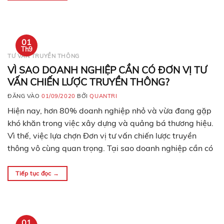
01
Th9
TƯ VẤN TRUYỀN THÔNG
VÌ SAO DOANH NGHIỆP CẦN CÓ ĐƠN VỊ TƯ
VẤN CHIẾN LƯỢC TRUYỀN THÔNG?
ĐĂNG VÀO
01/09/2020
BỞI
QUANTRI
Hiện nay, hơn 80% doanh nghiệp nhỏ và vừa đang gặp
khó khăn trong việc xây dựng và quảng bá thương hiệu.
Vì thế, việc lựa chợn Đơn vị tư vấn chiến lược truyền
thông vô cùng quan trọng. Tại sao doanh nghiệp cần có
chiến lược truyền thông? Theo các chuyên gia quảng cáo
và…
Tiếp tục đọc
→
01