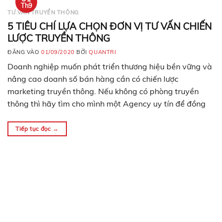
Th9
TƯ VẤN TRUYỀN THÔNG
5 TIÊU CHÍ LỰA CHỌN ĐƠN VỊ TƯ VẤN CHIẾN
LƯỢC TRUYỀN THÔNG
ĐĂNG VÀO
01/09/2020
BỞI
QUANTRI
Doanh nghiệp muốn phát triển thương hiệu bền vững và
nâng cao doanh số bán hàng cần có chiến lược
marketing truyền thông. Nếu không có phòng truyền
thông thì hãy tìm cho mình một Agency uy tín để đồng
hành, tư vấn chiến lược truyền thông hiệu quả. 1- Lựa
chọn đơn vị tư…
Tiếp tục đọc
→