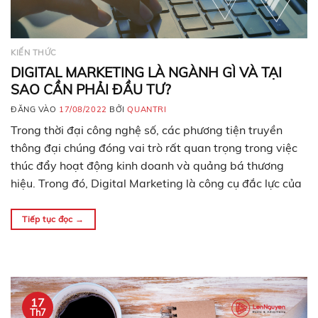
KIẾN THỨC
DIGITAL MARKETING LÀ NGÀNH GÌ VÀ TẠI
SAO CẦN PHẢI ĐẦU TƯ?
ĐĂNG VÀO
17/08/2022
BỞI
QUANTRI
Trong thời đại công nghệ số, các phương tiện truyền
thông đại chúng đóng vai trò rất quan trọng trong việc
thúc đẩy hoạt động kinh doanh và quảng bá thương
hiệu. Trong đó, Digital Marketing là công cụ đắc lực của
bộ phận marketing và cần được áp dụng đối với các
doanh nghiệp…
Tiếp tục đọc
→
17
Th7