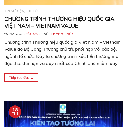
TIN SỰ KIỆN
,
TIN TỨC
CHƯƠNG TRÌNH THƯƠNG HIỆU QUỐC GIA
VIỆT NAM – VIETNAM VALUE
ĐĂNG VÀO
29/01/2024
BỞI
THANH THỦY
Chương trình Thương hiệu quốc gia Việt Nam – Vietnam
Value do Bộ Công Thương chủ trì, phối hợp với các bộ,
ngành tổ chức. Đây là chương trình xúc tiến thương mại
đặc thù, dài hạn và duy nhất của Chính phủ nhằm xây
dựng, phát triển thương hiệu quốc gia thông qua
thương…
Tiếp tục đọc
→
18
Th1