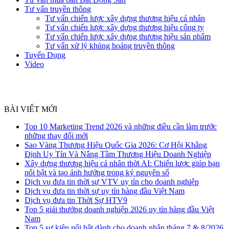
Tư vấn truyền thông
Tư vấn chiến lược xây dựng thương hiệu cá nhân
Tư vấn chiến lược xây dựng thương hiệu công ty
Tư vấn chiến lược xây dựng thương hiệu sản phẩm
Tư vấn xử lý khủng hoảng truyền thông
Tuyển Dụng
Video
BÀI VIẾT MỚI
Top 10 Marketing Trend 2026 và những điều cần làm trước
những thay đổi mới
Sao Vàng Thương Hiệu Quốc Gia 2026: Cơ Hội Khẳng
Định Uy Tín Và Nâng Tầm Thương Hiệu Doanh Nghiệp
Xây dựng thương hiệu cá nhân thời AI: Chiến lược giúp bạn
nổi bật và tạo ảnh hưởng trong kỷ nguyên số
Dịch vụ đưa tin thời sự VTV uy tín cho doanh nghiệp
Dịch vụ đưa tin thời sự uy tín hàng đầu Việt Nam
Dịch vụ đưa tin Thời Sự HTV9
Top 5 giải thưởng doanh nghiệp 2026 uy tín hàng đầu Việt
Nam
Top 5 sự kiện nổi bật dành cho doanh nhân tháng 7 & 8/2026