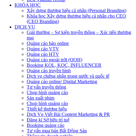
KHÓA HỌC
Xây dựng thương hiệu cá nhân (Personal Branding)
Khóa học Xây dựng thương hiệu cá nhân cho CEO
(CEO Branding)
DỊCH VỤ
Giải thưởng – Sự kiện truyền thông – Xúc tiến thương
mại
Quảng cáo báo online
Quảng cáo VTV
Quảng cáo HTV
Quảng cáo ngoài trời (OOH)
Booking KOL, KOC, INFLUENCER
Quảng cáo truyền hình
Dịch vụ chứng nhận trong nước và quốc tế
Quảng cáo online/ Digital Marketing
Tư vấn truyền thông
Chụp hình quảng cáo
Sản xuất phim
Chụp hình quảng cáo
Thiết kế thương hiệu
Dịch Vụ Viết Bài Content Marketing & PR
Đăng kí Sở hữu trí tuệ
Booking quảng cáo
Tư vấn mua bán Bất Động Sản