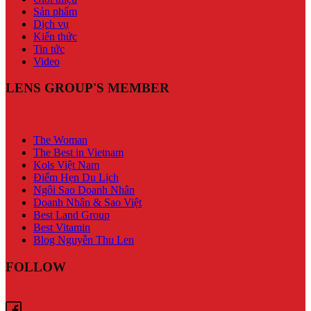
Sản phẩm
Dịch vụ
Kiến thức
Tin tức
Video
LENS GROUP'S MEMBER
The Woman
The Best in Vietnam
Kols Việt Nam
Điểm Hẹn Du Lịch
Ngôi Sao Doanh Nhân
Doanh Nhân & Sao Việt
Best Land Group
Best Vitamin
Blog Nguyễn Thu Len
FOLLOW