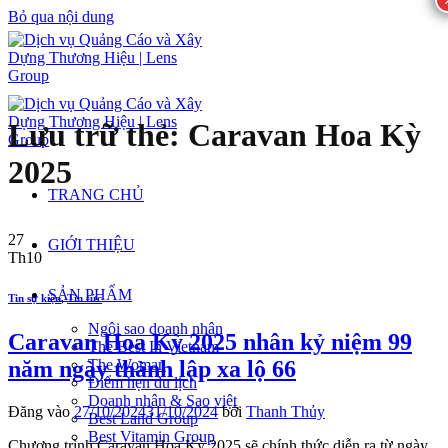
Bỏ qua nội dung
Lưu trữ thẻ:
Caravan Hoa Kỳ
2025
TRANG CHỦ
27
GIỚI THIỆU
Th10
SẢN PHẨM
Tin sự kiện
,
Tin tức
Ngôi sao doanh nhân
Caravan Hoa Kỳ 2025 nhân kỷ niệm 99
The Best In Vietnam
năm ngày thành lập xa lộ 66
The Woman
Điểm hẹn du lịch
Doanh nhân & Sao việt
Đăng vào
27/10/2024
31/10/2024
bởi
Thanh Thủy
Best Land Group
Best Vitamin Group
Chương trình Caravan Hoa Kỳ 2025 sẽ chính thức diễn ra từ ngày