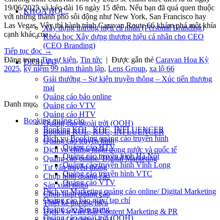
19/06/2025 và kéo dài 16 ngày 15 đêm. Nếu bạn đã quá quen thuộc
KHÓA HỌC
với những thành phố sôi động như New York, San Francisco hay
Las Vegas. Vậy thì hành trình Caravan Route 66 khám phá một khía
Xây dựng thương hiệu cá nhân (Personal Branding)
cạnh khác của…
Khóa học Xây dựng thương hiệu cá nhân cho CEO
(CEO Branding)
Tiếp tục đọc
→
Đăng trong
Tin sự kiện
,
Tin tức
|
Được gắn thẻ
Caravan Hoa Kỳ
DỊCH VỤ
2025
,
kỷ niệm 99 năm thành lập
,
Lens Group
,
xa lộ 66
Giải thưởng – Sự kiện truyền thông – Xúc tiến thương
mại
Quảng cáo báo online
Danh mục
Quảng cáo VTV
Quảng cáo HTV
Booking quảng cáo
Quảng cáo ngoài trời (OOH)
Booking KOL, KOC, INFLUENCER
Booking KOL, KOC, INFLUENCER
Dịch vụ Booking quảng cáo truyền hình
Quảng cáo truyền hình
Quảng cáo HTV
Dịch vụ chứng nhận trong nước và quốc tế
Quảng cáo truyền hình Hà Nội
Quảng cáo online/ Digital Marketing
Quảng cáo truyền hình Vĩnh Long
Tư vấn truyền thông
Quảng cáo truyền hình VTC
Chụp hình quảng cáo
Quảng cáo VTV
Sản xuất phim
Dịch vụ Marketing quảng cáo online/ Digital Marketing
Chụp hình quảng cáo
Quảng cáo báo giấy/ tạp chí
Thiết kế thương hiệu
Quảng cáo báo mạng
Dịch Vụ Viết Bài Content Marketing & PR
Quảng cáo ngoài trời (OOH)