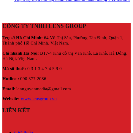
CÔNG TY TNHH LENS GROUP
Trụ sở Hồ Chí Minh:
64 Võ Thị Sáu, Phường Tân Định, Quận 1,
Thành phố Hồ Chí Minh, Việt Nam.
Chi nhánh Hà Nội:
BT7-4 Khu đô thị Văn Khê, La Khê, Hà Đông,
Hà Nội,
Việt Nam.
Mã số thuế
: 0 3 1 3 4 7 4 5 9 0
Hotline
: 090 377 2086
Email
: lennguyenmedia@gmail.com
Website:
www.lensgroup.vn
LIÊN KẾT
Giới thiệu