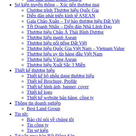
Sự kiện truyền thông – Xúc tiến thương mại
Chương trình Thương hiệu Quốc Gia
Diễn đàn phát triển kinh tế ASEAN
Gala Chào Xuân – Tự hào thương hiệu Đất Việt
Tết Doanh Nhân – Diễn đàn Nhà Lãnh Đạo
Thương hiệu Châu Á Thái Bình Dương
Thương hiệu mạnh Asean
Thương hiệu nổi tiếng Đất Việt
Thương hiệu Quốc Gia Việt Nam – Vietnam Value
Thương hiệu uy tín hàng đầu Việt Nam
Thương hiệu Vàng Asean
Thương hiệu Xuất Sắc 3 Miền
Thiết kế thương hiệu
Thiết kế bộ nhận dạng thương hiệu
Thiết kế Brochure, Profile
Thiết kế hình ảnh, banner, cover
Thiết kế logo
Thiết kế website bán hàng, công ty
Thông tin doanh nghiệp
Best Land Group
Tin tức
Báo chí nói về chúng tôi
Tin công ty
Tin sự kiện
Tư vấn mua bán Bất Động Sản