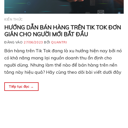
KIẾN THỨC
HƯỚNG DẪN BÁN HÀNG TRÊN TIK TOK ĐƠN
GIẢN CHO NGƯỜI MỚI BẮT ĐẦU
ĐĂNG VÀO
27/06/2023
BỞI
QUANTRI
Bán hàng trên Tik Tok đang là xu hướng hiện nay bởi nó
có khả năng mang lại nguồn doanh thu ổn định cho
người dùng. Nhưng làm thế nào để bán hàng trên nền
tảng này hiệu quả? Hãy cùng theo dõi bài viết dưới đây
nhé! Vì sao nên bán hàng trên Tik…
Tiếp tục đọc
→