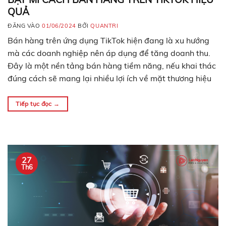
QUẢ
ĐĂNG VÀO
01/06/2024
BỞI
QUANTRI
Bán hàng trên ứng dụng TikTok hiện đang là xu hướng
mà các doanh nghiệp nên áp dụng để tăng doanh thu.
Đây là một nền tảng bán hàng tiềm năng, nếu khai thác
đúng cách sẽ mang lại nhiều lợi ích về mặt thương hiệu
lẫn kinh tế. Hãy cùng tìm hiểu bí quyết…
Tiếp tục đọc
→
27
Th6