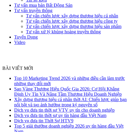
Tư vấn mua bán Bất Động Sản
Tư vấn truyền thông
Tư vấn chiến lược xây dựng thương hiệu cá nhân
Tư vấn chiến lược xây dựng thương hiệu công ty
Tư vấn chiến lược xây dựng thương hiệu sản phẩm
Tư vấn xử lý khủng hoảng truyền thông
Tuyển Dụng
Video
BÀI VIẾT MỚI
Top 10 Marketing Trend 2026 và những điều cần làm trước
những thay đổi mới
Sao Vàng Thương Hiệu Quốc Gia 2026: Cơ Hội Khẳng
Định Uy Tín Và Nâng Tầm Thương Hiệu Doanh Nghiệp
Xây dựng thương hiệu cá nhân thời AI: Chiến lược giúp bạn
nổi bật và tạo ảnh hưởng trong kỷ nguyên số
Dịch vụ đưa tin thời sự VTV uy tín cho doanh nghiệp
Dịch vụ đưa tin thời sự uy tín hàng đầu Việt Nam
Dịch vụ đưa tin Thời Sự HTV9
Top 5 giải thưởng doanh nghiệp 2026 uy tín hàng đầu Việt
Nam