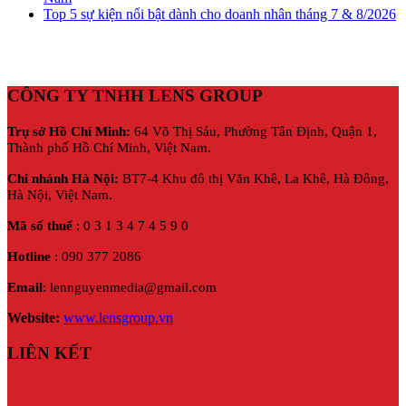
Top 5 sự kiện nổi bật dành cho doanh nhân tháng 7 & 8/2026
CÔNG TY TNHH LENS GROUP
Trụ sở Hồ Chí Minh:
64 Võ Thị Sáu, Phường Tân Định, Quận 1,
Thành phố Hồ Chí Minh, Việt Nam.
Chi nhánh Hà Nội:
BT7-4 Khu đô thị Văn Khê, La Khê, Hà Đông,
Hà Nội,
Việt Nam.
Mã số thuế
: 0 3 1 3 4 7 4 5 9 0
Hotline
: 090 377 2086
Email
: lennguyenmedia@gmail.com
Website:
www.lensgroup.vn
LIÊN KẾT