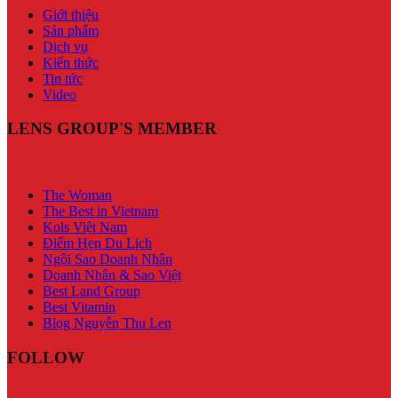
Giới thiệu
Sản phẩm
Dịch vụ
Kiến thức
Tin tức
Video
LENS GROUP'S MEMBER
The Woman
The Best in Vietnam
Kols Việt Nam
Điểm Hẹn Du Lịch
Ngôi Sao Doanh Nhân
Doanh Nhân & Sao Việt
Best Land Group
Best Vitamin
Blog Nguyễn Thu Len
FOLLOW