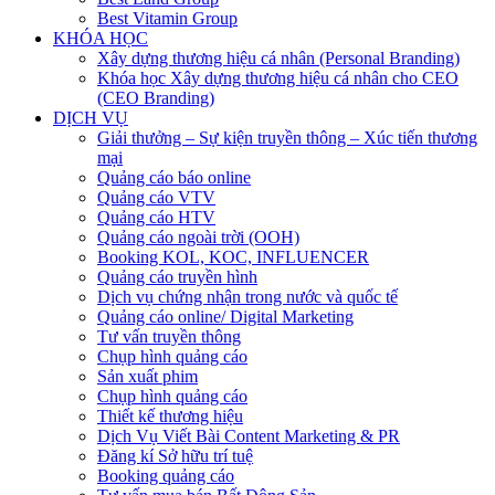
Best Vitamin Group
KHÓA HỌC
Xây dựng thương hiệu cá nhân (Personal Branding)
Khóa học Xây dựng thương hiệu cá nhân cho CEO
(CEO Branding)
DỊCH VỤ
Giải thưởng – Sự kiện truyền thông – Xúc tiến thương
mại
Quảng cáo báo online
Quảng cáo VTV
Quảng cáo HTV
Quảng cáo ngoài trời (OOH)
Booking KOL, KOC, INFLUENCER
Quảng cáo truyền hình
Dịch vụ chứng nhận trong nước và quốc tế
Quảng cáo online/ Digital Marketing
Tư vấn truyền thông
Chụp hình quảng cáo
Sản xuất phim
Chụp hình quảng cáo
Thiết kế thương hiệu
Dịch Vụ Viết Bài Content Marketing & PR
Đăng kí Sở hữu trí tuệ
Booking quảng cáo