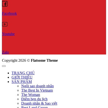
Facebook
Youtube
Zalo
Copyright 2026 ©
Flatsome Theme
TRANG CHỦ
GIỚI THIỆU
SẢN PHẨM
Ngôi sao doanh nhân
The Best In Vietnam
The Woman
Điểm hẹn du lịch
Doanh nhân & Sao việt
Best Land Group