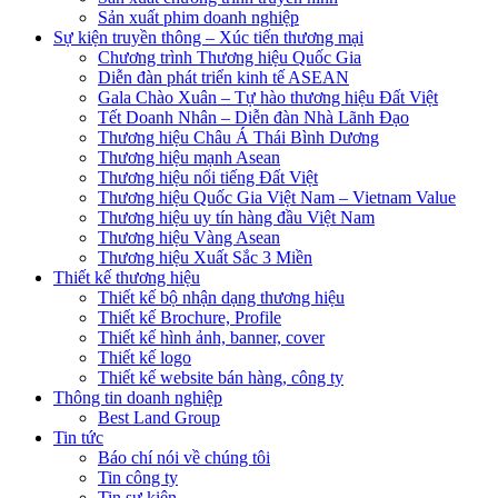
Sản xuất phim doanh nghiệp
Sự kiện truyền thông – Xúc tiến thương mại
Chương trình Thương hiệu Quốc Gia
Diễn đàn phát triển kinh tế ASEAN
Gala Chào Xuân – Tự hào thương hiệu Đất Việt
Tết Doanh Nhân – Diễn đàn Nhà Lãnh Đạo
Thương hiệu Châu Á Thái Bình Dương
Thương hiệu mạnh Asean
Thương hiệu nổi tiếng Đất Việt
Thương hiệu Quốc Gia Việt Nam – Vietnam Value
Thương hiệu uy tín hàng đầu Việt Nam
Thương hiệu Vàng Asean
Thương hiệu Xuất Sắc 3 Miền
Thiết kế thương hiệu
Thiết kế bộ nhận dạng thương hiệu
Thiết kế Brochure, Profile
Thiết kế hình ảnh, banner, cover
Thiết kế logo
Thiết kế website bán hàng, công ty
Thông tin doanh nghiệp
Best Land Group
Tin tức
Báo chí nói về chúng tôi
Tin công ty
Tin sự kiện