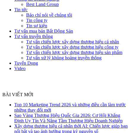
Best Land Group
Tin tức
Báo chí nói về chúng tôi
Tin công ty
Tin sự kiện
Tư vấn mua bán Bất Động Sản
Tư vấn truyền thông
Tư vấn chiến lược xây dựng thương hiệu cá nhân
Tư vấn chiến lược xây dựng thương hiệu công ty
Tư vấn chiến lược xây dựng thương hiệu sản phẩm
Tư vấn xử lý khủng hoảng truyền thông
Tuyển Dụng
Video
BÀI VIẾT MỚI
Top 10 Marketing Trend 2026 và những điều cần làm trước
những thay đổi mới
Sao Vàng Thương Hiệu Quốc Gia 2026: Cơ Hội Khẳng
Định Uy Tín Và Nâng Tầm Thương Hiệu Doanh Nghiệp
Xây dựng thương hiệu cá nhân thời AI: Chiến lược giúp bạn
nổi bật và tạo ảnh hưởng trong kỷ nguyên số