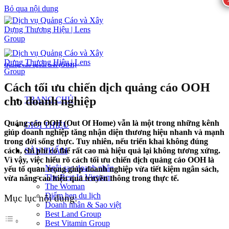
Bỏ qua nội dung
Quảng cáo ngoài trời (OOH)
Cách tối ưu chiến dịch quảng cáo OOH
cho doanh nghiệp
TRANG CHỦ
Quảng cáo OOH (Out Of Home) vẫn là một trong những kênh
GIỚI THIỆU
giúp doanh nghiệp tăng nhận diện thương hiệu nhanh và mạnh
trong đời sống thực. Tuy nhiên, nếu triển khai không đúng
cách, chi phí có thể rất cao mà hiệu quả lại không tương xứng.
SẢN PHẨM
Vì vậy, việc hiểu rõ cách tối ưu chiến dịch quảng cáo OOH là
Ngôi sao doanh nhân
yếu tố quan trọng giúp doanh nghiệp vừa tiết kiệm ngân sách,
The Best In Vietnam
vừa nâng cao hiệu quả truyền thông trong thực tế.
The Woman
Điểm hẹn du lịch
Mục lục nội dung:
Doanh nhân & Sao việt
Best Land Group
Best Vitamin Group