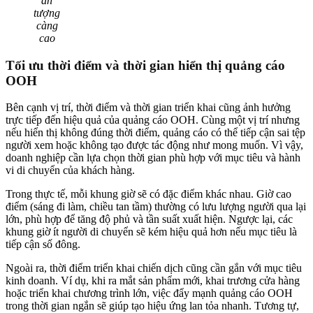
ấn
tượng
càng
cao
Tối ưu thời điểm và thời gian hiển thị q
uảng cáo
OOH
Bên cạnh vị trí, thời điểm và thời gian triển khai cũng ảnh hưởng
trực tiếp đến hiệu quả của quảng cáo OOH. Cùng một vị trí nhưng
nếu hiển thị không đúng thời điểm, quảng cáo có thể tiếp cận sai tệp
người xem hoặc không tạo được tác động như mong muốn. Vì vậy,
doanh nghiệp cần lựa chọn thời gian phù hợp với mục tiêu và hành
vi di chuyển của khách hàng.
Trong thực tế, mỗi khung giờ sẽ có đặc điểm khác nhau. Giờ cao
điểm (sáng đi làm, chiều tan tầm) thường có lưu lượng người qua lại
lớn, phù hợp để tăng độ phủ và tần suất xuất hiện. Ngược lại, các
khung giờ ít người di chuyển sẽ kém hiệu quả hơn nếu mục tiêu là
tiếp cận số đông.
Ngoài ra, thời điểm triển khai chiến dịch cũng cần gắn với mục tiêu
kinh doanh. Ví dụ, khi ra mắt sản phẩm mới, khai trương cửa hàng
hoặc triển khai chương trình lớn, việc đẩy mạnh quảng cáo OOH
trong thời gian ngắn sẽ giúp tạo hiệu ứng lan tỏa nhanh. Tương tự,