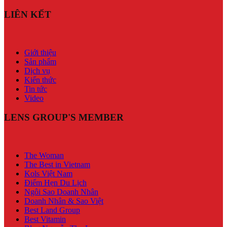
LIÊN KẾT
Giới thiệu
Sản phẩm
Dịch vụ
Kiến thức
Tin tức
Video
LENS GROUP'S MEMBER
The Woman
The Best in Vietnam
Kols Việt Nam
Điểm Hẹn Du Lịch
Ngôi Sao Doanh Nhân
Doanh Nhân & Sao Việt
Best Land Group
Best Vitamin