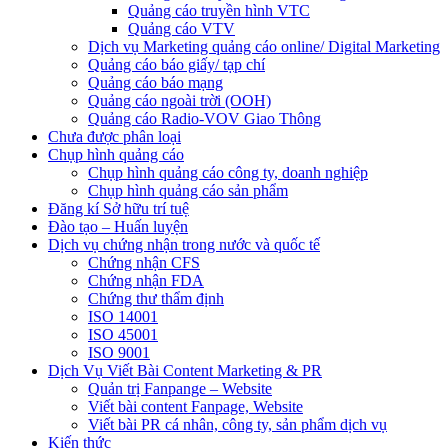
Quảng cáo truyền hình VTC
Quảng cáo VTV
Dịch vụ Marketing quảng cáo online/ Digital Marketing
Quảng cáo báo giấy/ tạp chí
Quảng cáo báo mạng
Quảng cáo ngoài trời (OOH)
Quảng cáo Radio-VOV Giao Thông
Chưa được phân loại
Chụp hình quảng cáo
Chụp hình quảng cáo công ty, doanh nghiệp
Chụp hình quảng cáo sản phẩm
Đăng kí Sở hữu trí tuệ
Đào tạo – Huấn luyện
Dịch vụ chứng nhận trong nước và quốc tế
Chứng nhận CFS
Chứng nhận FDA
Chứng thư thẩm định
ISO 14001
ISO 45001
ISO 9001
Dịch Vụ Viết Bài Content Marketing & PR
Quản trị Fanpange – Website
Viết bài content Fanpage, Website
Viết bài PR cá nhân, công ty, sản phẩm dịch vụ
Kiến thức