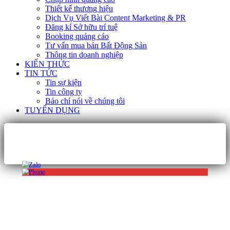
Thiết kế thương hiệu
Dịch Vụ Viết Bài Content Marketing & PR
Đăng kí Sở hữu trí tuệ
Booking quảng cáo
Tư vấn mua bán Bất Động Sản
Thông tin doanh nghiệp
KIẾN THỨC
TIN TỨC
Tin sự kiện
Tin công ty
Báo chí nói về chúng tôi
TUYỂN DỤNG