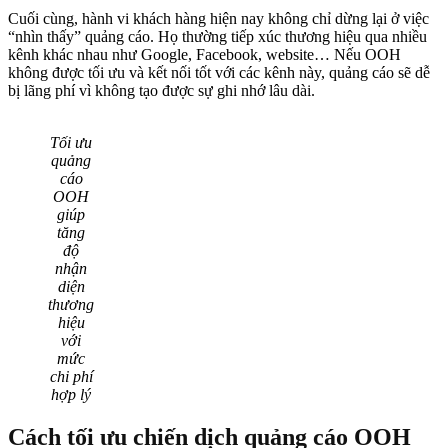
Cuối cùng, hành vi khách hàng hiện nay không chỉ dừng lại ở việc
“nhìn thấy” quảng cáo. Họ thường tiếp xúc thương hiệu qua nhiều
kênh khác nhau như Google, Facebook, website… Nếu OOH
không được tối ưu và kết nối tốt với các kênh này, quảng cáo sẽ dễ
bị lãng phí vì không tạo được sự ghi nhớ lâu dài.
Tối ưu
quảng
cáo
OOH
giúp
tăng
độ
nhận
diện
thương
hiệu
với
mức
chi phí
hợp lý
Cách tối ưu chiến dịch quảng cáo OOH