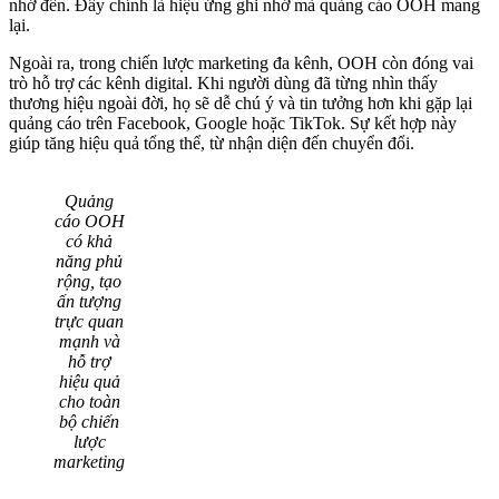
nhớ đến. Đây chính là hiệu ứng ghi nhớ mà quảng cáo OOH mang
lại.
Ngoài ra, trong chiến lược marketing đa kênh, OOH còn đóng vai
trò hỗ trợ các kênh digital. Khi người dùng đã từng nhìn thấy
thương hiệu ngoài đời, họ sẽ dễ chú ý và tin tưởng hơn khi gặp lại
quảng cáo trên Facebook, Google hoặc TikTok. Sự kết hợp này
giúp tăng hiệu quả tổng thể, từ nhận diện đến chuyển đổi.
Quảng
cáo OOH
có khả
năng phủ
rộng, tạo
ấn tượng
trực quan
mạnh và
hỗ trợ
hiệu quả
cho toàn
bộ chiến
lược
marketing