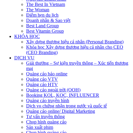
The Best In Vietnam
The Woman
Điểm hẹn du lịch
Doanh nhân & Sao việt
Best Land Group
Best Vitamin Group
KHÓA HỌC
Xây dựng thương hiệu cá nhân (Personal Branding)
Khóa học Xây dựng thương hiệu cá nhân cho CEO
(CEO Branding)
DỊCH VỤ
Giải thưởng – Sự kiện truyền thông – Xúc tiến thương
mại
Quảng cáo báo online
Quảng cáo VTV
Quảng cáo HTV
Quảng cáo ngoài trời (OOH)
Booking KOL, KOC, INFLUENCER
Quảng cáo truyền hình
Dịch vụ chứng nhận trong nước và quốc tế
Quảng cáo online/ Digital Marketing
Tư vấn truyền thông
Chụp hình quảng cáo
Sản xuất phim
Chụp hình quảng cáo