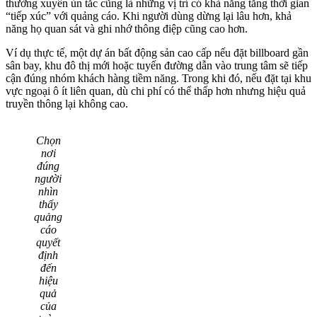
thường xuyên ùn tắc cũng là những vị trí có khả năng tăng thời gian
“tiếp xúc” với quảng cáo. Khi người dùng dừng lại lâu hơn, khả
năng họ quan sát và ghi nhớ thông điệp cũng cao hơn.
Ví dụ thực tế, một dự án bất động sản cao cấp nếu đặt billboard gần
sân bay, khu đô thị mới hoặc tuyến đường dẫn vào trung tâm sẽ tiếp
cận đúng nhóm khách hàng tiềm năng. Trong khi đó, nếu đặt tại khu
vực ngoại ô ít liên quan, dù chi phí có thể thấp hơn nhưng hiệu quả
truyền thông lại không cao.
Chọn
nơi
đúng
người
nhìn
thấy
quảng
cáo
quyết
định
đến
hiệu
quả
của