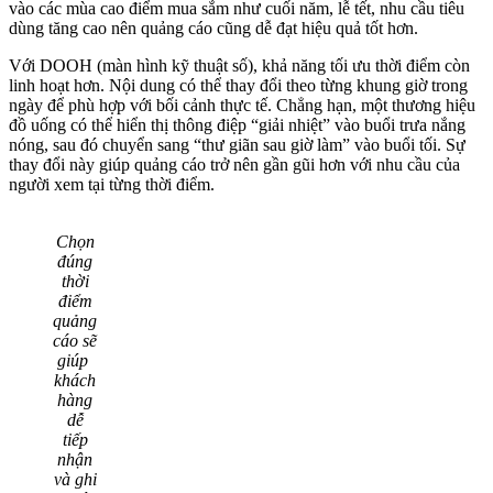
vào các mùa cao điểm mua sắm như cuối năm, lễ tết, nhu cầu tiêu
dùng tăng cao nên quảng cáo cũng dễ đạt hiệu quả tốt hơn.
Với DOOH (màn hình kỹ thuật số), khả năng tối ưu thời điểm còn
linh hoạt hơn. Nội dung có thể thay đổi theo từng khung giờ trong
ngày để phù hợp với bối cảnh thực tế. Chẳng hạn, một thương hiệu
đồ uống có thể hiển thị thông điệp “giải nhiệt” vào buổi trưa nắng
nóng, sau đó chuyển sang “thư giãn sau giờ làm” vào buổi tối. Sự
thay đổi này giúp quảng cáo trở nên gần gũi hơn với nhu cầu của
người xem tại từng thời điểm.
Chọn
đúng
thời
điểm
quảng
cáo sẽ
giúp
khách
hàng
dễ
tiếp
nhận
và ghi