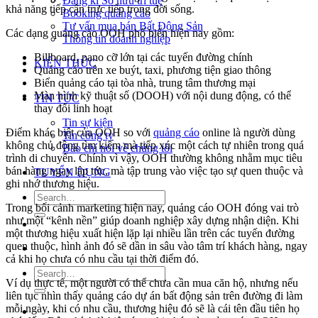
Đăng kí Sở hữu trí tuệ
khả năng tiếp cận trực tiếp trong đời sống.
Booking quảng cáo
Tư vấn mua bán Bất Động Sản
Các dạng quảng cáo OOH phổ biến hiện nay gồm:
Thông tin doanh nghiệp
Billboard, pano cỡ lớn tại các tuyến đường chính
KIẾN THỨC
Quảng cáo trên xe buýt, taxi, phương tiện giao thông
Biển quảng cáo tại tòa nhà, trung tâm thương mại
Màn hình kỹ thuật số (DOOH) với nội dung động, có thể
TIN TỨC
thay đổi linh hoạt
Tin sự kiện
Điểm khác biệt của OOH so với
quảng cáo
online là người dùng
Tin công ty
không chủ động tìm kiếm mà tiếp xúc một cách tự nhiên trong quá
Báo chí nói về chúng tôi
trình di chuyển. Chính vì vậy, OOH thường không nhằm mục tiêu
bán hàng ngay lập tức, mà tập trung vào việc tạo sự quen thuộc và
TUYỂN DỤNG
ghi nhớ thương hiệu.
Trong bối cảnh marketing hiện nay, quảng cáo OOH đóng vai trò
như một “kênh nền” giúp doanh nghiệp xây dựng nhận diện. Khi
một thương hiệu xuất hiện lặp lại nhiều lần trên các tuyến đường
quen thuộc, hình ảnh đó sẽ dần in sâu vào tâm trí khách hàng, ngay
cả khi họ chưa có nhu cầu tại thời điểm đó.
Ví dụ thực tế, một người có thể chưa cần mua căn hộ, nhưng nếu
liên tục nhìn thấy quảng cáo dự án bất động sản trên đường đi làm
mỗi ngày, khi có nhu cầu, thương hiệu đó sẽ là cái tên đầu tiên họ