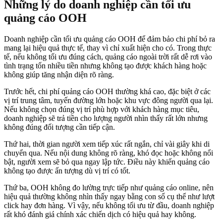
Những lý do doanh nghiệp cần tối ưu
quảng cáo OOH
Doanh nghiệp cần tối ưu quảng cáo OOH để đảm bảo chi phí bỏ ra
mang lại hiệu quả thực tế, thay vì chỉ xuất hiện cho có. Trong thực
tế, nếu không tối ưu đúng cách, quảng cáo ngoài trời rất dễ rơi vào
tình trạng tốn nhiều tiền nhưng không tạo được khách hàng hoặc
không giúp tăng nhận diện rõ ràng.
Trước hết, chi phí quảng cáo OOH thường khá cao, đặc biệt ở các
vị trí trung tâm, tuyến đường lớn hoặc khu vực đông người qua lại.
Nếu không chọn đúng vị trí phù hợp với khách hàng mục tiêu,
doanh nghiệp sẽ trả tiền cho lượng người nhìn thấy rất lớn nhưng
không đúng đối tượng cần tiếp cận.
Thứ hai, thời gian người xem tiếp xúc rất ngắn, chỉ vài giây khi di
chuyển qua. Nếu nội dung không rõ ràng, khó đọc hoặc không nổi
bật, người xem sẽ bỏ qua ngay lập tức. Điều này khiến quảng cáo
không tạo được ấn tượng dù vị trí có tốt.
Thứ ba, OOH không đo lường trực tiếp như quảng cáo online, nên
hiệu quả thường không nhìn thấy ngay bằng con số cụ thể như lượt
click hay đơn hàng. Vì vậy, nếu không tối ưu từ đầu, doanh nghiệp
rất khó đánh giá chính xác chiến dịch có hiệu quả hay không.