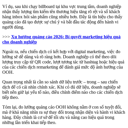
Ví dụ, sau khi chạy billboard tại khu vực trung tâm, doanh nghiệp
nhận thấy lượng tìm kiếm tên thương hiệu tăng rõ rệt và số khách
hàng inbox hỏi sản phẩm cũng nhiều hơn. Đây là tín hiệu cho thấy
quảng cáo đã tạo được sự chú ý và bắt đầu tác động đến hành vi
người dùng.
>>>
Xu hướng quảng cáo 2026: Bí quyết marketing hiệu quả
cho doanh nghiệp
Ngoài ra, nếu chiến dịch có kết hợp với digital marketing, việc đo
lường sẽ dễ dàng và rõ ràng hơn. Doanh nghiệp có thể theo dõi
lượng truy cập từ QR code, lượt tương tác từ hashtag hoặc hiệu quả
của các chiến dịch remarketing để đánh giá mức độ ảnh hưởng của
OOH.
Quan trọng nhất là cần so sánh dữ liệu trước – trong – sau chiến
dịch để có cái nhìn chính xác. Khi có đủ dữ liệu, doanh nghiệp sẽ
biết nên giữ lại yếu tố nào, điều chỉnh điểm nào cho các chiến dịch
tiếp theo.
Tóm lại, đo lường quảng cáo OOH không nằm ở con số tuyệt đối,
mà ở khả năng nhìn ra sự thay đổi trong nhận diện và hành vi khách
hàng. Đây chính là cơ sở để tối ưu và nâng cao hiệu quả trong
những lần triển khai tiếp theo.