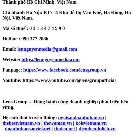
Thành phố Hồ Chí Minh, Việt Nam.
Chi nhánh Hà Nội: BT7- 4 Khu đô thị Văn Khê, Hà Đông, Hà
Nội, Việt Nam.
Mã số thuế : 0 3 1 3 4 7 4 5 9 0
Hotline : 090 377 2086
Email:
lennguyenmedia@gmail.com
Website:
https://lennguyenmedia.com
Fanpage:
https://www.facebook.com/lensgroup.vn
Youtube: https://www.youtube.com/@lensgroupofficial
Lens Group
–
Đồng hành cùng doanh nghiệp phát triển bền
vững.
Hệ sinh thái truyền thông:
ngoisaodoanhnhan.vn
|
thebestvietnam.vn
|
thewoman.vn
|
kolsvietnam.vn
|
doanhnhansaoviet.net
|
thulen.net
|
diemhendulich.vn