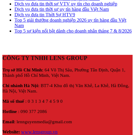
Dịch vụ đưa tin thời sự VTV uy tín cho doanh nghiệp
Dịch vụ đưa tin thời sự uy tín hàng đầu Việt Nam
Dịch vụ đưa tin Thời Sự HTV9
Top 5 giải thưởng doanh nghiệp 2026 uy tín hàng đầu Việt
Nam
Top 5 sự kiện nổi bật dành cho doanh nhân tháng 7 & 8/2026
CÔNG TY TNHH LENS GROUP
Trụ sở Hồ Chí Minh:
64 Võ Thị Sáu, Phường Tân Định, Quận 1,
Thành phố Hồ Chí Minh, Việt Nam.
Chi nhánh Hà Nội:
BT7-4 Khu đô thị Văn Khê, La Khê, Hà Đông,
Hà Nội,
Việt Nam.
Mã số thuế
: 0 3 1 3 4 7 4 5 9 0
Hotline
: 090 377 2086
Email
: lennguyenmedia@gmail.com
Website:
www.lensgroup.vn