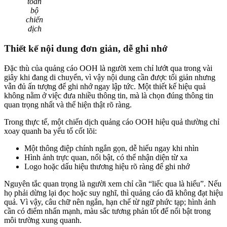
toàn
bộ
chiến
dịch
Thiết kế nội dung đơn giản, dễ ghi nhớ
Đặc thù của quảng cáo OOH là người xem chỉ lướt qua trong vài
giây khi đang di chuyển, vì vậy nội dung cần được tối giản nhưng
vẫn đủ ấn tượng để ghi nhớ ngay lập tức. Một thiết kế hiệu quả
không nằm ở việc đưa nhiều thông tin, mà là chọn đúng thông tin
quan trọng nhất và thể hiện thật rõ ràng.
Trong thực tế, một chiến dịch quảng cáo OOH hiệu quả thường chỉ
xoay quanh ba yếu tố cốt lõi:
Một thông điệp chính ngắn gọn, dễ hiểu ngay khi nhìn
Hình ảnh trực quan, nổi bật, có thể nhận diện từ xa
Logo hoặc dấu hiệu thương hiệu rõ ràng để ghi nhớ
Nguyên tắc quan trọng là người xem chỉ cần “liếc qua là hiểu”. Nếu
họ phải dừng lại đọc hoặc suy nghĩ, thì quảng cáo đã không đạt hiệu
quả. Vì vậy, câu chữ nên ngắn, hạn chế từ ngữ phức tạp; hình ảnh
cần có điểm nhấn mạnh, màu sắc tương phản tốt để nổi bật trong
môi trường xung quanh.