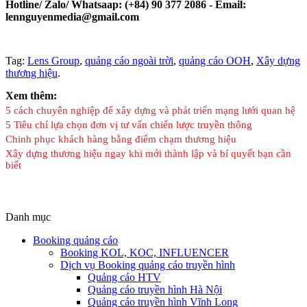
Hotline/ Zalo/ Whatsaap: (+84) 90 377 2086 - Email:
lennguyenmedia@gmail.com
Tag:
Lens Group
,
quảng cáo ngoài trời
,
quảng cáo OOH
,
Xây dựng
thương hiệu
.
Xem thêm:
5 cách chuyên nghiệp để xây dựng và phát triển mạng lưới quan hệ
5 Tiêu chí lựa chọn đơn vị tư vấn chiến lược truyền thông
Chinh phục khách hàng bằng điểm chạm thương hiệu
Xây dựng thương hiệu ngay khi mới thành lập và bí quyết bạn cần
biết
Danh mục
Booking quảng cáo
Booking KOL, KOC, INFLUENCER
Dịch vụ Booking quảng cáo truyền hình
Quảng cáo HTV
Quảng cáo truyền hình Hà Nội
Quảng cáo truyền hình Vĩnh Long