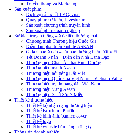
Truyền thông và Marketing
Sản xuất phim
Dịch vụ sản xuất TVC, viral
Quay phim sự kiện, Livestream…
Sản xuất chương trình truyền hình
Sản xuất phim doanh nghiệp
Sự kiện truyền thông – Xúc tiến thương mại
Chương trình Thương hiệu Quốc Gia
Diễn đàn phát triển kinh tế ASEAN
Gala Chào Xuân – Tự hào thương hiệu Đất Việt
Tết Doanh Nhân – Diễn đàn Nhà Lãnh Đạo
Thương hiệu Châu Á Thái Bình Dương
Thương hiệu mạnh Asean
Thương hiệu nổi tiếng Đất Việt
Thương hiệu Quốc Gia Việt Nam – Vietnam Value
Thương hiệu uy tín hàng đầu Việt Nam
Thương hiệu Vàng Asean
Thương hiệu Xuất Sắc 3 Miền
Thiết kế thương hiệu
Thiết kế bộ nhận dạng thương hiệu
Thiết kế Brochure, Profile
Thiết kế hình ảnh, banner, cover
Thiết kế logo
Thiết kế website bán hàng, công ty
Thông tin doanh nghiệp