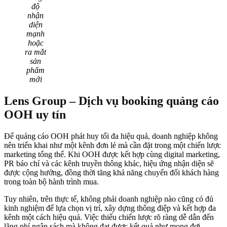
độ
nhận
diện
mạnh
hoặc
ra mắt
sản
phẩm
mới
Lens Group – Dịch vụ booking quảng cáo
OOH uy tín
Để quảng cáo OOH phát huy tối đa hiệu quả, doanh nghiệp không
nên triển khai như một kênh đơn lẻ mà cần đặt trong một chiến lược
marketing tổng thể. Khi OOH được kết hợp cùng digital marketing,
PR báo chí và các kênh truyền thông khác, hiệu ứng nhận diện sẽ
được cộng hưởng, đồng thời tăng khả năng chuyển đổi khách hàng
trong toàn bộ hành trình mua.
Tuy nhiên, trên thực tế, không phải doanh nghiệp nào cũng có đủ
kinh nghiệm để lựa chọn vị trí, xây dựng thông điệp và kết hợp đa
kênh một cách hiệu quả. Việc thiếu chiến lược rõ ràng dễ dẫn đến
lãng phí ngân sách mà không đạt được kết quả như mong đợi.