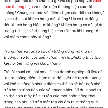
tôi đi qua mỗi điểm chạm là gì? Nó có phù hợp với
chiến
lược thương hiệu
và nhận diện thương hiệu của tôi
không? Chúng có khác với điểm chạm của đối thủ không?
Nó có thu hút khách hàng mới không? Nó có tác động
đến khách hàng hiện tại không? Khách hàng có để lại ấn
tượng tích cực về thương hiệu của tôi sau khi tương tác
với điểm chạm này không?
Trung thực và tạo ra các ấn tượng đúng với giá trị
thương hiệu tại các điểm chạm mới là phương thức tạo
kết nối bền vững với khách hàng.
Trả lời chuỗi câu hỏi này sẽ cho doanh nghiệp dữ liệu để
tạo ra những điểm chạm mới, đặc biệt để tạo ấn tượng
với khách hàng ở những điểm có thể họ sẽ bất ngờ nhất
trên hành trình tiếp xúc với thương hiệu. Ví dụ, người ta
có thể nhìn thấy bộ sưu tập của một nhãn hàng thời
trang cho phụ nữ trên một tạp chí ẩm thực thông qua
việc tài trợ trang phục biểu diễn tại một sự kiện ẩm thực