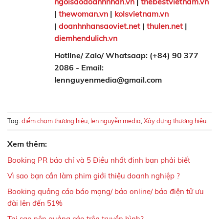
ngoisaodoanhnhan.vn
|
thebestvietnam.vn
|
thewoman.vn
|
kolsvietnam.vn
|
doanhnhansaoviet.net
|
thulen.net
|
diemhendulich.vn
Hotline/ Zalo/ Whatsaap: (+84) 90 377
2086 - Email:
lennguyenmedia@gmail.com
Tag:
điểm chạm thương hiệu
,
len nguyễn media
,
Xây dựng thương hiệu
.
Xem thêm:
Booking PR báo chí và 5 Điều nhất định bạn phải biết
Vì sao bạn cần làm phim giới thiệu doanh nghiệp ?
Booking quảng cáo báo mạng/ báo online/ báo điện tử ưu
đãi lên đến 51%
Tại sao nên quảng cáo trên truyền hình?