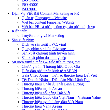
ISO 14001
ISO 45001
ISO 9001
Dịch Vụ Viết Bài Content Marketing & PR
Quản trị Fanpange – Website
Viết bài content Fanpage, Website
Viết bài PR cá nhân, công ty, sản phẩm dịch vụ
Kiến thức
Truyền thông và Marketing
Sản xuất phim
Dịch vụ sản xuất TVC, viral
Quay phim sự kiện, Livestream…
Sản xuất chương trình truyền hình
Sản xuất phim doanh nghiệp
Sự kiện truyền thông – Xúc tiến thương mại
Chương trình Thương hiệu Quốc Gia
Diễn đàn phát triển kinh tế ASEAN
Gala Chào Xuân – Tự hào thương hiệu Đất Việt
Tết Doanh Nhân – Diễn đàn Nhà Lãnh Đạo
Thương hiệu Châu Á Thái Bình Dương
Thương hiệu mạnh Asean
Thương hiệu nổi tiếng Đất Việt
Thương hiệu Quốc Gia Việt Nam – Vietnam Value
Thương hiệu uy tín hàng đầu Việt Nam
Thương hiệu Vàng Asean