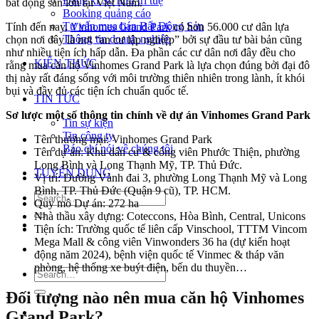
Đăng kí Sở hữu trí tuệ
bất động sản lớn tại Việt Nam.
Booking quảng cáo
Tư vấn mua bán Bất Động Sản
Tính đến nay,
Vinhomes Grand Park
có hơn 56.000 cư dân lựa
Thông tin doanh nghiệp
chọn nơi đây là nơi “an cư lập nghiệp” bởi sự đầu tư bài bản cũng
như nhiều tiện ích hấp dẫn. Đa phần các cư dân nơi đây đều cho
KIẾN THỨC
rằng mua căn hộ Vinhomes Grand Park là lựa chọn đúng bởi đại đô
thị này rất đáng sống với môi trường thiên nhiên trong lành, ít khói
bụi và đầy đủ các tiện ích chuẩn quốc tế.
TIN TỨC
Sơ lược một số thông tin chính về dự án Vinhomes Grand Park
Tin sự kiện
Tin công ty
Tên thương mại: Vinhomes Grand Park
Báo chí nói về chúng tôi
Tên dự án: Khu dân cư & công viên Phước Thiện, phường
Long Bình và Long Thạnh Mỹ, TP. Thủ Đức.
TUYỂN DỤNG
Vị trí: Đường Vành đai 3, phường Long Thạnh Mỹ và Long
Bình, TP. Thủ Đức (Quận 9 cũ), TP. HCM.
Quy mô Dự án: 272 ha
Nhà thầu xây dựng: Coteccons, Hòa Bình, Central, Unicons
Tiện ích: Trường quốc tế liên cấp Vinschool, TTTM Vincom
Mega Mall & công viên Vinwonders 36 ha (dự kiến hoạt
động năm 2024), bệnh viện quốc tế Vinmec & tháp văn
phòng, hệ thống xe buýt điện, bến du thuyền…
Đối tượng nào nên mua căn hộ Vinhomes
Grand Park?