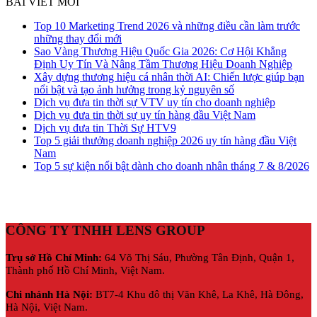
BÀI VIẾT MỚI
Top 10 Marketing Trend 2026 và những điều cần làm trước
những thay đổi mới
Sao Vàng Thương Hiệu Quốc Gia 2026: Cơ Hội Khẳng
Định Uy Tín Và Nâng Tầm Thương Hiệu Doanh Nghiệp
Xây dựng thương hiệu cá nhân thời AI: Chiến lược giúp bạn
nổi bật và tạo ảnh hưởng trong kỷ nguyên số
Dịch vụ đưa tin thời sự VTV uy tín cho doanh nghiệp
Dịch vụ đưa tin thời sự uy tín hàng đầu Việt Nam
Dịch vụ đưa tin Thời Sự HTV9
Top 5 giải thưởng doanh nghiệp 2026 uy tín hàng đầu Việt
Nam
Top 5 sự kiện nổi bật dành cho doanh nhân tháng 7 & 8/2026
CÔNG TY TNHH LENS GROUP
Trụ sở Hồ Chí Minh:
64 Võ Thị Sáu, Phường Tân Định, Quận 1,
Thành phố Hồ Chí Minh, Việt Nam.
Chi nhánh Hà Nội:
BT7-4 Khu đô thị Văn Khê, La Khê, Hà Đông,
Hà Nội,
Việt Nam.