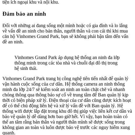
tiện ích ngoại khu và nội khu.
Đảm bảo an ninh
Đối với những ai đang sống một mình hoặc có gia đình và lo lắng
về vấn đề an ninh cho bản thân, người thân và con cái thì khi mua
căn hộ Vinhomes Grand Park, bạn sẽ không phải bận tâm đến vấn
đề an ninh.
Vinhomes Grand Park áp dụng hệ thống an ninh đa lớp
thông minh trong các tòa nhà và chuỗi đại đô thị trong
hệ sinh thái.
Vinhomes Grand Park trang bị công nghệ tiên tiến nhất để quản lý
vận hành cuộc sống của cư dân. Hệ thống camera an ninh thông
minh đa lớp 24/7 sẽ kiểm soát an ninh an toàn chặt chẽ và nhanh
chóng thông qua thông báo sự cố về trung tâm để Ban quản lý kịp
thời có biện pháp xử lý. Điện thoại của cư dân cũng được kích hoạt
để có thể chủ động liên hệ và xử lý vấn đề với Ban quản lý. Hệ
thống wifi được lắp đặt trong khu đô thị giúp việc liên kết cư dân và
bảo vệ quản lý dễ dàng hơn bao giờ hết. Vì vậy, bạn hoàn toàn có
thể an tâm rằng bản thân và người thân mình sẽ được sống trong
không gian an toàn và luôn được bảo vệ trước các nguy hiểm xung
quanh.