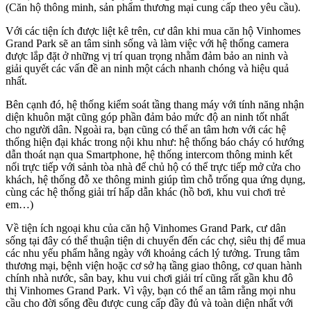
(Căn hộ thông minh, sản phẩm thương mại cung cấp theo yêu cầu).
Với các tiện ích được liệt kê trên, cư dân khi mua căn hộ Vinhomes
Grand Park sẽ an tâm sinh sống và làm việc với hệ thống camera
được lắp đặt ở những vị trí quan trọng nhằm đảm bảo an ninh và
giải quyết các vấn đề an ninh một cách nhanh chóng và hiệu quả
nhất.
Bên cạnh đó, hệ thống kiểm soát tầng thang máy với tính năng nhận
diện khuôn mặt cũng góp phần đảm bảo mức độ an ninh tốt nhất
cho người dân. Ngoài ra, bạn cũng có thể an tâm hơn với các hệ
thống hiện đại khác trong nội khu như: hệ thống báo cháy có hướng
dẫn thoát nạn qua Smartphone, hệ thống intercom thông minh kết
nối trực tiếp với sảnh tòa nhà để chủ hộ có thể trực tiếp mở cửa cho
khách, hệ thống đỗ xe thông minh giúp tìm chỗ trống qua ứng dụng,
cùng các hệ thống giải trí hấp dẫn khác (hồ bơi, khu vui chơi trẻ
em…)
Về tiện ích ngoại khu của căn hộ Vinhomes Grand Park, cư dân
sống tại đây có thể thuận tiện di chuyển đến các chợ, siêu thị để mua
các nhu yếu phẩm hằng ngày với khoảng cách lý tưởng. Trung tâm
thương mại, bệnh viện hoặc cơ sở hạ tầng giao thông, cơ quan hành
chính nhà nước, sân bay, khu vui chơi giải trí cũng rất gần khu đô
thị Vinhomes Grand Park. Vì vậy, bạn có thể an tâm rằng mọi nhu
cầu cho đời sống đều được cung cấp đầy đủ và toàn diện nhất với