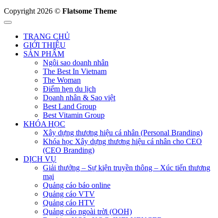
Copyright 2026 ©
Flatsome Theme
TRANG CHỦ
GIỚI THIỆU
SẢN PHẨM
Ngôi sao doanh nhân
The Best In Vietnam
The Woman
Điểm hẹn du lịch
Doanh nhân & Sao việt
Best Land Group
Best Vitamin Group
KHÓA HỌC
Xây dựng thương hiệu cá nhân (Personal Branding)
Khóa học Xây dựng thương hiệu cá nhân cho CEO
(CEO Branding)
DỊCH VỤ
Giải thưởng – Sự kiện truyền thông – Xúc tiến thương
mại
Quảng cáo báo online
Quảng cáo VTV
Quảng cáo HTV
Quảng cáo ngoài trời (OOH)