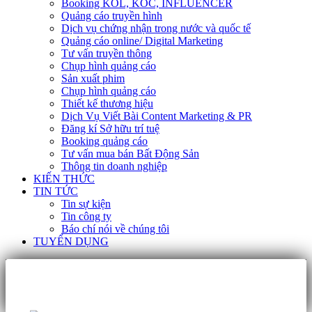
Booking KOL, KOC, INFLUENCER
Quảng cáo truyền hình
Dịch vụ chứng nhận trong nước và quốc tế
Quảng cáo online/ Digital Marketing
Tư vấn truyền thông
Chụp hình quảng cáo
Sản xuất phim
Chụp hình quảng cáo
Thiết kế thương hiệu
Dịch Vụ Viết Bài Content Marketing & PR
Đăng kí Sở hữu trí tuệ
Booking quảng cáo
Tư vấn mua bán Bất Động Sản
Thông tin doanh nghiệp
KIẾN THỨC
TIN TỨC
Tin sự kiện
Tin công ty
Báo chí nói về chúng tôi
TUYỂN DỤNG