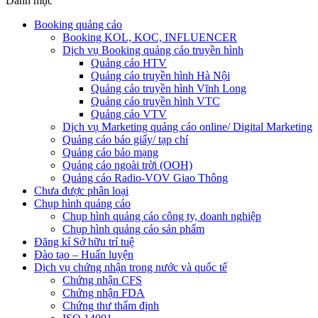
Danh mục
Booking quảng cáo
Booking KOL, KOC, INFLUENCER
Dịch vụ Booking quảng cáo truyền hình
Quảng cáo HTV
Quảng cáo truyền hình Hà Nội
Quảng cáo truyền hình Vĩnh Long
Quảng cáo truyền hình VTC
Quảng cáo VTV
Dịch vụ Marketing quảng cáo online/ Digital Marketing
Quảng cáo báo giấy/ tạp chí
Quảng cáo báo mạng
Quảng cáo ngoài trời (OOH)
Quảng cáo Radio-VOV Giao Thông
Chưa được phân loại
Chụp hình quảng cáo
Chụp hình quảng cáo công ty, doanh nghiệp
Chụp hình quảng cáo sản phẩm
Đăng kí Sở hữu trí tuệ
Đào tạo – Huấn luyện
Dịch vụ chứng nhận trong nước và quốc tế
Chứng nhận CFS
Chứng nhận FDA
Chứng thư thẩm định