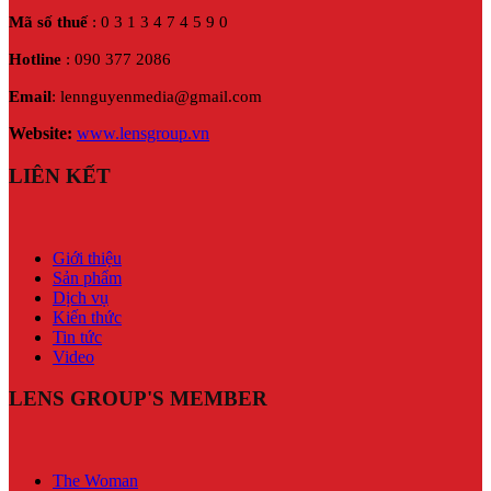
Mã số thuế
: 0 3 1 3 4 7 4 5 9 0
Hotline
: 090 377 2086
Email
: lennguyenmedia@gmail.com
Website:
www.lensgroup.vn
LIÊN KẾT
Giới thiệu
Sản phẩm
Dịch vụ
Kiến thức
Tin tức
Video
LENS GROUP'S MEMBER
The Woman