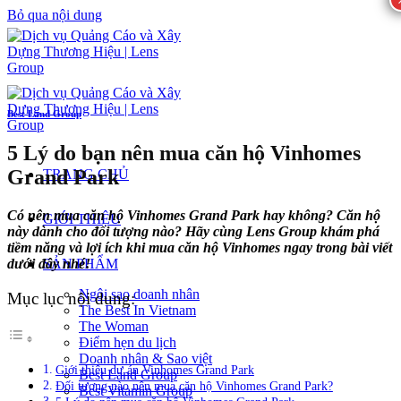
Bỏ qua nội dung
Best Land Group
5 Lý do bạn nên mua căn hộ Vinhomes
Grand Park
TRANG CHỦ
Có nên mua căn hộ Vinhomes Grand Park hay không? Căn hộ
GIỚI THIỆU
này dành cho đối tượng nào? Hãy cùng Lens Group khám phá
tiềm năng và lợi ích khi mua căn hộ Vinhomes ngay trong bài viết
dưới đây nhé!
SẢN PHẨM
Ngôi sao doanh nhân
Mục lục nội dung:
The Best In Vietnam
The Woman
Điểm hẹn du lịch
Doanh nhân & Sao việt
Giới thiệu dự án Vinhomes Grand Park
Best Land Group
Đối tượng nào nên mua căn hộ Vinhomes Grand Park?
Best Vitamin Group