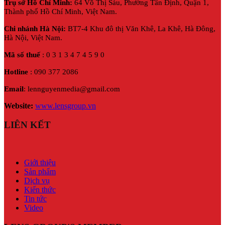
Trụ sở Hồ Chí Minh:
64 Võ Thị Sáu, Phường Tân Định, Quận 1,
Thành phố Hồ Chí Minh, Việt Nam.
Chi nhánh Hà Nội:
BT7-4 Khu đô thị Văn Khê, La Khê, Hà Đông,
Hà Nội,
Việt Nam.
Mã số thuế
: 0 3 1 3 4 7 4 5 9 0
Hotline
: 090 377 2086
Email
: lennguyenmedia@gmail.com
Website:
www.lensgroup.vn
LIÊN KẾT
Giới thiệu
Sản phẩm
Dịch vụ
Kiến thức
Tin tức
Video