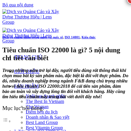
Bỏ qua nội dung
Dịch vụ chứng nhận trong nước và quốc tế
,
ISO 14001
,
Kiến thức
Tiêu chuẩn ISO 22000 là gì? 5 nội dung
chi tiết cần biết
TRANG CHỦ
Trong những năm trở lại đây, người tiêu dùng rất thông thái khi
GIỚI THIỆU
chọn mua bất kỳ sản phẩm nào, đặc biệt là đối với thực phẩm. Do
đó, nhiều doanh nghiệp trong ngành F&B đang chú trọng nhiều
hơn về tiêu chuẩn ISO 22000:2018 để cải tiến sản phẩm, đảm
SẢN PHẨM
bảo an toàn và xây dựng lòng tin đối với khách hàng. Hãy cùng
Ngôi sao doanh nhân
tìm hiểu tiêu chuẩn này trong bài viết dưới đây nhé!
The Best In Vietnam
The Woman
Mục lục nội dung:
Điểm hẹn du lịch
Doanh nhân & Sao việt
Best Land Group
Best Vitamin Group