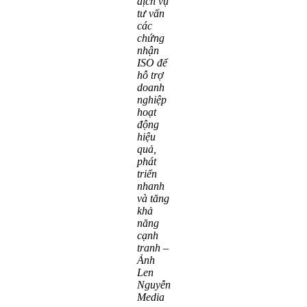
dịch vụ
tư vấn
các
chứng
nhận
ISO để
hỗ trợ
doanh
nghiệp
hoạt
động
hiệu
quả,
phát
triển
nhanh
và tăng
khả
năng
cạnh
tranh –
Ảnh
Len
Nguyễn
Media