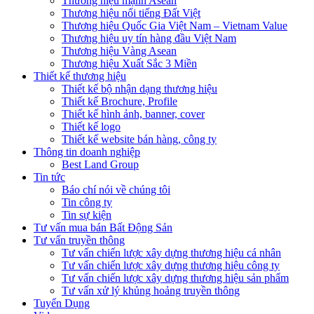
Thương hiệu mạnh Asean
Thương hiệu nổi tiếng Đất Việt
Thương hiệu Quốc Gia Việt Nam – Vietnam Value
Thương hiệu uy tín hàng đầu Việt Nam
Thương hiệu Vàng Asean
Thương hiệu Xuất Sắc 3 Miền
Thiết kế thương hiệu
Thiết kế bộ nhận dạng thương hiệu
Thiết kế Brochure, Profile
Thiết kế hình ảnh, banner, cover
Thiết kế logo
Thiết kế website bán hàng, công ty
Thông tin doanh nghiệp
Best Land Group
Tin tức
Báo chí nói về chúng tôi
Tin công ty
Tin sự kiện
Tư vấn mua bán Bất Động Sản
Tư vấn truyền thông
Tư vấn chiến lược xây dựng thương hiệu cá nhân
Tư vấn chiến lược xây dựng thương hiệu công ty
Tư vấn chiến lược xây dựng thương hiệu sản phẩm
Tư vấn xử lý khủng hoảng truyền thông
Tuyển Dụng