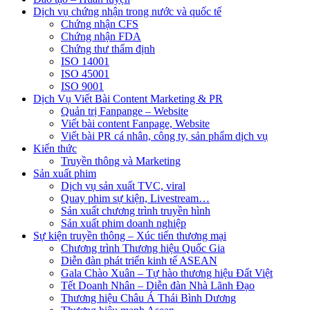
Dịch vụ chứng nhận trong nước và quốc tế
Chứng nhận CFS
Chứng nhận FDA
Chứng thư thẩm định
ISO 14001
ISO 45001
ISO 9001
Dịch Vụ Viết Bài Content Marketing & PR
Quản trị Fanpange – Website
Viết bài content Fanpage, Website
Viết bài PR cá nhân, công ty, sản phẩm dịch vụ
Kiến thức
Truyền thông và Marketing
Sản xuất phim
Dịch vụ sản xuất TVC, viral
Quay phim sự kiện, Livestream…
Sản xuất chương trình truyền hình
Sản xuất phim doanh nghiệp
Sự kiện truyền thông – Xúc tiến thương mại
Chương trình Thương hiệu Quốc Gia
Diễn đàn phát triển kinh tế ASEAN
Gala Chào Xuân – Tự hào thương hiệu Đất Việt
Tết Doanh Nhân – Diễn đàn Nhà Lãnh Đạo
Thương hiệu Châu Á Thái Bình Dương