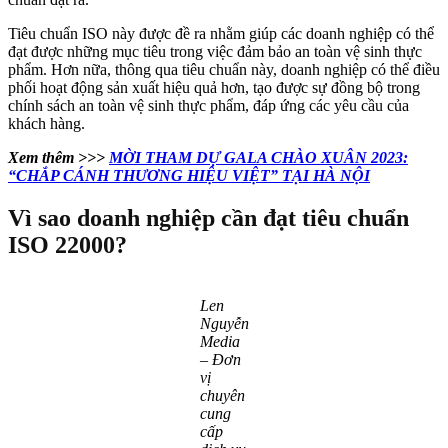
Tiêu chuẩn ISO này được đề ra nhằm giúp các doanh nghiệp có thể
đạt được những mục tiêu trong việc đảm bảo an toàn vệ sinh thực
phẩm. Hơn nữa, thông qua tiêu chuẩn này, doanh nghiệp có thể điều
phối hoạt động sản xuất hiệu quả hơn, tạo được sự đồng bộ trong
chính sách an toàn vệ sinh thực phẩm, đáp ứng các yêu cầu của
khách hàng.
Xem thêm >>>
MỜI THAM DỰ GALA CHÀO XUÂN 2023:
“CHẮP CÁNH THƯƠNG HIỆU VIỆT” TẠI HÀ NỘI
Vì sao doanh nghiệp cần đạt tiêu chuẩn
ISO 22000?
Len
Nguyễn
Media
– Đơn
vị
chuyên
cung
cấp