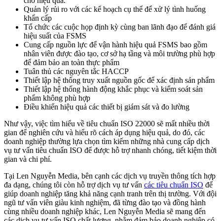
cho hiệu quả.
Quản lý rủi ro với các kế hoạch cụ thể để xử lý tình huống
khẩn cấp
Tổ chức các cuộc họp định kỳ cùng ban lãnh đạo để đánh giá
hiệu suất của FSMS
Cung cấp nguồn lực để vận hành hiệu quả FSMS bao gồm
nhân viên được đào tạo, cơ sở hạ tầng và môi trường phù hợp
để đảm bảo an toàn thực phẩm
Tuân thủ các nguyên tắc HACCP
Thiết lập hệ thống truy xuất nguồn gốc để xác định sản phẩm
Thiết lập hệ thống hành động khắc phục và kiểm soát sản
phẩm không phù hợp
Điều khiển hiệu quả các thiết bị giám sát và đo lường
Như vậy, việc tìm hiểu về tiêu chuẩn ISO 22000 sẽ mất nhiều thời
gian để nghiên cứu và hiểu rõ cách áp dụng hiệu quả, do đó, các
doanh nghiệp thường lựa chọn tìm kiếm những nhà cung cấp dịch
vụ tư vấn tiêu chuẩn ISO để được hỗ trợ nhanh chóng, tiết kiệm thời
gian và chi phí.
Tại Len Nguyễn Media, bên cạnh các dịch vụ truyền thông tích hợp
đa dạng, chúng tôi còn hỗ trợ dịch vụ tư vấn
các tiêu chuẩn ISO
để
giúp doanh nghiệp tăng khả năng cạnh tranh trên thị trường. Với đội
ngũ tư vấn viên giàu kinh nghiệm, đã từng đào tạo và đồng hành
cùng nhiều doanh nghiệp khác, Len Nguyễn Media sẽ mang đến
các dịch vụ tư vấn ISO chất lượng, nhằm đảm bảo doanh nghiệp có