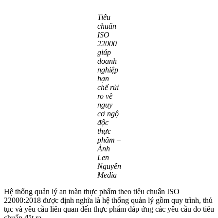
Tiêu
chuẩn
ISO
22000
giúp
doanh
nghiệp
hạn
chế rủi
ro về
nguy
cơ ngộ
độc
thực
phẩm –
Ảnh
Len
Nguyễn
Media
Hệ thống quản lý an toàn thực phẩm theo tiêu chuẩn ISO
22000:2018 được định nghĩa là hệ thống quản lý gồm quy trình, thủ
tục và yêu cầu liên quan đến thực phẩm đáp ứng các yêu cầu do tiêu
chuẩn đặt ra.