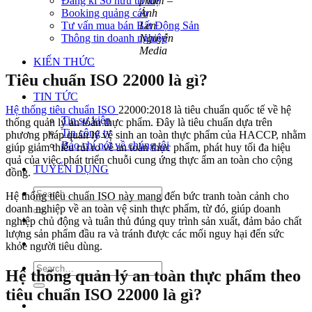
Đăng kí Sở hữu trí tuệ
phẩm –
Booking quảng cáo
Ảnh
Tư vấn mua bán Bất Động Sản
Len
Thông tin doanh nghiệp
Nguyễn
Media
KIẾN THỨC
Tiêu chuẩn ISO 22000 là gì?
TIN TỨC
Hệ thống tiêu chuẩn ISO
22000:2018 là tiêu chuẩn quốc tế về hệ
Tin sự kiện
thống quản lý an toàn thực phẩm. Đây là tiêu chuẩn dựa trên
Tin công ty
phương pháp quản lý vệ sinh an toàn thực phẩm của HACCP, nhằm
Báo chí nói về chúng tôi
giúp giảm thiểu rủi ro về an toàn thực phẩm, phát huy tối đa hiệu
quả của việc phát triển chuỗi cung ứng thực ẩm an toàn cho cộng
TUYỂN DỤNG
đồng.
Hệ thống tiêu chuẩn ISO này mang đến bức tranh toàn cảnh cho
doanh nghiệp về an toàn vệ sinh thực phẩm, từ đó, giúp doanh
nghiệp chủ động và tuân thủ đúng quy trình sản xuất, đảm bảo chất
lượng sản phẩm đầu ra và tránh được các mối nguy hại đến sức
khỏe người tiêu dùng.
Hệ thống quản lý an toàn thực phẩm theo
tiêu chuẩn ISO 22000 là gì?