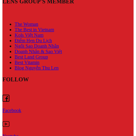
LENS GROUP'S MEMBER
The Woman
The Best in Vietnam
Kols Việt Nam
Điểm Hẹn Du Lịch
Ngôi Sao Doanh Nhân
Doanh Nhân & Sao Việt
Best Land Group
Best Vitamin
Blog Nguyễn Thu Len
FOLLOW
Facebook