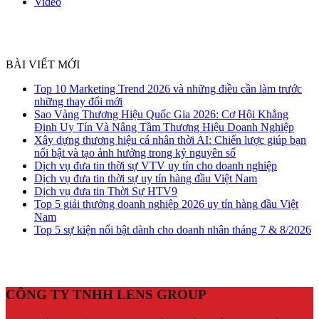
Video
BÀI VIẾT MỚI
Top 10 Marketing Trend 2026 và những điều cần làm trước
những thay đổi mới
Sao Vàng Thương Hiệu Quốc Gia 2026: Cơ Hội Khẳng
Định Uy Tín Và Nâng Tầm Thương Hiệu Doanh Nghiệp
Xây dựng thương hiệu cá nhân thời AI: Chiến lược giúp bạn
nổi bật và tạo ảnh hưởng trong kỷ nguyên số
Dịch vụ đưa tin thời sự VTV uy tín cho doanh nghiệp
Dịch vụ đưa tin thời sự uy tín hàng đầu Việt Nam
Dịch vụ đưa tin Thời Sự HTV9
Top 5 giải thưởng doanh nghiệp 2026 uy tín hàng đầu Việt
Nam
Top 5 sự kiện nổi bật dành cho doanh nhân tháng 7 & 8/2026
CÔNG TY TNHH LENS GROUP