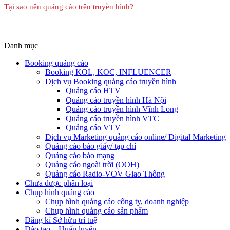
Tại sao nên quảng cáo trên truyền hình?
Danh mục
Booking quảng cáo
Booking KOL, KOC, INFLUENCER
Dịch vụ Booking quảng cáo truyền hình
Quảng cáo HTV
Quảng cáo truyền hình Hà Nội
Quảng cáo truyền hình Vĩnh Long
Quảng cáo truyền hình VTC
Quảng cáo VTV
Dịch vụ Marketing quảng cáo online/ Digital Marketing
Quảng cáo báo giấy/ tạp chí
Quảng cáo báo mạng
Quảng cáo ngoài trời (OOH)
Quảng cáo Radio-VOV Giao Thông
Chưa được phân loại
Chụp hình quảng cáo
Chụp hình quảng cáo công ty, doanh nghiệp
Chụp hình quảng cáo sản phẩm
Đăng kí Sở hữu trí tuệ
Đào tạo – Huấn luyện