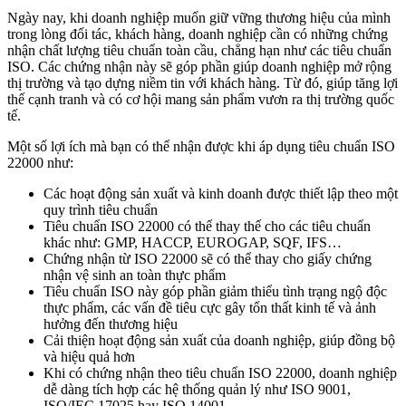
Ngày nay, khi doanh nghiệp muốn giữ vững thương hiệu của mình
trong lòng đối tác, khách hàng, doanh nghiệp cần có những chứng
nhận chất lượng tiêu chuẩn toàn cầu, chẳng hạn như các tiêu chuẩn
ISO. Các chứng nhận này sẽ góp phần giúp doanh nghiệp mở rộng
thị trường và tạo dựng niềm tin với khách hàng. Từ đó, giúp tăng lợi
thế cạnh tranh và có cơ hội mang sản phẩm vươn ra thị trường quốc
tế.
Một số lợi ích mà bạn có thể nhận được khi áp dụng tiêu chuẩn ISO
22000 như:
Các hoạt động sản xuất và kinh doanh được thiết lập theo một
quy trình tiêu chuẩn
Tiêu chuẩn ISO 22000 có thể thay thế cho các tiêu chuẩn
khác như: GMP, HACCP, EUROGAP, SQF, IFS…
Chứng nhận từ ISO 22000 sẽ có thể thay cho giấy chứng
nhận vệ sinh an toàn thực phẩm
Tiêu chuẩn ISO này góp phần giảm thiểu tình trạng ngộ độc
thực phẩm, các vấn đề tiêu cực gây tổn thất kinh tế và ảnh
hưởng đến thương hiệu
Cải thiện hoạt động sản xuất của doanh nghiệp, giúp đồng bộ
và hiệu quả hơn
Khi có chứng nhận theo tiêu chuẩn ISO 22000, doanh nghiệp
dễ dàng tích hợp các hệ thống quản lý như ISO 9001,
ISO/IEC 17025 hay ISO 14001