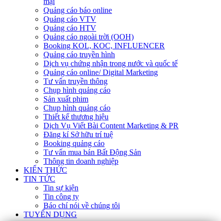
mại
Quảng cáo báo online
Quảng cáo VTV
Quảng cáo HTV
Quảng cáo ngoài trời (OOH)
Booking KOL, KOC, INFLUENCER
Quảng cáo truyền hình
Dịch vụ chứng nhận trong nước và quốc tế
Quảng cáo online/ Digital Marketing
Tư vấn truyền thông
Chụp hình quảng cáo
Sản xuất phim
Chụp hình quảng cáo
Thiết kế thương hiệu
Dịch Vụ Viết Bài Content Marketing & PR
Đăng kí Sở hữu trí tuệ
Booking quảng cáo
Tư vấn mua bán Bất Động Sản
Thông tin doanh nghiệp
KIẾN THỨC
TIN TỨC
Tin sự kiện
Tin công ty
Báo chí nói về chúng tôi
TUYỂN DỤNG