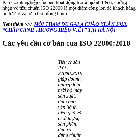
Khi doanh nghiệp của bạn hoạt động trong ngành F&B, chứng
nhận về tiêu chuẩn ISO 22000 là một điểm cộng lớn để khách hàng
tin tưởng và lựa chọn đồng hành.
Xem thêm >>>
MỜI THAM DỰ GALA CHÀO XUÂN 2023:
“CHẮP CÁNH THƯƠNG HIỆU VIỆT” TẠI HÀ NỘI
Các yêu cầu cơ bản của ISO 22000:2018
Tiêu chuẩn
ISO
22000:2018
giúp doanh
nghiệp làm
mới bộ máy
sản xuất,
đảm bảo
vận hành
hiệu quả và
chất lượng
sản phẩm
đầu ra
đúng chuẩn