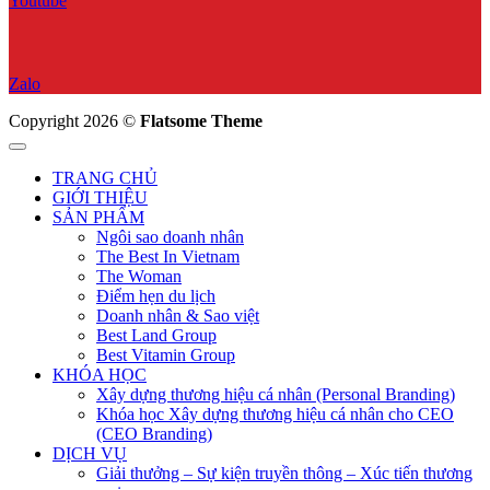
Youtube
Zalo
Copyright 2026 ©
Flatsome Theme
TRANG CHỦ
GIỚI THIỆU
SẢN PHẨM
Ngôi sao doanh nhân
The Best In Vietnam
The Woman
Điểm hẹn du lịch
Doanh nhân & Sao việt
Best Land Group
Best Vitamin Group
KHÓA HỌC
Xây dựng thương hiệu cá nhân (Personal Branding)
Khóa học Xây dựng thương hiệu cá nhân cho CEO
(CEO Branding)
DỊCH VỤ
Giải thưởng – Sự kiện truyền thông – Xúc tiến thương