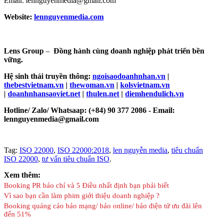
Email: lennguyenmedia@gmail.com
Website:
lennguyenmedia.com
Lens Group
–
Đồng hành cùng doanh nghiệp phát triển bền
vững.
Hệ sinh thái truyền thông:
ngoisaodoanhnhan.vn
|
thebestvietnam.vn
|
thewoman.vn
|
kolsvietnam.vn
|
doanhnhansaoviet.net
|
thulen.net
|
diemhendulich.vn
Hotline/ Zalo/ Whatsaap: (+84) 90 377 2086 - Email:
lennguyenmedia@gmail.com
Tag:
ISO 22000
,
ISO 22000:2018
,
len nguyễn media
,
tiêu chuẩn
ISO 22000
,
tư vấn tiêu chuẩn ISO
.
Xem thêm:
Booking PR báo chí và 5 Điều nhất định bạn phải biết
Vì sao bạn cần làm phim giới thiệu doanh nghiệp ?
Booking quảng cáo báo mạng/ báo online/ báo điện tử ưu đãi lên
đến 51%